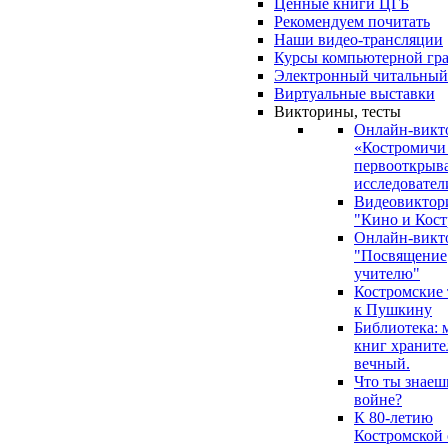
Ценные книги ЦГБ
Рекомендуем почитать
Наши видео-трансляции
Курсы компьютерной гр
Электронный читальный
Виртуальные выставки
Викторины, тесты
Онлайн-викт
«Костромичи
первооткрыва
исследовател
Видеовиктор
"Кино и Кост
Онлайн-викт
"Посвящение
учителю"
Костромские
к Пушкину
Библиотека: 
книг храните
вечный.
Что ты знаеш
войне?
К 80-летию
Костромской 