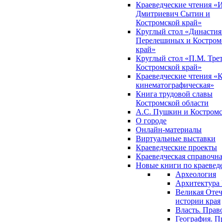
Краеведческие чтения «
Дмитриевич Сытин и
Костромской край»
Круглый стол «Династия
Перелешиных и Костром
край»
Круглый стол «П.М. Трет
Костромской край»
Краеведческие чтения «
кинематографическая»
Книга трудовой славы
Костромской области
А.С. Пушкин и Костромс
О городе
Онлайн-материалы
Виртуальные выставки
Краеведческие проекты
Краеведческая справочн
Новые книги по краеве
Археология
Архитектура 
Великая Отеч
истории края
Власть. Прав
География. П