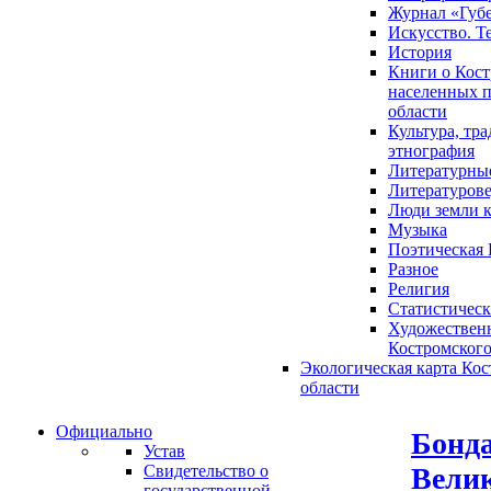
Журнал «Губ
Искусство. Т
История
Книги о Кост
населенных п
области
Культура, тр
этнография
Литературны
Литературов
Люди земли 
Музыка
Поэтическая 
Разное
Религия
Статистическ
Художественн
Костромского
Экологическая карта Ко
области
Официально
Бонда
Устав
Велик
Свидетельство о
государственной