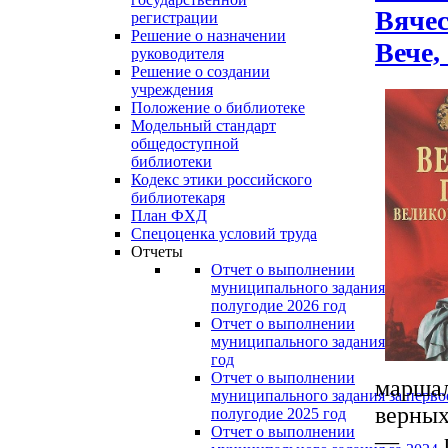
Вячес
регистрации
Решение о назначении
Вече, 
руководителя
Решение о создании
учреждения
Положение о библиотеке
Модельный стандарт
общедоступной
библиотеки
Кодекс этики российского
библиотекаря
План ФХД
Спецоценка условий труда
Отчеты
Отчет о выполнении
муниципального задания за перво
полугодие 2026 год
Отчет о выполнении
муниципального задания за 2025
год
Отчет о выполнении
маршал
муниципального задания за перво
верных
полугодие 2025 год
Отчет о выполнении
— па