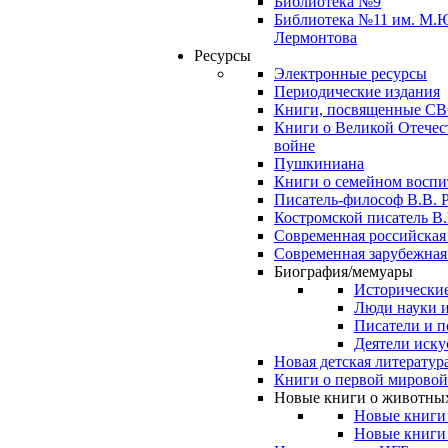
Библиотека №9
Библиотека №11 им. М.
Лермонтова
Ресурсы
Электронные ресурсы
Периодические издания
Книги, посвященные С
Книги о Великой Отечес
войне
Пушкиниана
Книги о семейном восп
Писатель-философ В.В. 
Костромской писатель В.
Современная российская
Современная зарубежная
Биография/мемуары
Исторические
Люди науки 
Писатели и п
Деятели иску
Новая детская литератур
Книги о первой мировой
Новые книги о животны
Новые книги
Новые книги 