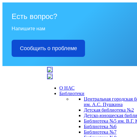
Есть вопрос?
Напишите нам
Сообщить о проблеме
О НАС
Библиотеки
Центральная городская 
им. А.С. Пушкина
Детская библиотека №2
Детско-юношеская библи
Библиотека №5 им. В.Г.
Библиотека №6
Библиотека №7