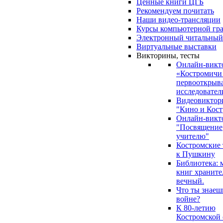
Ценные книги ЦГБ
Рекомендуем почитать
Наши видео-трансляции
Курсы компьютерной гр
Электронный читальный
Виртуальные выставки
Викторины, тесты
Онлайн-викт
«Костромичи
первооткрыва
исследовател
Видеовиктор
"Кино и Кост
Онлайн-викт
"Посвящение
учителю"
Костромские
к Пушкину
Библиотека: 
книг храните
вечный.
Что ты знаеш
войне?
К 80-летию
Костромской 