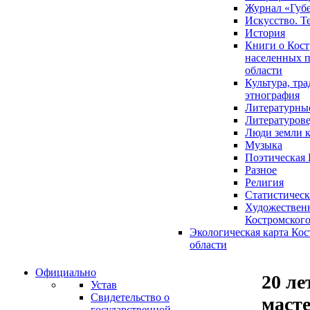
Журнал «Губ
Искусство. Т
История
Книги о Кост
населенных п
области
Культура, тр
этнография
Литературны
Литературов
Люди земли 
Музыка
Поэтическая 
Разное
Религия
Статистическ
Художественн
Костромского
Экологическая карта Ко
области
Официально
20 ле
Устав
Свидетельство о
масте
государственной