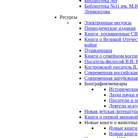
Библиотека №9
Библиотека №11 им. М.
Лермонтова
Ресурсы
Электронные ресурсы
Периодические издания
Книги, посвященные С
Книги о Великой Отечес
войне
Пушкиниана
Книги о семейном восп
Писатель-философ В.В. 
Костромской писатель В.
Современная российская
Современная зарубежная
Биография/мемуары
Исторические
Люди науки 
Писатели и п
Деятели иску
Новая детская литератур
Книги о первой мировой
Новые книги о животны
Новые книги
Новые книги 