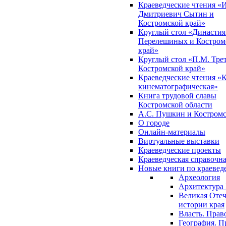
Краеведческие чтения «
Дмитриевич Сытин и
Костромской край»
Круглый стол «Династия
Перелешиных и Костром
край»
Круглый стол «П.М. Трет
Костромской край»
Краеведческие чтения «
кинематографическая»
Книга трудовой славы
Костромской области
А.С. Пушкин и Костромс
О городе
Онлайн-материалы
Виртуальные выставки
Краеведческие проекты
Краеведческая справочн
Новые книги по краеве
Археология
Архитектура 
Великая Отеч
истории края
Власть. Прав
География. П