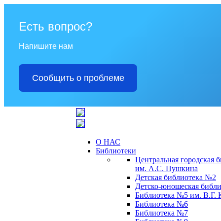
Есть вопрос?
Напишите нам
Сообщить о проблеме
О НАС
Библиотеки
Центральная городская 
им. А.С. Пушкина
Детская библиотека №2
Детско-юношеская библи
Библиотека №5 им. В.Г.
Библиотека №6
Библиотека №7