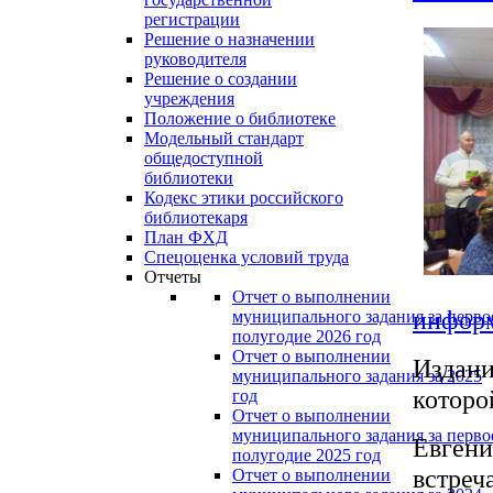
регистрации
Решение о назначении
руководителя
Решение о создании
учреждения
Положение о библиотеке
Модельный стандарт
общедоступной
библиотеки
Кодекс этики российского
библиотекаря
План ФХД
Спецоценка условий труда
Отчеты
Отчет о выполнении
информ
муниципального задания за перво
полугодие 2026 год
Отчет о выполнении
Издани
муниципального задания за 2025
которо
год
Отчет о выполнении
муниципального задания за перво
Евгени
полугодие 2025 год
встреч
Отчет о выполнении