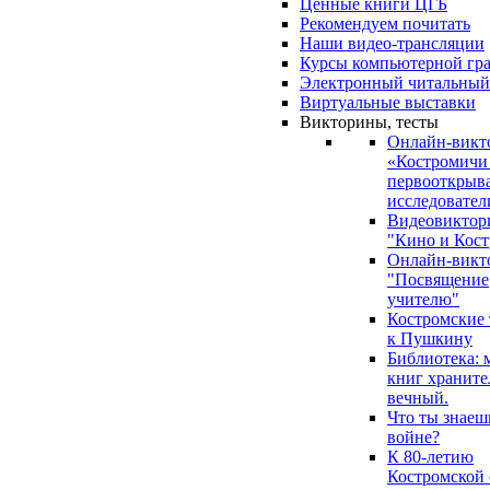
Ценные книги ЦГБ
Рекомендуем почитать
Наши видео-трансляции
Курсы компьютерной гр
Электронный читальный
Виртуальные выставки
Викторины, тесты
Онлайн-викт
«Костромичи
первооткрыва
исследовател
Видеовиктор
"Кино и Кост
Онлайн-викт
"Посвящение
учителю"
Костромские
к Пушкину
Библиотека: 
книг храните
вечный.
Что ты знаеш
войне?
К 80-летию
Костромской 