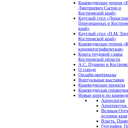
Краеведческие чтения «
Дмитриевич Сытин и
Костромской край»
Круглый стол «Династия
Перелешиных и Костром
край»
Круглый стол «П.М. Трет
Костромской край»
Краеведческие чтения «
кинематографическая»
Книга трудовой славы
Костромской области
А.С. Пушкин и Костромс
О городе
Онлайн-материалы
Виртуальные выставки
Краеведческие проекты
Краеведческая справочн
Новые книги по краеве
Археология
Архитектура 
Великая Отеч
истории края
Власть. Прав
География. П