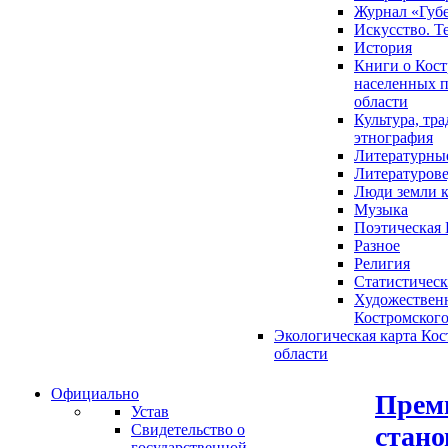
Журнал «Губ
Искусство. Т
История
Книги о Кост
населенных п
области
Культура, тр
этнография
Литературны
Литературов
Люди земли 
Музыка
Поэтическая 
Разное
Религия
Статистическ
Художественн
Костромского
Экологическая карта Ко
области
Официально
Прем
Устав
стано
Свидетельство о
государственной