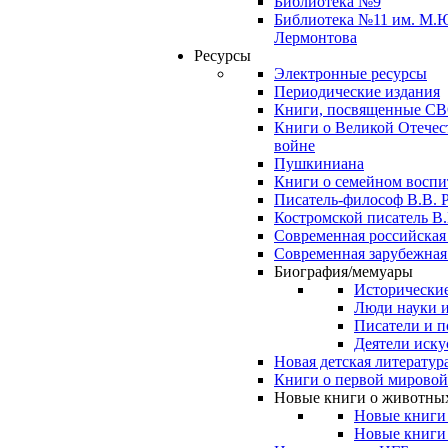
Библиотека №9
Библиотека №11 им. М.
Лермонтова
Ресурсы
Электронные ресурсы
Периодические издания
Книги, посвященные С
Книги о Великой Отечес
войне
Пушкиниана
Книги о семейном восп
Писатель-философ В.В. 
Костромской писатель В.
Современная российская
Современная зарубежная
Биография/мемуары
Исторические
Люди науки 
Писатели и п
Деятели иску
Новая детская литератур
Книги о первой мировой
Новые книги о животны
Новые книги
Новые книги 