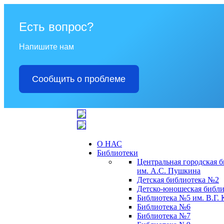
Есть вопрос?
Напишите нам
Сообщить о проблеме
О НАС
Библиотеки
Центральная городская 
им. А.С. Пушкина
Детская библиотека №2
Детско-юношеская библи
Библиотека №5 им. В.Г.
Библиотека №6
Библиотека №7