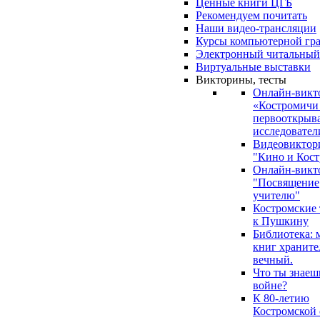
Ценные книги ЦГБ
Рекомендуем почитать
Наши видео-трансляции
Курсы компьютерной гр
Электронный читальный
Виртуальные выставки
Викторины, тесты
Онлайн-викт
«Костромичи
первооткрыва
исследовател
Видеовиктор
"Кино и Кост
Онлайн-викт
"Посвящение
учителю"
Костромские
к Пушкину
Библиотека: 
книг храните
вечный.
Что ты знаеш
войне?
К 80-летию
Костромской 