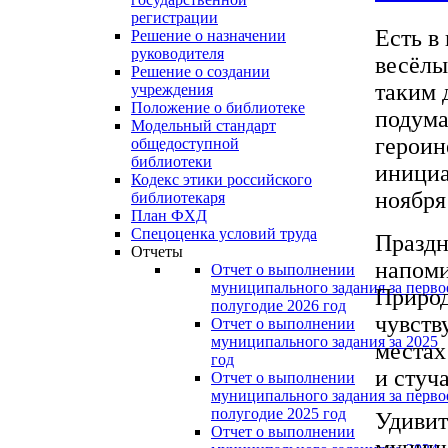
регистрации
Есть в
Решение о назначении
руководителя
весёлы
Решение о создании
таким 
учреждения
Положение о библиотеке
подума
Модельный стандарт
героин
общедоступной
библиотеки
инициа
Кодекс этики российского
ноября
библиотекаря
План ФХД
Спецоценка условий труда
Праздн
Отчеты
напоми
Отчет о выполнении
муниципального задания за перво
Природ
полугодие 2026 год
чувств
Отчет о выполнении
муниципального задания за 2025
местах
год
и стуч
Отчет о выполнении
муниципального задания за перво
полугодие 2025 год
Удивит
Отчет о выполнении
муници