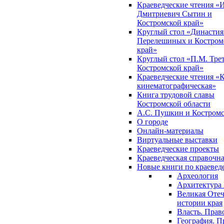
Краеведческие чтения «
Дмитриевич Сытин и
Костромской край»
Круглый стол «Династия
Перелешиных и Костром
край»
Круглый стол «П.М. Трет
Костромской край»
Краеведческие чтения «
кинематографическая»
Книга трудовой славы
Костромской области
А.С. Пушкин и Костромс
О городе
Онлайн-материалы
Виртуальные выставки
Краеведческие проекты
Краеведческая справочн
Новые книги по краеве
Археология
Архитектура 
Великая Отеч
истории края
Власть. Прав
География. П