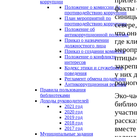
коррупции
факты 
Положение о комиссии по
противодействию коррупции
синицы
План мероприятий по
севере
противодействию коррупции
Положение об
что он
антикоррупционной политике
где кл
Приказ о назначении
должностного лица
меропр
Приказ о создании комиссии
птицы»
Положение о конфликте
интересов
закреп
Кодекс этики и служебного
у них 
поведения
Регламент обмена подарками
родног
Антикоррупционная реклама
Правила пользования
Эко-ча
библиотеками
Доходы руководителей
библио
2021 год
участн
2020 год
2019 год
расска
2018 год
вместе
2017 год
Муниципальные задания
календ