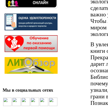
эколог
сделат
важно 
Чтобы 
миром 
эколог
В увле
книги 
Прекра
дарит 
осозна
Библио
почему
узнали
Мы в социальных сетях
грани 
Познак