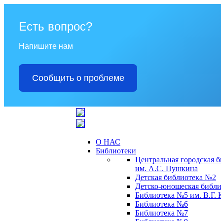
Есть вопрос?
Напишите нам
Сообщить о проблеме
О НАС
Библиотеки
Центральная городская 
им. А.С. Пушкина
Детская библиотека №2
Детско-юношеская библи
Библиотека №5 им. В.Г.
Библиотека №6
Библиотека №7