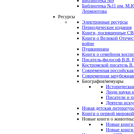
Библиотека №9
Библиотека №11 им. М.
Лермонтова
Ресурсы
Электронные ресурсы
Периодические издания
Книги, посвященные С
Книги о Великой Отечес
войне
Пушкиниана
Книги о семейном восп
Писатель-философ В.В. 
Костромской писатель В.
Современная российская
Современная зарубежная
Биография/мемуары
Исторические
Люди науки 
Писатели и п
Деятели иску
Новая детская литератур
Книги о первой мировой
Новые книги о животны
Новые книги
Новые книги 