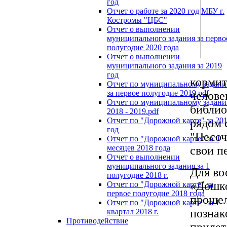
год
Отчет о работе за 2020 год МБУ г.
Костромы "ЦБС"
Отчет о выполнении
муниципального задания за перво
полугодие 2020 года
Отчет о выполнении
муниципального задания за 2019
год
кормит
Отчет по муниципальному задан
за первое полугодие 2019.pdf
челове
Отчет по муниципальному задан
библио
2018 - 2019.pdf
Отчет по "Дорожной карте" за 20
рядом 
год
"Песоч
Отчет по "Дорожной карте" за 9
месяцев 2018 года
свои п
Отчет о выполнении
муниципального задания за 1
Для во
полугодие 2018 г.
«Дошко
Отчет по "Дорожной карте" за
первое полугодие 2018 года
прошел
Отчет по "Дорожной карте" за 1
познак
квартал 2018 г.
Противодействие
прилет