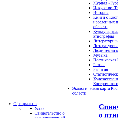
Журнал «Губ
Искусство. Т
История
Книги о Кост
населенных п
области
Культура, тр
этнография
Литературны
Литературов
Люди земли 
Музыка
Поэтическая 
Разное
Религия
Статистическ
Художественн
Костромского
Экологическая карта Ко
области
Официально
Синич
Устав
о пти
Свидетельство о
государственной