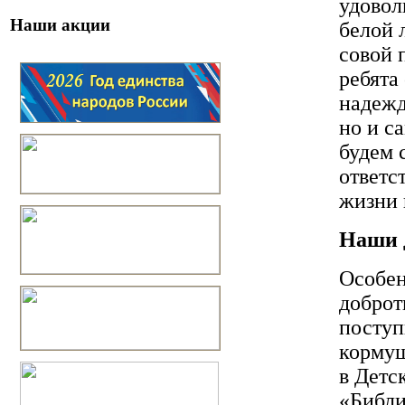
удовол
Наши акции
белой 
совой 
ребята
надежд
но и с
будем 
ответс
жизни 
Наши 
Особен
доброт
поступ
кормуш
в Детс
«Библи