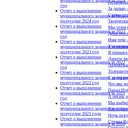
муниципального задания за 2024
Островски
год
За далью 
Отчет о выполнении
Славы сол
муниципального задания за перво
Творческ
полугодие 2024 год
Отчет о выполнении
Мы чтим 
муниципального задания за 2023
День неиз
год
Имя тебе 
Отчет о выполнении
Художник,
муниципального задания за перво
полугодие 2023 год
Я пришел 
Отчет о выполнении
Дарите л
муниципального задания за 2022
Ладожска
год
Толерантн
Отчет о выполнении
С днем ро
муниципального задания за перво
полугодие 2022 год
Что мы зн
Отчет о выполнении
Парад Поб
муниципального задания за 2021
А песни д
год
Мы выбир
Отчет о выполнении
муниципального задания за перво
Легендар
полугодие 2021 года
Ночь иску
Отчет о выполнении
Страна В
муниципального задания за 2020
Святому б