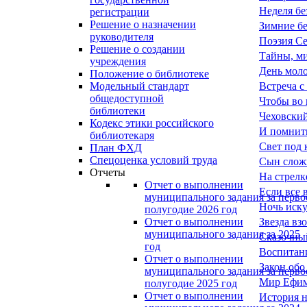
Неделя бе
регистрации
Решение о назначении
Зимние б
руководителя
Поэзия Се
Решение о создании
Тайны, ми
учреждения
День моло
Положение о библиотеке
Встреча с
Модельный стандарт
общедоступной
Чтобы во 
библиотеки
Чеховский
Кодекс этики российского
И помнить
библиотекаря
Свет под
План ФХД
Спецоценка условий труда
Сын слож
Отчеты
На стрелк
Отчет о выполнении
Если все 
муниципального задания за перво
Ночь иску
полугодие 2026 год
Звезда вз
Отчет о выполнении
муниципального задания за 2025
Сказочны
год
Воспитани
Отчет о выполнении
Закон обо
муниципального задания за перво
Мир Ефим
полугодие 2025 год
Отчет о выполнении
История 