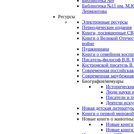
Библиотека №9
Библиотека №11 им. М.
Лермонтова
Ресурсы
Электронные ресурсы
Периодические издания
Книги, посвященные С
Книги о Великой Отечес
войне
Пушкиниана
Книги о семейном восп
Писатель-философ В.В. 
Костромской писатель В.
Современная российская
Современная зарубежная
Биография/мемуары
Исторические
Люди науки 
Писатели и п
Деятели иску
Новая детская литератур
Книги о первой мировой
Новые книги о животны
Новые книги
Новые книги 