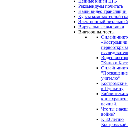
Ценные книги ЦГБ
Рекомендуем почитать
Наши видео-трансляции
Курсы компьютерной гр
Электронный читальный
Виртуальные выставки
Викторины, тесты
Онлайн-викт
«Костромичи
первооткрыва
исследовател
Видеовиктор
"Кино и Кост
Онлайн-викт
"Посвящение
учителю"
Костромские
к Пушкину
Библиотека: 
книг храните
вечный.
Что ты знаеш
войне?
К 80-летию
Костромской 