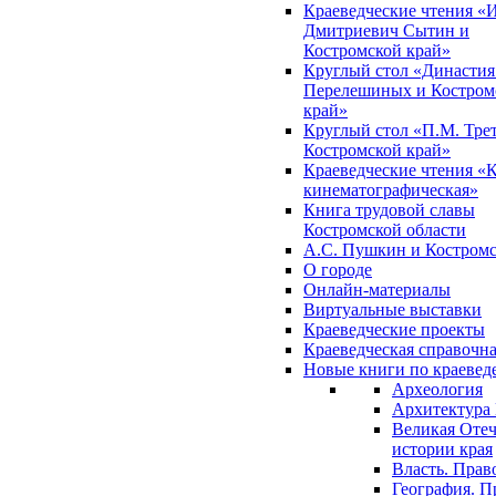
Краеведческие чтения «
Дмитриевич Сытин и
Костромской край»
Круглый стол «Династия
Перелешиных и Костром
край»
Круглый стол «П.М. Трет
Костромской край»
Краеведческие чтения «
кинематографическая»
Книга трудовой славы
Костромской области
А.С. Пушкин и Костромс
О городе
Онлайн-материалы
Виртуальные выставки
Краеведческие проекты
Краеведческая справочн
Новые книги по краеве
Археология
Архитектура 
Великая Отеч
истории края
Власть. Прав
География. П