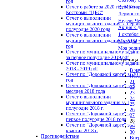
год
Вечер-пор
Отчет о работе за 2020 год МБУ г.
Костромы "ЦБС"
Лермонтов
Отчет о выполнении
Неделя Ч
муниципального задания за перво
Акция к 
полугодие 2020 года
1 октября
Отчет о выполнении
муниципального задания за 2019
Молодое 
год
Моя родин
Отчет по муниципальному задан
за первое полугодие 2019.pdf
Страница 
Отчет по муниципальному задан
2018 - 2019.pdf
В на
Отчет по "Дорожной карте" за 20
Наза
год
21
Отчет по "Дорожной карте" за 9
22
месяцев 2018 года
23
Отчет о выполнении
24
муниципального задания за 1
25
полугодие 2018 г.
26
Отчет по "Дорожной карте" за
27
первое полугодие 2018 года
28
Отчет по "Дорожной карте" за 1
29
квартал 2018 г.
30
Противодействие
Впе