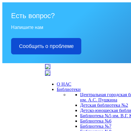
Есть вопрос?
Напишите нам
Сообщить о проблеме
О НАС
Библиотеки
Центральная городская 
им. А.С. Пушкина
Детская библиотека №2
Детско-юношеская библи
Библиотека №5 им. В.Г.
Библиотека №6
Библиотека №7