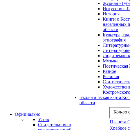
Журнал «Губ
Искусство. Т
История
Книги о Кост
населенных п
области
Культура, тр
этнография
Литературны
Литературов
Люди земли 
Музыка
Поэтическая 
Разное
Религия
Статистическ
Художественн
Костромского
Экологическая карта Ко
области
Кол-во 
Официально
Устав
Планета 
Свидетельство о
Храброе 
государственной