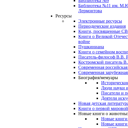
Библиотека №9
Библиотека №11 им. М.
Лермонтова
Ресурсы
Электронные ресурсы
Периодические издания
Книги, посвященные С
Книги о Великой Отечес
войне
Пушкиниана
Книги о семейном восп
Писатель-философ В.В. 
Костромской писатель В.
Современная российская
Современная зарубежная
Биография/мемуары
Исторические
Люди науки 
Писатели и п
Деятели иску
Новая детская литератур
Книги о первой мировой
Новые книги о животны
Новые книги
Новые книги 