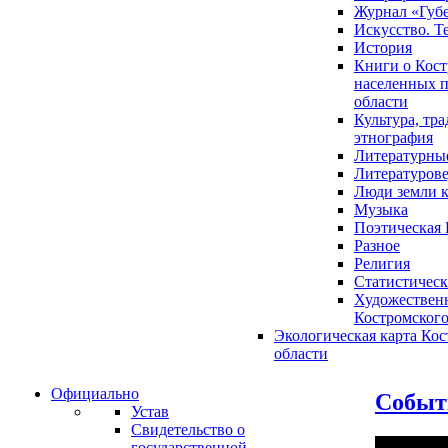
Журнал «Губ
Искусство. Т
История
Книги о Кост
населенных п
области
Культура, тр
этнография
Литературны
Литературов
Люди земли 
Музыка
Поэтическая 
Разное
Религия
Статистическ
Художественн
Костромского
Экологическая карта Ко
области
Официально
Событи
Устав
Свидетельство о
государственной