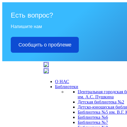
Есть вопрос?
Напишите нам
Сообщить о проблеме
О НАС
Библиотеки
Центральная городская 
им. А.С. Пушкина
Детская библиотека №2
Детско-юношеская библи
Библиотека №5 им. В.Г.
Библиотека №6
Библиотека №7