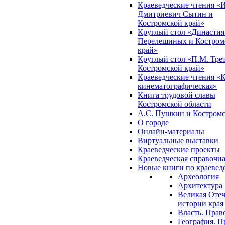
Краеведческие чтения «
Дмитриевич Сытин и
Костромской край»
Круглый стол «Династия
Перелешиных и Костром
край»
Круглый стол «П.М. Трет
Костромской край»
Краеведческие чтения «
кинематографическая»
Книга трудовой славы
Костромской области
А.С. Пушкин и Костромс
О городе
Онлайн-материалы
Виртуальные выставки
Краеведческие проекты
Краеведческая справочн
Новые книги по краеве
Археология
Архитектура 
Великая Отеч
истории края
Власть. Прав
География. П