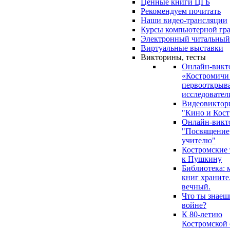
Ценные книги ЦГБ
Рекомендуем почитать
Наши видео-трансляции
Курсы компьютерной гр
Электронный читальный
Виртуальные выставки
Викторины, тесты
Онлайн-викт
«Костромичи
первооткрыва
исследовател
Видеовиктор
"Кино и Кост
Онлайн-викт
"Посвящение
учителю"
Костромские
к Пушкину
Библиотека: 
книг храните
вечный.
Что ты знаеш
войне?
К 80-летию
Костромской 