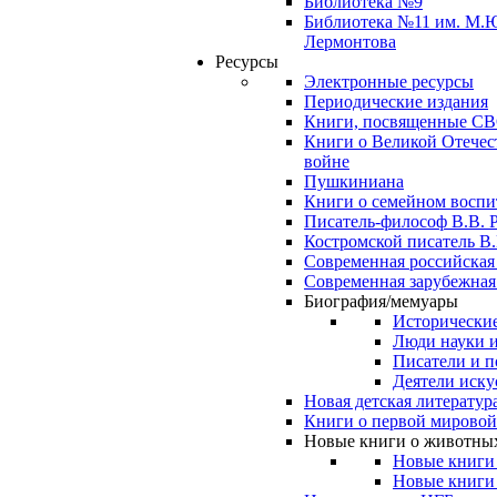
Библиотека №9
Библиотека №11 им. М.
Лермонтова
Ресурсы
Электронные ресурсы
Периодические издания
Книги, посвященные С
Книги о Великой Отечес
войне
Пушкиниана
Книги о семейном восп
Писатель-философ В.В. 
Костромской писатель В.
Современная российская
Современная зарубежная
Биография/мемуары
Исторические
Люди науки 
Писатели и п
Деятели иску
Новая детская литератур
Книги о первой мировой
Новые книги о животны
Новые книги
Новые книги 