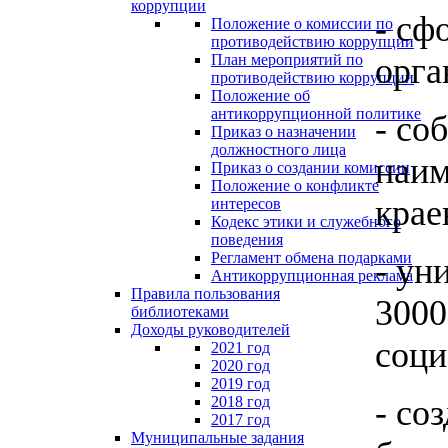
коррупции
- сф
Положение о комиссии по
противодействию коррупции
План мероприятий по
орга
противодействию коррупции
Положение об
антикоррупционной политике
- со
Приказ о назначении
должностного лица
наим
Приказ о создании комиссии
Положение о конфликте
крае
интересов
Кодекс этики и служебного
поведения
Регламент обмена подарками
- ун
Антикоррупционная реклама
Правила пользования
3000
библиотеками
Доходы руководителей
соци
2021 год
2020 год
2019 год
2018 год
- со
2017 год
Муниципальные задания