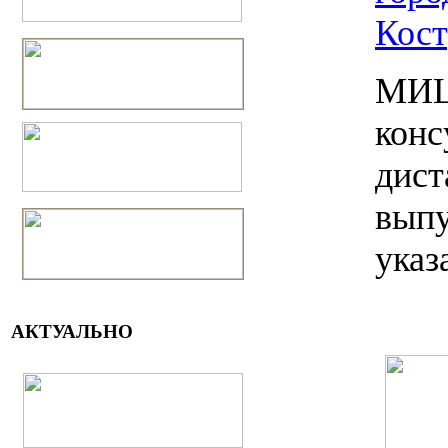
Кос
МИЦ 
конс
дист
выпу
указ
АКТУАЛЬНО