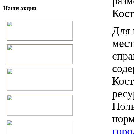
разм
Наши акции
Кост
Для 
мест
спра
соде
Кост
ресу
Поль
норм
горо