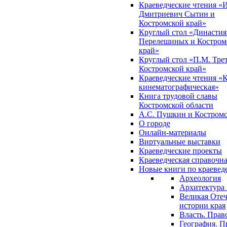
Краеведческие чтения «
Дмитриевич Сытин и
Костромской край»
Круглый стол «Династия
Перелешиных и Костром
край»
Круглый стол «П.М. Трет
Костромской край»
Краеведческие чтения «
кинематографическая»
Книга трудовой славы
Костромской области
А.С. Пушкин и Костромс
О городе
Онлайн-материалы
Виртуальные выставки
Краеведческие проекты
Краеведческая справочн
Новые книги по краеве
Археология
Архитектура 
Великая Отеч
истории края
Власть. Прав
География. П