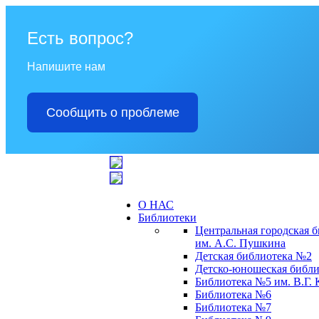
Есть вопрос?
Напишите нам
Сообщить о проблеме
О НАС
Библиотеки
Центральная городская 
им. А.С. Пушкина
Детская библиотека №2
Детско-юношеская библи
Библиотека №5 им. В.Г.
Библиотека №6
Библиотека №7