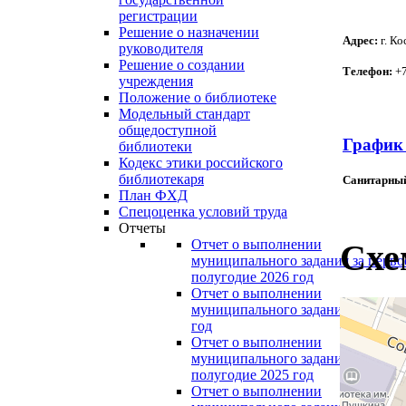
регистрации
Решение о назначении
Адрес:
г. Ко
руководителя
Решение о создании
Телефон:
+7
учреждения
Положение о библиотеке
Модельный стандарт
общедоступной
График
библиотеки
Кодекс этики российского
библиотекаря
Санитарный
План ФХД
Спецоценка условий труда
Отчеты
Отчет о выполнении
Схе
муниципального задания за перво
полугодие 2026 год
Отчет о выполнении
муниципального задания за 2025
год
Отчет о выполнении
муниципального задания за перво
полугодие 2025 год
Отчет о выполнении