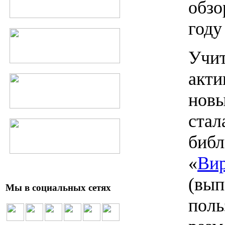
обзо
году
Учит
акти
новы
стал
библ
«
Вир
(вып
Мы в социальных сетях
поль