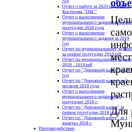
объе
год
Отчет о работе за 2020 год МБУ г.
Костромы "ЦБС"
Цели
Отчет о выполнении
муниципального задания за перво
полугодие 2020 года
само
Отчет о выполнении
муниципального задания за 2019
инфо
год
Отчет по муниципальному задан
мест
за первое полугодие 2019.pdf
Отчет по муниципальному задан
2018 - 2019.pdf
крае
Отчет по "Дорожной карте" за 20
год
крае
Отчет по "Дорожной карте" за 9
месяцев 2018 года
расп
Отчет о выполнении
муниципального задания за 1
полугодие 2018 г.
Отчет по "Дорожной карте" за
Для 
первое полугодие 2018 года
Отчет по "Дорожной карте" за 1
Муни
квартал 2018 г.
Противодействие