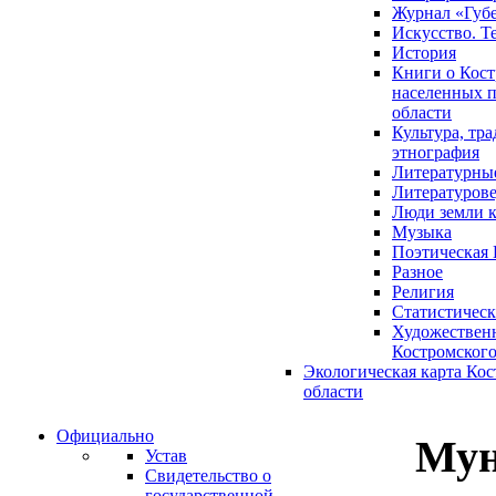
Журнал «Губ
Искусство. Т
История
Книги о Кост
населенных п
области
Культура, тр
этнография
Литературны
Литературов
Люди земли 
Музыка
Поэтическая 
Разное
Религия
Статистическ
Художественн
Костромского
Экологическая карта Ко
области
Официально
Мун
Устав
Свидетельство о
государственной