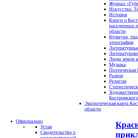
Журнал «Губ
Искусство. Т
История
Книги о Кост
населенных п
области
Культура, тр
этнография
Литературны
Литературов
Люди земли 
Музыка
Поэтическая 
Разное
Религия
Статистическ
Художественн
Костромского
Экологическая карта Ко
области
Официально
Крас
Устав
прикл
Свидетельство о
государственной