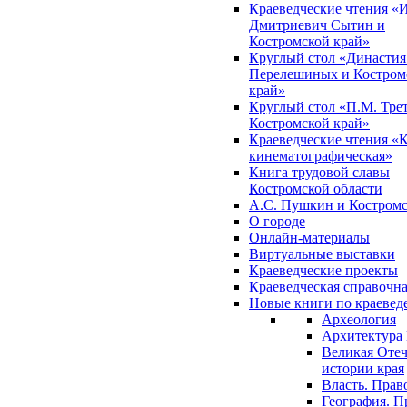
Краеведческие чтения «
Дмитриевич Сытин и
Костромской край»
Круглый стол «Династия
Перелешиных и Костром
край»
Круглый стол «П.М. Трет
Костромской край»
Краеведческие чтения «
кинематографическая»
Книга трудовой славы
Костромской области
А.С. Пушкин и Костромс
О городе
Онлайн-материалы
Виртуальные выставки
Краеведческие проекты
Краеведческая справочн
Новые книги по краеве
Археология
Архитектура 
Великая Отеч
истории края
Власть. Прав
География. П