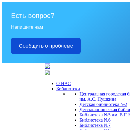
Есть вопрос?
Напишите нам
Сообщить о проблеме
О НАС
Библиотеки
Центральная городская 
им. А.С. Пушкина
Детская библиотека №2
Детско-юношеская библи
Библиотека №5 им. В.Г.
Библиотека №6
Библиотека №7