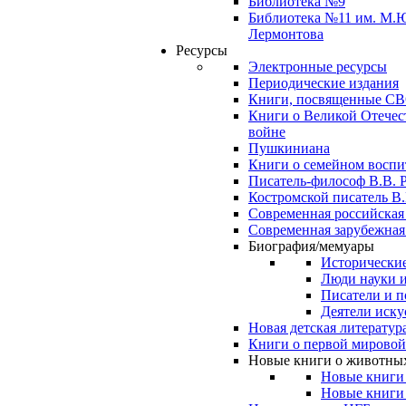
Библиотека №9
Библиотека №11 им. М.
Лермонтова
Ресурсы
Электронные ресурсы
Периодические издания
Книги, посвященные С
Книги о Великой Отечес
войне
Пушкиниана
Книги о семейном восп
Писатель-философ В.В. 
Костромской писатель В.
Современная российская
Современная зарубежная
Биография/мемуары
Исторические
Люди науки 
Писатели и п
Деятели иску
Новая детская литератур
Книги о первой мировой
Новые книги о животны
Новые книги
Новые книги 