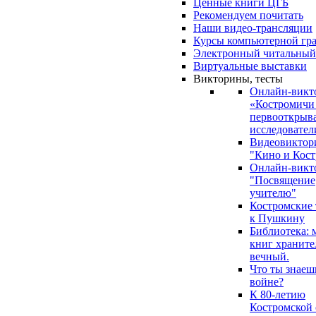
Ценные книги ЦГБ
Рекомендуем почитать
Наши видео-трансляции
Курсы компьютерной гр
Электронный читальный
Виртуальные выставки
Викторины, тесты
Онлайн-викт
«Костромичи
первооткрыва
исследовател
Видеовиктор
"Кино и Кост
Онлайн-викт
"Посвящение
учителю"
Костромские
к Пушкину
Библиотека: 
книг храните
вечный.
Что ты знаеш
войне?
К 80-летию
Костромской 