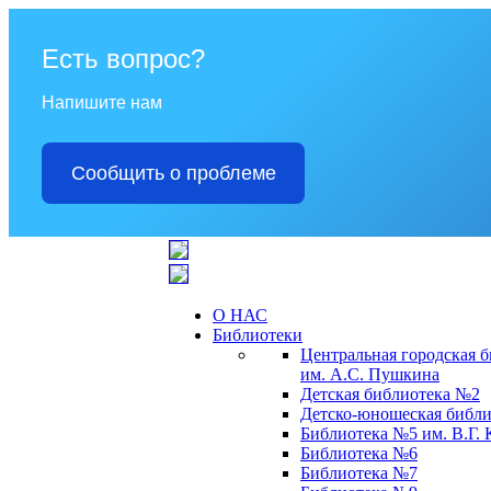
Есть вопрос?
Напишите нам
Сообщить о проблеме
О НАС
Библиотеки
Центральная городская 
им. А.С. Пушкина
Детская библиотека №2
Детско-юношеская библи
Библиотека №5 им. В.Г.
Библиотека №6
Библиотека №7