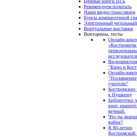
Ценные книги ЦГБ
Рекомендуем почитать
Наши видео-трансляции
Курсы компьютерной гр
Электронный читальный
Виртуальные выставки
Викторины, тесты
Онлайн-викт
«Костромичи
первооткрыва
исследовател
Видеовиктор
"Кино и Кост
Онлайн-викт
"Посвящение
учителю"
Костромские
к Пушкину
Библиотека: 
книг храните
вечный.
Что ты знаеш
войне?
К 80-летию
Костромской 