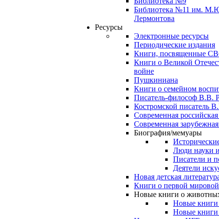
Библиотека №9
Библиотека №11 им. М.
Лермонтова
Ресурсы
Электронные ресурсы
Периодические издания
Книги, посвященные С
Книги о Великой Отечес
войне
Пушкиниана
Книги о семейном восп
Писатель-философ В.В. 
Костромской писатель В.
Современная российская
Современная зарубежная
Биография/мемуары
Исторические
Люди науки 
Писатели и п
Деятели иску
Новая детская литератур
Книги о первой мировой
Новые книги о животны
Новые книги
Новые книги 