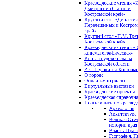
Краеведческие чтения «
Дмитриевич Сытин и
Костромской край»
Круглый стол «Династия
Перелешиных и Костром
край»
Круглый стол «П.М. Трет
Костромской край»
Краеведческие чтения «
кинематографическая»
Книга трудовой славы
Костромской области
А.С. Пушкин и Костромс
О городе
Онлайн-материалы
Виртуальные выставки
Краеведческие проекты
Краеведческая справочн
Новые книги по краеве
Археология
Архитектура 
Великая Отеч
истории края
Власть. Прав
География. П