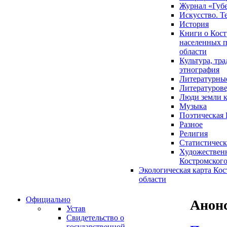
Журнал «Губ
Искусство. Т
История
Книги о Кост
населенных п
области
Культура, тр
этнография
Литературны
Литературов
Люди земли 
Музыка
Поэтическая 
Разное
Религия
Статистическ
Художественн
Костромского
Экологическая карта Ко
области
Официально
Анон
Устав
Свидетельство о
государственной