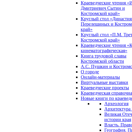
Краеведческие чтения «
Дмитриевич Сытин и
Костромской край»
Круглый стол «Династия
Перелешиных и Костром
край»
Круглый стол «П.М. Трет
Костромской край»
Краеведческие чтения «
кинематографическая»
Книга трудовой славы
Костромской области
А.С. Пушкин и Костромс
О городе
Онлайн-материалы
Виртуальные выставки
Краеведческие проекты
Краеведческая справочн
Новые книги по краеве
Археология
Архитектура 
Великая Отеч
истории края
Власть. Прав
География. П