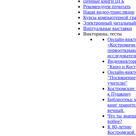
Ценные книги ЦГБ
Рекомендуем почитать
Наши видео-трансляции
Курсы компьютерной гр
Электронный читальный
Виртуальные выставки
Викторины, тесты
Онлайн-викт
«Костромичи
первооткрыва
исследовател
Видеовиктор
"Кино и Кост
Онлайн-викт
"Посвящение
учителю"
Костромские
к Пушкину
Библиотека: 
книг храните
вечный.
Что ты знаеш
войне?
К 80-летию
Костромской 