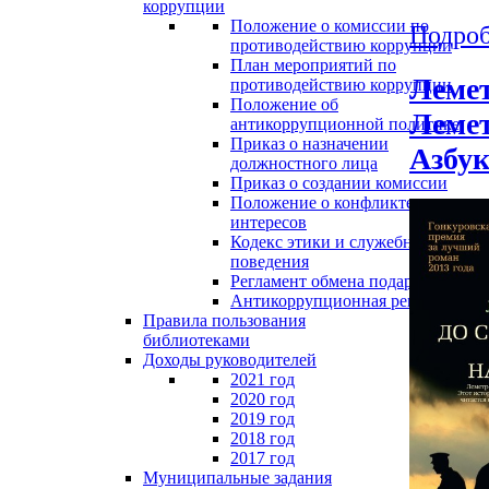
коррупции
Положение о комиссии по
Подроб
противодействию коррупции
План мероприятий по
Лемет
противодействию коррупции
Положение об
Лемет
антикоррупционной политике
Приказ о назначении
Азбука
должностного лица
Приказ о создании комиссии
Положение о конфликте
интересов
Кодекс этики и служебного
поведения
Регламент обмена подарками
Антикоррупционная реклама
Правила пользования
библиотеками
Доходы руководителей
2021 год
2020 год
2019 год
2018 год
2017 год
Муниципальные задания