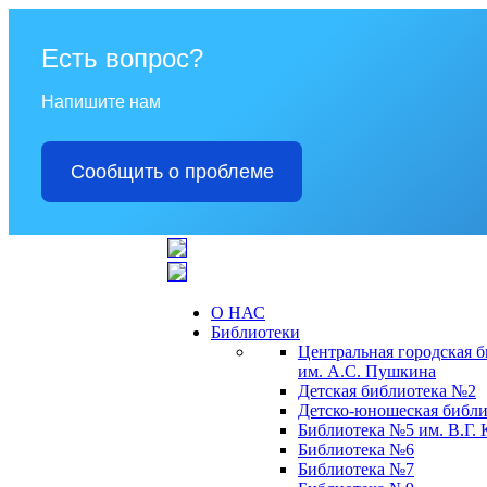
Есть вопрос?
Напишите нам
Сообщить о проблеме
О НАС
Библиотеки
Центральная городская 
им. А.С. Пушкина
Детская библиотека №2
Детско-юношеская библи
Библиотека №5 им. В.Г.
Библиотека №6
Библиотека №7