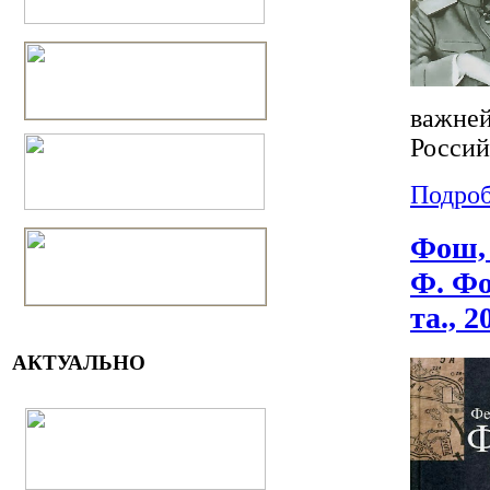
важней
Россий
Подроб
Фош, 
Ф. Фо
та., 2
АКТУАЛЬНО