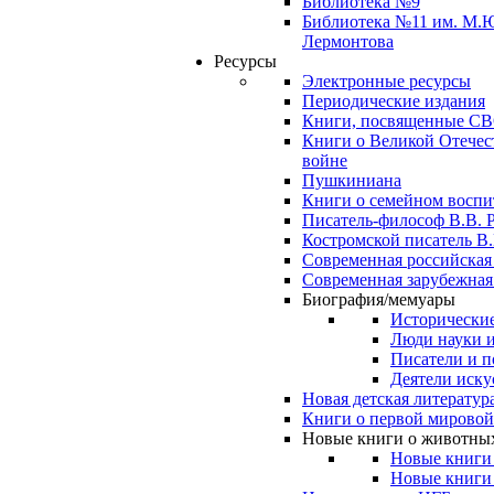
Библиотека №9
Библиотека №11 им. М.
Лермонтова
Ресурсы
Электронные ресурсы
Периодические издания
Книги, посвященные С
Книги о Великой Отечес
войне
Пушкиниана
Книги о семейном восп
Писатель-философ В.В. 
Костромской писатель В.
Современная российская
Современная зарубежная
Биография/мемуары
Исторические
Люди науки 
Писатели и п
Деятели иску
Новая детская литератур
Книги о первой мировой
Новые книги о животны
Новые книги
Новые книги 