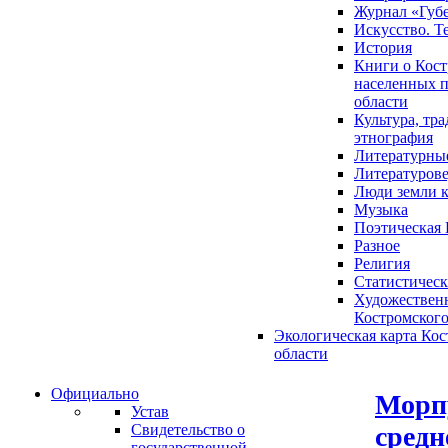
Журнал «Губ
Искусство. Т
История
Книги о Кост
населенных п
области
Культура, тр
этнография
Литературны
Литературов
Люди земли 
Музыка
Поэтическая 
Разное
Религия
Статистическ
Художественн
Костромского
Экологическая карта Ко
области
Официально
Морпу
Устав
средн
Свидетельство о
государственной