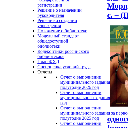
Морпу
регистрации
Решение о назначении
с. – 
руководителя
Решение о создании
учреждения
Положение о библиотеке
Модельный стандарт
общедоступной
библиотеки
Кодекс этики российского
библиотекаря
План ФХД
Спецоценка условий труда
Отчеты
Отчет о выполнении
муниципального задания за перво
полугодие 2026 год
Отчет о выполнении
муниципального задания за 2025
год
Отчет о выполнении
муниципального задания за перво
одног
полугодие 2025 год
Отчет о выполнении
[рома