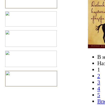
В 
На
1
2
3
4
5
Вп