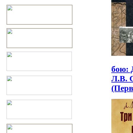
бою: 
Л.В. 
(Перв