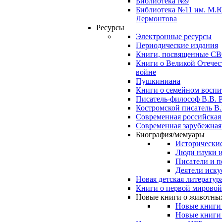
Библиотека №9
Библиотека №11 им. М.
Лермонтова
Ресурсы
Электронные ресурсы
Периодические издания
Книги, посвященные С
Книги о Великой Отечес
войне
Пушкиниана
Книги о семейном восп
Писатель-философ В.В. 
Костромской писатель В.
Современная российская
Современная зарубежная
Биография/мемуары
Исторические
Люди науки 
Писатели и п
Деятели иску
Новая детская литератур
Книги о первой мировой
Новые книги о животны
Новые книги
Новые книги 