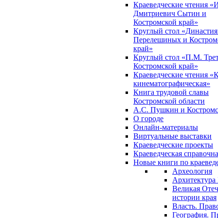
Краеведческие чтения «
Дмитриевич Сытин и
Костромской край»
Круглый стол «Династия
Перелешиных и Костром
край»
Круглый стол «П.М. Трет
Костромской край»
Краеведческие чтения «
кинематографическая»
Книга трудовой славы
Костромской области
А.С. Пушкин и Костромс
О городе
Онлайн-материалы
Виртуальные выставки
Краеведческие проекты
Краеведческая справочн
Новые книги по краеве
Археология
Архитектура 
Великая Отеч
истории края
Власть. Прав
География. П