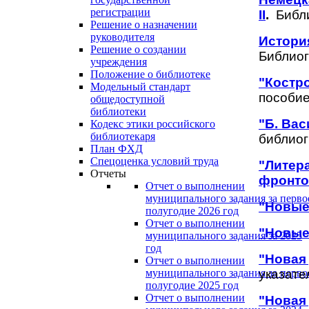
регистрации
II
.
Библ
Решение о назначении
руководителя
Истори
Решение о создании
Библио
учреждения
Положение о библиотеке
"Костр
Модельный стандарт
пособие
общедоступной
библиотеки
"Б. Ва
Кодекс этики российского
библиотекаря
библиог
План ФХД
Спецоценка условий труда
"Литер
Отчеты
фронто
Отчет о выполнении
муниципального задания за перво
"Новые
полугодие 2026 год
Отчет о выполнении
"Новые
муниципального задания за 2025
год
"Новая 
Отчет о выполнении
указате
муниципального задания за перво
полугодие 2025 год
Отчет о выполнении
"Новая 