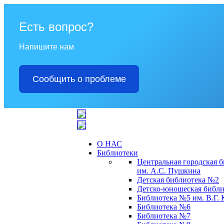
Есть вопрос?
Напишите нам
Сообщить о проблеме
О НАС
Библиотеки
Центральная городская 
им. А.С. Пушкина
Детская библиотека №2
Детско-юношеская библи
Библиотека №5 им. В.Г.
Библиотека №6
Библиотека №7