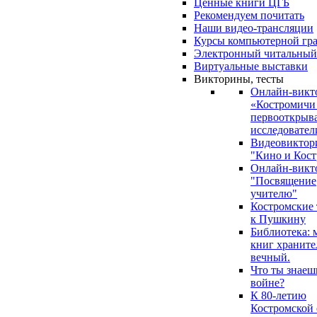
Ценные книги ЦГБ
Рекомендуем почитать
Наши видео-трансляции
Курсы компьютерной гр
Электронный читальный
Виртуальные выставки
Викторины, тесты
Онлайн-викт
«Костромичи
первооткрыва
исследовател
Видеовиктор
"Кино и Кост
Онлайн-викт
"Посвящение
учителю"
Костромские
к Пушкину
Библиотека: 
книг храните
вечный.
Что ты знаеш
войне?
К 80-летию
Костромской 