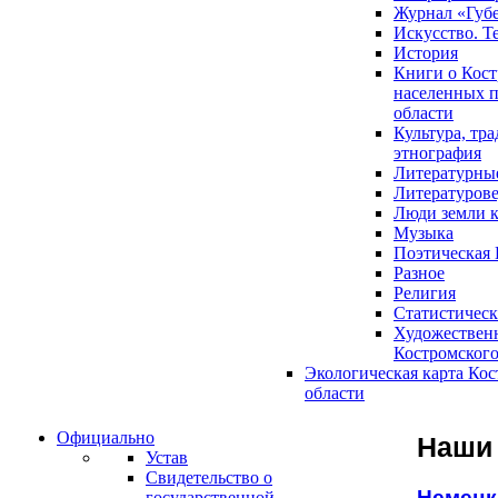
Журнал «Губ
Искусство. Т
История
Книги о Кост
населенных п
области
Культура, тр
этнография
Литературны
Литературов
Люди земли 
Музыка
Поэтическая 
Разное
Религия
Статистическ
Художественн
Костромского
Экологическая карта Ко
области
Официально
Наши 
Устав
Свидетельство о
Немецк
государственной