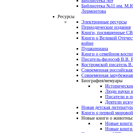
Библиотека №9
Библиотека №11 им. М.
Лермонтова
Ресурсы
Электронные ресурсы
Периодические издания
Книги, посвященные С
Книги о Великой Отечес
войне
Пушкиниана
Книги о семейном восп
Писатель-философ В.В. 
Костромской писатель В.
Современная российская
Современная зарубежная
Биография/мемуары
Исторические
Люди науки 
Писатели и п
Деятели иску
Новая детская литератур
Книги о первой мировой
Новые книги о животны
Новые книги
Новые книги 