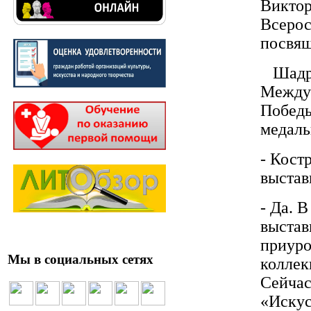
Виктор
Всерос
посвящ
Шадрин
Междун
Победы
медаль
- Кост
выста
- Да. 
выстав
приуро
Мы в социальных сетях
коллек
Сейчас
«Искус