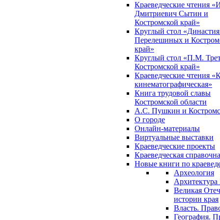
Краеведческие чтения «
Дмитриевич Сытин и
Костромской край»
Круглый стол «Династия
Перелешиных и Костром
край»
Круглый стол «П.М. Трет
Костромской край»
Краеведческие чтения «
кинематографическая»
Книга трудовой славы
Костромской области
А.С. Пушкин и Костромс
О городе
Онлайн-материалы
Виртуальные выставки
Краеведческие проекты
Краеведческая справочн
Новые книги по краеве
Археология
Архитектура 
Великая Отеч
истории края
Власть. Прав
География. П