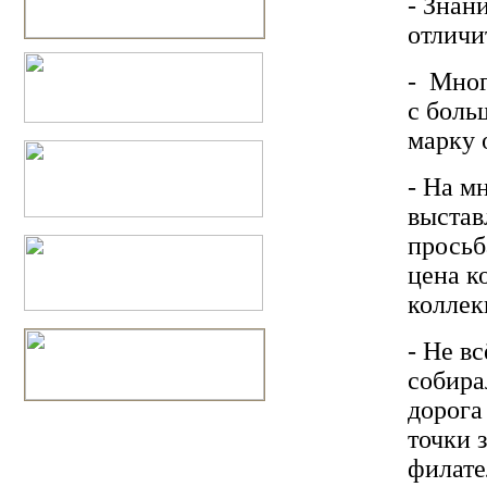
- Знан
отличи
- Мног
с боль
марку 
- На м
выстав
просьб
цена к
коллек
- Не в
собира
дорога
точки 
филате