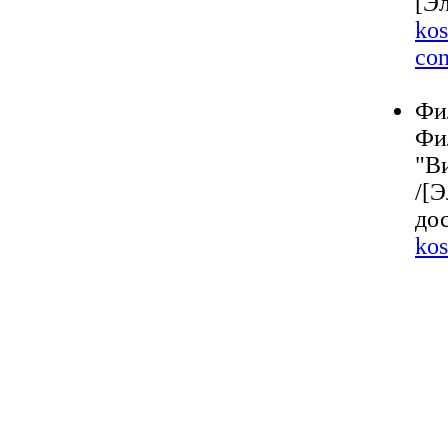
[Э
kos
con
Фи
Фил
"Ви
/[
до
kos