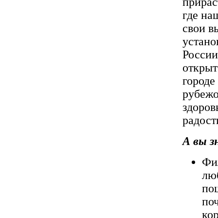
прирас
где на
свои в
устано
России
открыт
городе
рубежо
здоров
радост
А вы з
Фил
люб
по
по
ко