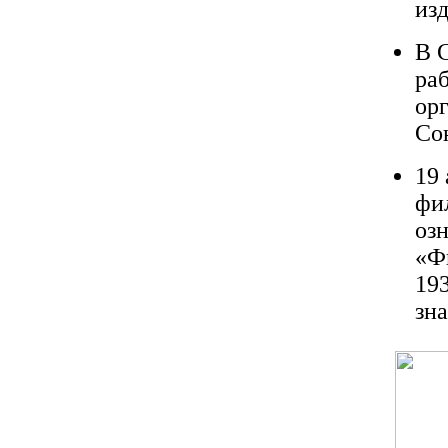
из­
В С
ра­
орг
Со
19 
фи
оз
«Ф
193
зн