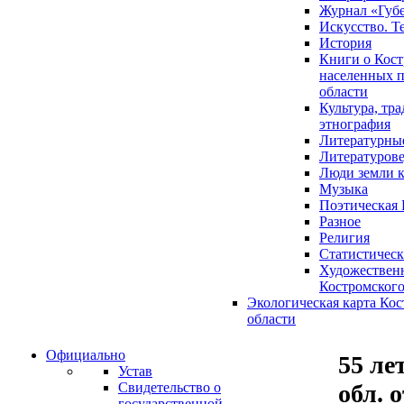
Журнал «Губ
Искусство. Т
История
Книги о Кост
населенных п
области
Культура, тр
этнография
Литературны
Литературов
Люди земли 
Музыка
Поэтическая 
Разное
Религия
Статистическ
Художественн
Костромского
Экологическая карта Ко
области
Официально
55 ле
Устав
обл. 
Свидетельство о
государственной