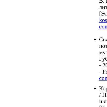
В. 
лит
[Э
kos
con
Св
по
муз
Гу
- 2
- 
con
Ко
/ П
и л