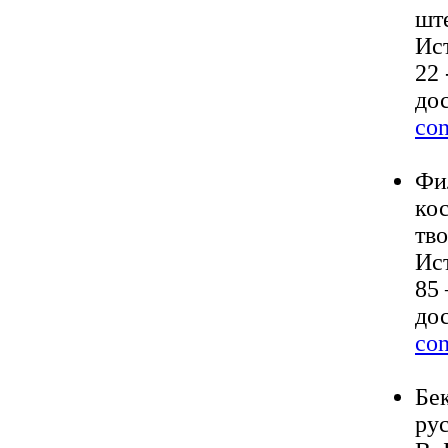
шт
Ист
22 
до
con
Фи
кос
тв
Ист
85 
до
con
Бе
ру