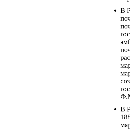
В 
поч
по
го
эм
по
ра
мар
ма
со
го
Ф.
В Р
188
ма­