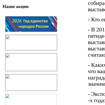
собира
Наши акции
выстав
- Кто 
- В 20
пятиде
выстав
выстав
считаю
- Каки
что ва
наград
значи
- Эксп
-х год