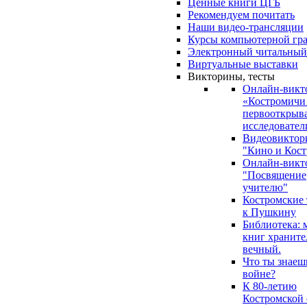
Ценные книги ЦГБ
Рекомендуем почитать
Наши видео-трансляции
Курсы компьютерной гр
Электронный читальный
Виртуальные выставки
Викторины, тесты
Онлайн-викт
«Костромичи
первооткрыва
исследовател
Видеовиктор
"Кино и Кост
Онлайн-викт
"Посвящение
учителю"
Костромские
к Пушкину
Библиотека: 
книг храните
вечный.
Что ты знаеш
войне?
К 80-летию
Костромской 