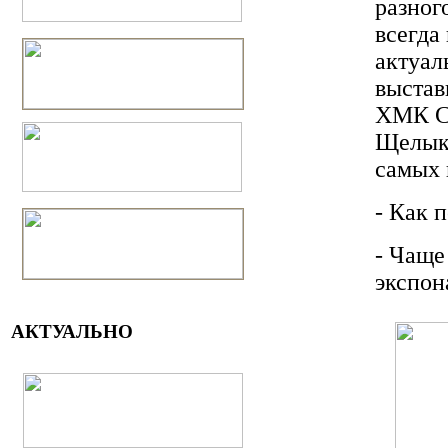
разног
всегда
актуал
выстав
ХМК С
Щелыко
самых 
- Как 
- Чаще
экспон
АКТУАЛЬНО