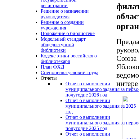
филат
регистрации
Решение о назначении
облас
руководителя
Решение о создании
орган
учреждения
Положение о библиотеке
Модельный стандарт
Предла
общедоступной
руково
библиотеки
Кодекс этики российского
Союза 
библиотекаря
Яблоко
План ФХД
Спецоценка условий труда
ведомо
Отчеты
интере
Отчет о выполнении
муниципального задания за перво
полугодие 2026 год
Отчет о выполнении
муниципального задания за 2025
год
Отчет о выполнении
муниципального задания за перво
полугодие 2025 год
Отчет о выполнении