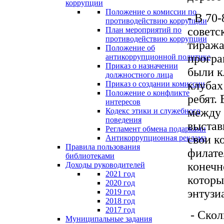
коррупции
Положение о комиссии по
- В 70
противодействию коррупции
советс
План мероприятий по
противодействию коррупции
тиража
Положение об
програ
антикоррупционной политике
Приказ о назначении
были к
должностного лица
клубах
Приказ о создании комиссии
Положение о конфликте
ребят.
интересов
между 
Кодекс этики и служебного
поведения
выстав
Регламент обмена подарками
свои к
Антикоррупционная реклама
Правила пользования
филате
библиотеками
конечн
Доходы руководителей
2021 год
которы
2020 год
энтузи
2019 год
2018 год
2017 год
- Скол
Муниципальные задания