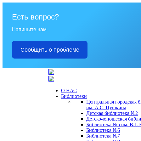
Есть вопрос?
Напишите нам
Сообщить о проблеме
О НАС
Библиотеки
Центральная городская 
им. А.С. Пушкина
Детская библиотека №2
Детско-юношеская библи
Библиотека №5 им. В.Г.
Библиотека №6
Библиотека №7