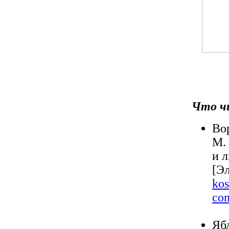
Что ч
Во
М.
и л
[Э
kos
con
Яб