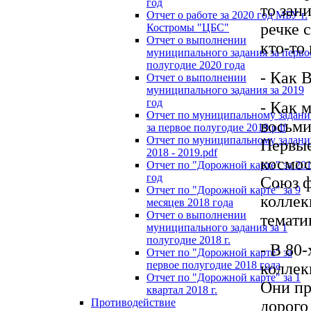
год
то зан
Отчет о работе за 2020 год МБУ г.
речке 
Костромы "ЦБС"
Отчет о выполнении
кто-то
муниципального задания за перво
полугодие 2020 года
- Как 
Отчет о выполнении
муниципального задания за 2019
год
- Как 
Отчет по муниципальному задан
восьми
за первое полугодие 2019.pdf
Отчет по муниципальному задан
Первые
2018 - 2019.pdf
космос
Отчет по "Дорожной карте" за 20
год
Союз ф
Отчет по "Дорожной карте" за 9
коллек
месяцев 2018 года
Отчет о выполнении
темати
муниципального задания за 1
полугодие 2018 г.
- В 80
Отчет по "Дорожной карте" за
первое полугодие 2018 года
коллек
Отчет по "Дорожной карте" за 1
Они пр
квартал 2018 г.
Противодействие
дорого