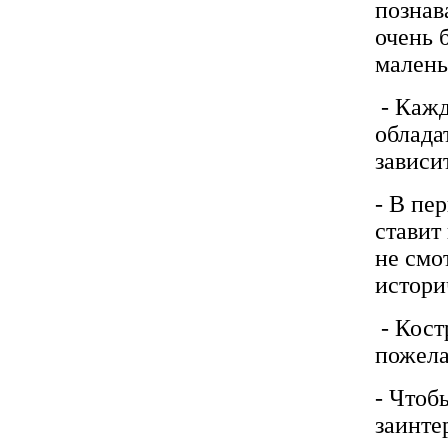
познав
очень 
малень
- Кажд
облада
зависи
- В пе
ставит
не смот
истори
- Кост
пожела
- Чтоб
заинте