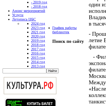
- 2019 год
один и
- 2018 год
исполн
Анонс мероприятий
Услуги
Владим
Летопись ЦБС
в тыся
2024 год
2023 год
График работы
2021 год
библиотек
- Прош
2020 год
летие 
2019 год
Поиск по сайту
2018 год
филате
2017 год
2016 год
- Фила
2015 год
2014 год
экспон
2013 год
филате
Москва
Междун
«Насле
коллек
танкис