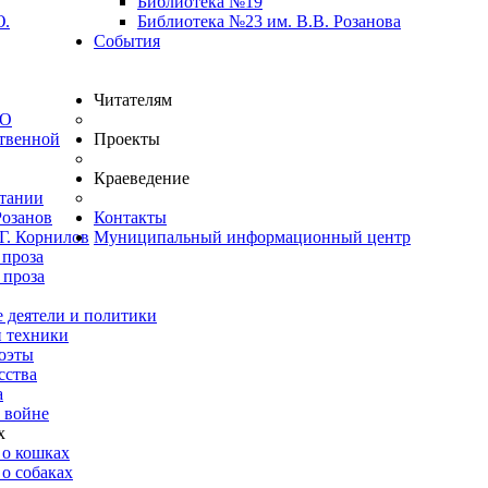
Библиотека №19
Ю.
Библиотека №23 им. В.В. Розанова
События
Читателям
ВО
твенной
Проекты
Краеведение
итании
Розанов
Контакты
Г. Корнилов
Муниципальный информационный центр
 проза
 проза
 деятели и политики
и техники
оэты
сства
а
 войне
х
 о кошках
о собаках