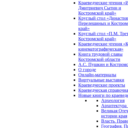
Краеведческие чтения «
Дмитриевич Сытин и
Костромской край»
Круглый стол «Династия
Перелешиных и Костром
край»
Круглый стол «П.М. Трет
Костромской край»
Краеведческие чтения «
кинематографическая»
Книга трудовой славы
Костромской области
А.С. Пушкин и Костромс
О городе
Онлайн-материалы
Виртуальные выставки
Краеведческие проекты
Краеведческая справочн
Новые книги по краеве
Археология
Архитектура 
Великая Отеч
истории края
Власть. Прав
География. П