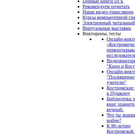
Ценные книги ЦГБ
Рекомендуем почитать
Наши видео-трансляции
Курсы компьютерной гр
Электронный читальный
Виртуальные выставки
Викторины, тесты
Онлайн-викт
«Костромичи
первооткрыва
исследовател
Видеовиктор
"Кино и Кост
Онлайн-викт
"Посвящение
учителю"
Костромские
к Пушкину
Библиотека: 
книг храните
вечный.
Что ты знаеш
войне?
К 80-летию
Костромской 