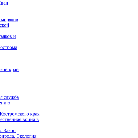
Иван
 моряков
ской
ьяков и
Кострома
кой край
ая служба
дению
Костромского края
ественная война в
о. Закон
рирода. Экология