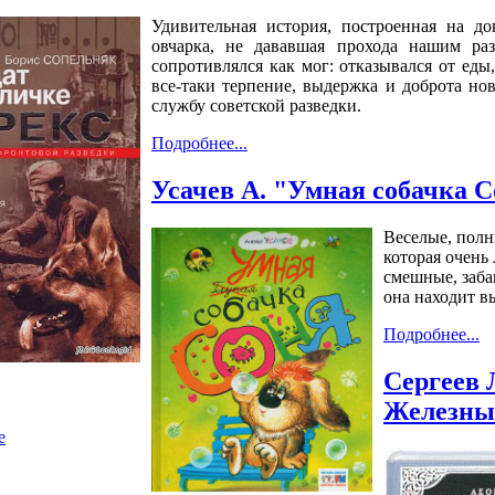
Удивительная история, построенная на до
овчарка, не дававшая прохода нашим ра
сопротивлялся как мог: отказывался от еды
все-таки терпение, выдержка и доброта нов
службу советской разведки.
Подробнее...
Усачев А. "Умная собачка Со
Веселые, полн
которая очень
смешные, заба
она находит в
е
Подробнее...
Сергеев 
Железный
е