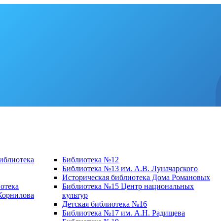
библиотека
Библиотека №12
Библиотека №13 им. А.В. Луначарского
Историческая библиотека Дома Романовых
отека
Библиотека №15 Центр национальных
 Корнилова
культур
Детская библиотека №16
Библиотека №17 им. А.Н. Радищева