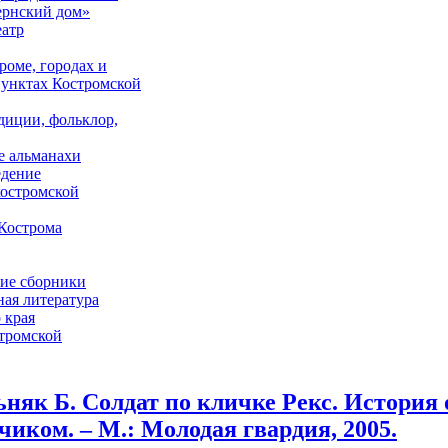
ернский дом»
еатр
роме, городах и
унктах Костромской
адиции, фольклор,
е альманахи
едение
костромской
Кострома
ие сборники
ая литература
 края
стромской
няк Б. Солдат по кличке Рекс. История 
чиком. – М.: Молодая гвардия, 2005.