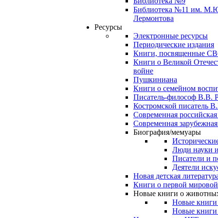
Библиотека №9
Библиотека №11 им. М.
Лермонтова
Ресурсы
Электронные ресурсы
Периодические издания
Книги, посвященные С
Книги о Великой Отечес
войне
Пушкиниана
Книги о семейном восп
Писатель-философ В.В. 
Костромской писатель В.
Современная российская
Современная зарубежная
Биография/мемуары
Исторические
Люди науки 
Писатели и п
Деятели иску
Новая детская литератур
Книги о первой мировой
Новые книги о животны
Новые книги
Новые книги 