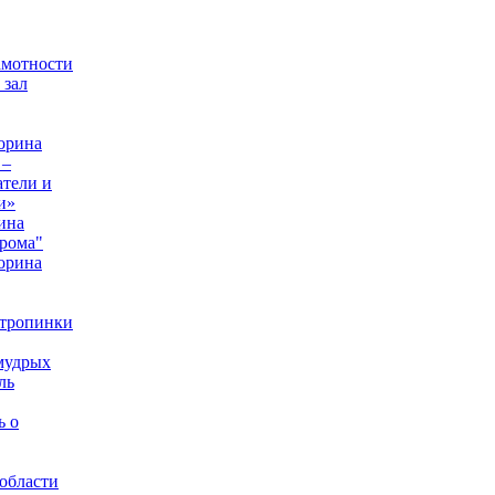
амотности
 зал
орина
 –
тели и
и»
ина
рома"
орина
 тропинки
мудрых
ль
ь о
области