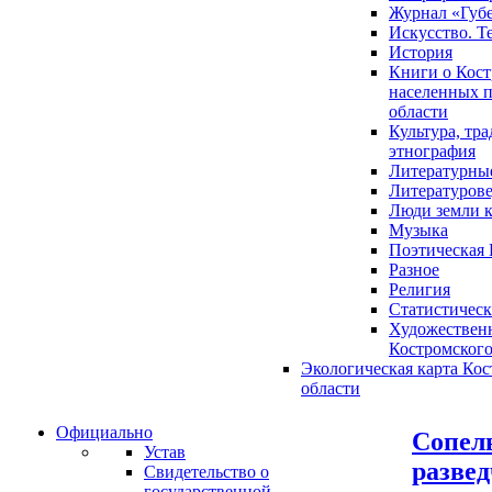
Журнал «Губ
Искусство. Т
История
Книги о Кост
населенных п
области
Культура, тр
этнография
Литературны
Литературов
Люди земли 
Музыка
Поэтическая 
Разное
Религия
Статистическ
Художественн
Костромского
Экологическая карта Ко
области
Официально
Сопель
Устав
развед
Свидетельство о
государственной