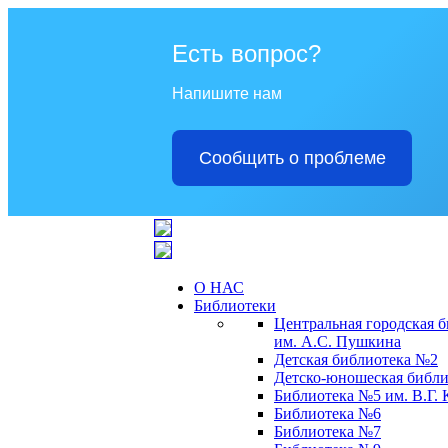
Есть вопрос?
Напишите нам
Сообщить о проблеме
О НАС
Библиотеки
Центральная городская 
им. А.С. Пушкина
Детская библиотека №2
Детско-юношеская библи
Библиотека №5 им. В.Г.
Библиотека №6
Библиотека №7