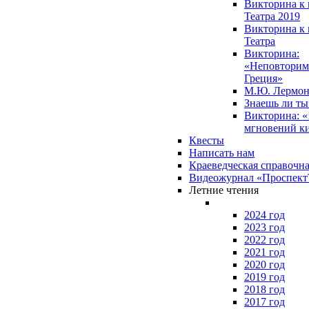
Викторина к 
Театра 2019
Викторина к 
Театра
Викторина:
«Неповторим
Греция»
М.Ю. Лермон
Знаешь ли т
Викторина: «
мгновений к
Квесты
Написать нам
Краеведческая справочн
Видеожурнал «Проспек
Летние чтения
2024 год
2023 год
2022 год
2021 год
2020 год
2019 год
2018 год
2017 год