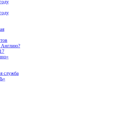
году
году
ая
тов
ы Англию?
17
ино»
ая служба
тЪ»