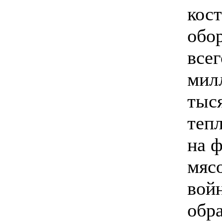
кос
обо
все
мил
тыс
теп
на ф
мясо
вой
обр