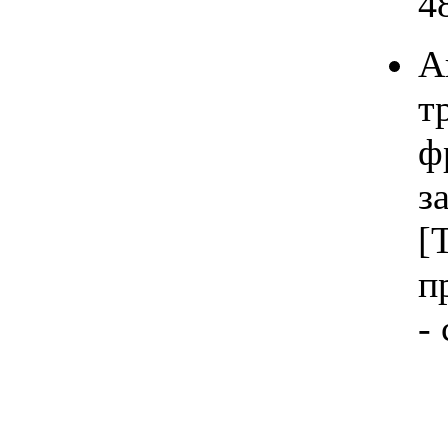
48
А
т
ф
з
[
п
- 