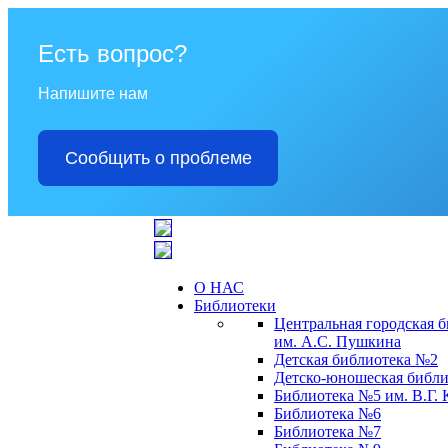
Есть вопрос?
Напишите нам
Сообщить о проблеме
О НАС
Библиотеки
Центральная городская 
им. А.С. Пушкина
Детская библиотека №2
Детско-юношеская библи
Библиотека №5 им. В.Г.
Библиотека №6
Библиотека №7