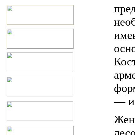
пре
нео
име
осн
Кос
арм
фор
— и
Жен
лесо