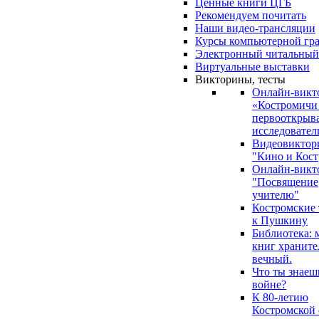
Ценные книги ЦГБ
Рекомендуем почитать
Наши видео-трансляции
Курсы компьютерной гр
Электронный читальный
Виртуальные выставки
Викторины, тесты
Онлайн-викт
«Костромичи
первооткрыва
исследовател
Видеовиктор
"Кино и Кост
Онлайн-викт
"Посвящение
учителю"
Костромские
к Пушкину
Библиотека: 
книг храните
вечный.
Что ты знаеш
войне?
К 80-летию
Костромской 