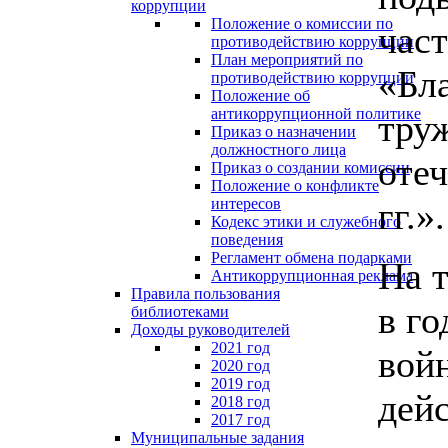
коррупции
Положение о комиссии по
час
противодействию коррупции
План мероприятий по
«Бл
противодействию коррупции
Положение об
антикоррупционной политике
тру
Приказ о назначении
должностного лица
оте
Приказ о создании комиссии
Положение о конфликте
интересов
гг.».
Кодекс этики и служебного
поведения
Регламент обмена подарками
На 
Антикоррупционная реклама
Правила пользования
в г
библиотеками
Доходы руководителей
2021 год
вой
2020 год
2019 год
дейс
2018 год
2017 год
Муниципальные задания