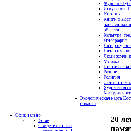
Журнал «Губ
Искусство. Т
История
Книги о Кост
населенных п
области
Культура, тр
этнография
Литературны
Литературов
Люди земли 
Музыка
Поэтическая 
Разное
Религия
Статистическ
Художественн
Костромского
Экологическая карта Ко
области
Официально
20 ле
Устав
Свидетельство о
памя
государственной