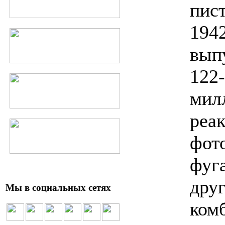
пис
1942
вып
122
мил
реа
фот
фуг
дру
Мы в социальных сетях
ком