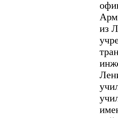
офи
Арм
из 
учр
тран
инж
Лен
учи
учи
имен