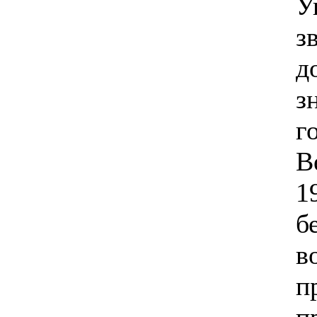
У
з
д
з
г
В
1
б
в
п