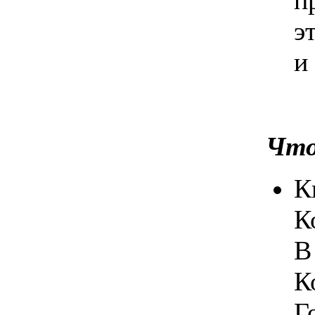
п
э
и
Что
К
К
В
К
Г