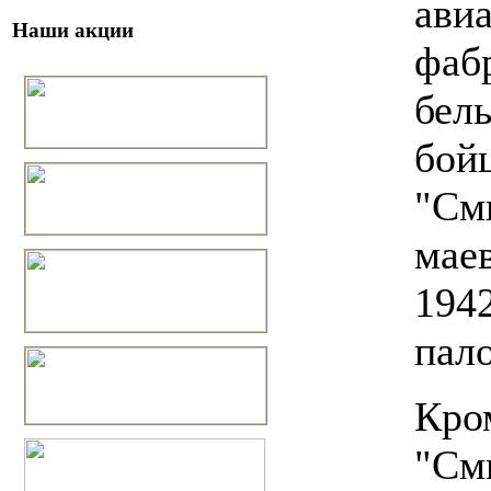
ави
Наши акции
фаб
бель
бой
"См
маев
194
пало
Кром
"См