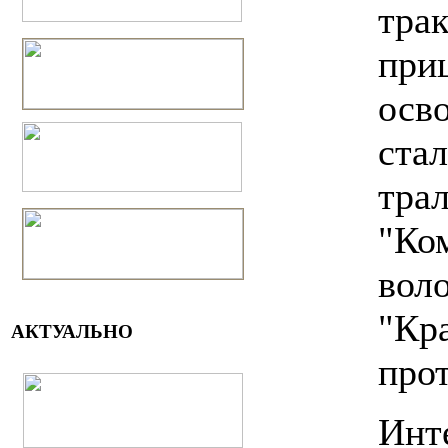
тра
при
осво
стал
тра
"Ко
вол
"Кр
АКТУАЛЬНО
про
Инте