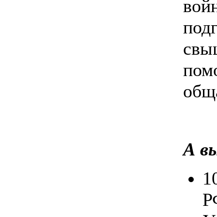
вой
под
свы
помо
общ
А в
1
Р