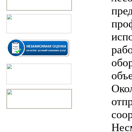
пре
про
исп
раб
обо
объе
Око
отп
соо
Несм