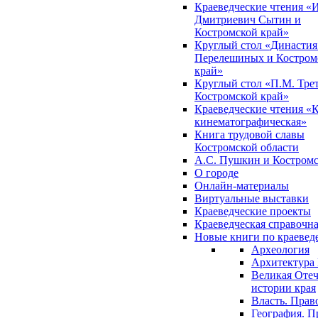
Краеведческие чтения «
Дмитриевич Сытин и
Костромской край»
Круглый стол «Династия
Перелешиных и Костром
край»
Круглый стол «П.М. Трет
Костромской край»
Краеведческие чтения «
кинематографическая»
Книга трудовой славы
Костромской области
А.С. Пушкин и Костромс
О городе
Онлайн-материалы
Виртуальные выставки
Краеведческие проекты
Краеведческая справочн
Новые книги по краеве
Археология
Архитектура 
Великая Отеч
истории края
Власть. Прав
География. П