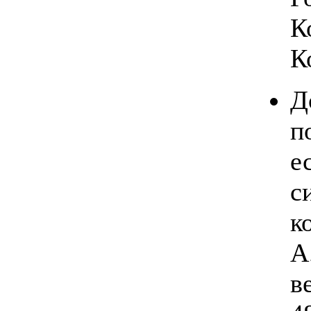
К
К
Д
п
е
с
к
А
в