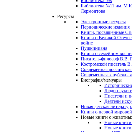
Библиотека №9
Библиотека №11 им. М.
Лермонтова
Ресурсы
Электронные ресурсы
Периодические издания
Книги, посвященные С
Книги о Великой Отечес
войне
Пушкиниана
Книги о семейном восп
Писатель-философ В.В. 
Костромской писатель В.
Современная российская
Современная зарубежная
Биография/мемуары
Исторические
Люди науки 
Писатели и п
Деятели иску
Новая детская литератур
Книги о первой мировой
Новые книги о животны
Новые книги
Новые книги 