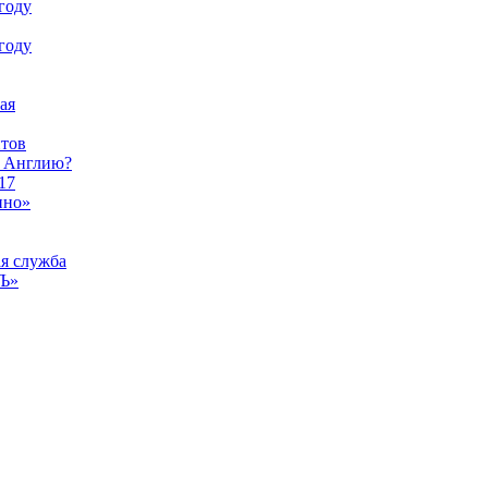
году
году
ая
тов
ы Англию?
17
ино»
ая служба
тЪ»