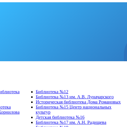
библиотека
Библиотека №12
Библиотека №13 им. А.В. Луначарского
Историческая библиотека Дома Романовых
отека
Библиотека №15 Центр национальных
 Корнилова
культур
Детская библиотека №16
Библиотека №17 им. А.Н. Радищева