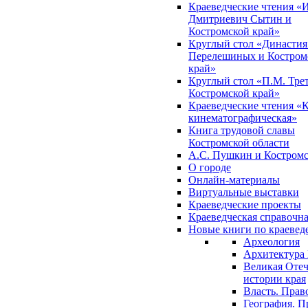
Краеведческие чтения «
Дмитриевич Сытин и
Костромской край»
Круглый стол «Династия
Перелешиных и Костром
край»
Круглый стол «П.М. Трет
Костромской край»
Краеведческие чтения «
кинематографическая»
Книга трудовой славы
Костромской области
А.С. Пушкин и Костромс
О городе
Онлайн-материалы
Виртуальные выставки
Краеведческие проекты
Краеведческая справочн
Новые книги по краеве
Археология
Архитектура 
Великая Отеч
истории края
Власть. Прав
География. П