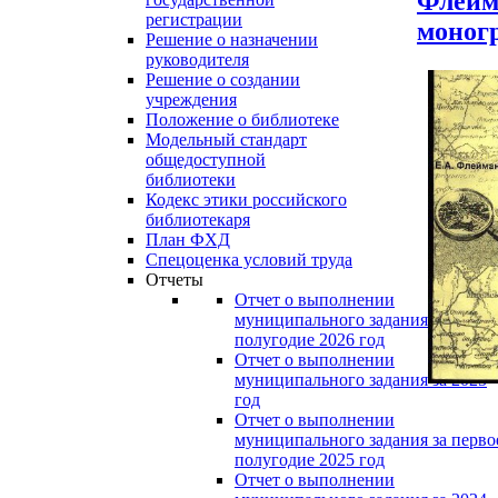
Флейма
регистрации
моног
Решение о назначении
руководителя
Решение о создании
учреждения
Положение о библиотеке
Модельный стандарт
общедоступной
библиотеки
Кодекс этики российского
библиотекаря
План ФХД
Спецоценка условий труда
Отчеты
Отчет о выполнении
муниципального задания за перво
полугодие 2026 год
Отчет о выполнении
муниципального задания за 2025
год
Отчет о выполнении
муниципального задания за перво
полугодие 2025 год
Отчет о выполнении