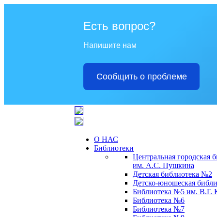
Есть вопрос?
Напишите нам
Сообщить о проблеме
О НАС
Библиотеки
Центральная городская 
им. А.С. Пушкина
Детская библиотека №2
Детско-юношеская библи
Библиотека №5 им. В.Г.
Библиотека №6
Библиотека №7