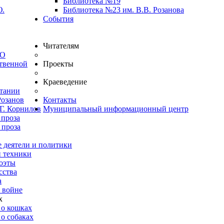
Библиотека №19
Ю.
Библиотека №23 им. В.В. Розанова
События
Читателям
ВО
твенной
Проекты
Краеведение
итании
Розанов
Контакты
Г. Корнилов
Муниципальный информационный центр
 проза
 проза
 деятели и политики
и техники
оэты
сства
а
 войне
х
 о кошках
о собаках