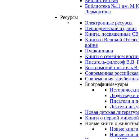
Библиотека №9
Библиотека №11 им. М.
Лермонтова
Ресурсы
Электронные ресурсы
Периодические издания
Книги, посвященные С
Книги о Великой Отечес
войне
Пушкиниана
Книги о семейном восп
Писатель-философ В.В. 
Костромской писатель В.
Современная российская
Современная зарубежная
Биография/мемуары
Исторические
Люди науки 
Писатели и п
Деятели иску
Новая детская литератур
Книги о первой мировой
Новые книги о животны
Новые книги
Новые книги 