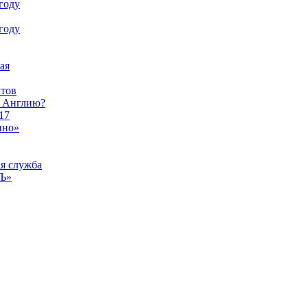
году
году
ая
тов
ы Англию?
17
ино»
ая служба
тЪ»