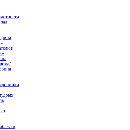
амотности
 зал
орина
 –
тели и
и»
ина
рома"
орина
 тропинки
мудрых
ль
ь о
области