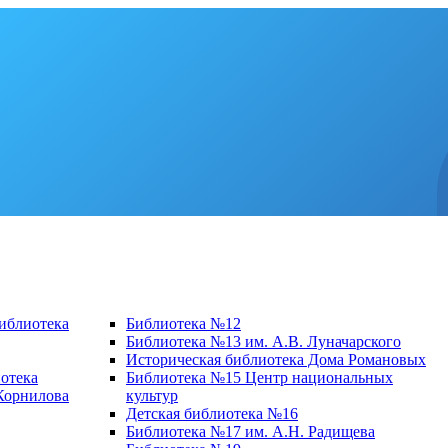
библиотека
Библиотека №12
Библиотека №13 им. А.В. Луначарского
Историческая библиотека Дома Романовых
отека
Библиотека №15 Центр национальных
 Корнилова
культур
Детская библиотека №16
Библиотека №17 им. А.Н. Радищева