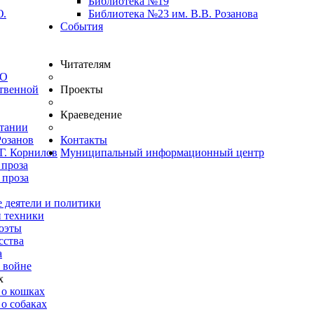
Библиотека №19
Ю.
Библиотека №23 им. В.В. Розанова
События
Читателям
ВО
твенной
Проекты
Краеведение
итании
Розанов
Контакты
Г. Корнилов
Муниципальный информационный центр
 проза
 проза
 деятели и политики
и техники
оэты
сства
а
 войне
х
 о кошках
о собаках