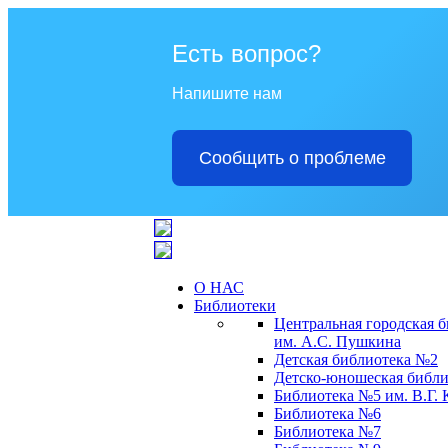
Есть вопрос?
Напишите нам
Сообщить о проблеме
О НАС
Библиотеки
Центральная городская 
им. А.С. Пушкина
Детская библиотека №2
Детско-юношеская библи
Библиотека №5 им. В.Г.
Библиотека №6
Библиотека №7