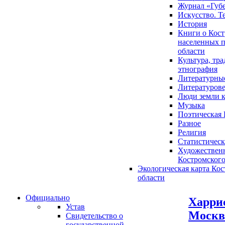
Журнал «Губ
Искусство. Т
История
Книги о Кост
населенных п
области
Культура, тр
этнография
Литературны
Литературов
Люди земли 
Музыка
Поэтическая 
Разное
Религия
Статистическ
Художественн
Костромского
Экологическая карта Ко
области
Официально
Харрис
Устав
Москва
Свидетельство о
государственной