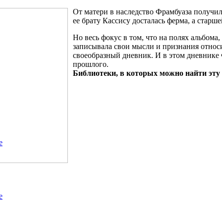
От матери в наследство Фрамбуаза получила
ее брату Кассису досталась ферма, а старш
Но весь фокус в том, что на полях альбома
записывала свои мысли и признания относи
своеобразный дневник. И в этом дневнике 
прошлого.
Библиотеки, в которых можно найти эту
е
е