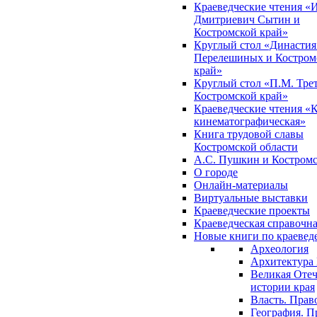
Краеведческие чтения «
Дмитриевич Сытин и
Костромской край»
Круглый стол «Династия
Перелешиных и Костром
край»
Круглый стол «П.М. Трет
Костромской край»
Краеведческие чтения «
кинематографическая»
Книга трудовой славы
Костромской области
А.С. Пушкин и Костромс
О городе
Онлайн-материалы
Виртуальные выставки
Краеведческие проекты
Краеведческая справочн
Новые книги по краеве
Археология
Архитектура 
Великая Отеч
истории края
Власть. Прав
География. П