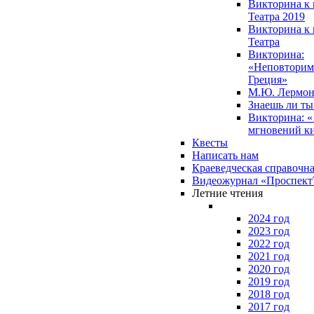
Викторина к 
Театра 2019
Викторина к 
Театра
Викторина:
«Неповторим
Греция»
М.Ю. Лермон
Знаешь ли т
Викторина: «
мгновений к
Квесты
Написать нам
Краеведческая справочн
Видеожурнал «Проспек
Летние чтения
2024 год
2023 год
2022 год
2021 год
2020 год
2019 год
2018 год
2017 год