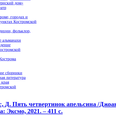
ернский дом»
еатр
роме, городах и
унктах Костромской
адиции, фольклор,
е альманахи
едение
костромской
Кострома
ие сборники
ая литература
 края
стромской
, Д. Пять четвертинок апельсина /Джоан 
: Эксмо, 2021. – 411 с.