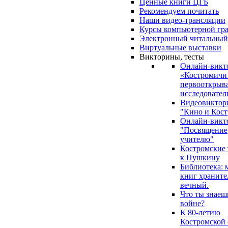
Ценные книги ЦГБ
Рекомендуем почитать
Наши видео-трансляции
Курсы компьютерной гр
Электронный читальный
Виртуальные выставки
Викторины, тесты
Онлайн-викт
«Костромичи
первооткрыва
исследовател
Видеовиктор
"Кино и Кост
Онлайн-викт
"Посвящение
учителю"
Костромские
к Пушкину
Библиотека: 
книг храните
вечный.
Что ты знаеш
войне?
К 80-летию
Костромской 