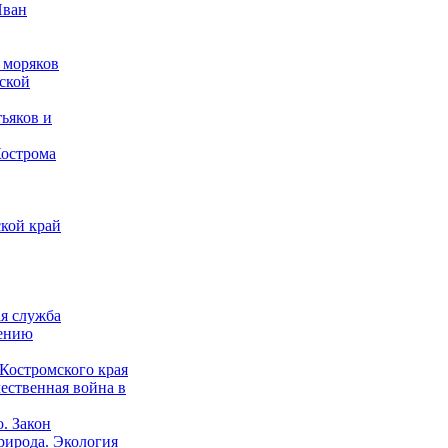
Иван
 моряков
ской
ьяков и
Кострома
кой край
ая служба
дению
Костромского края
ественная война в
о. Закон
рирода. Экология