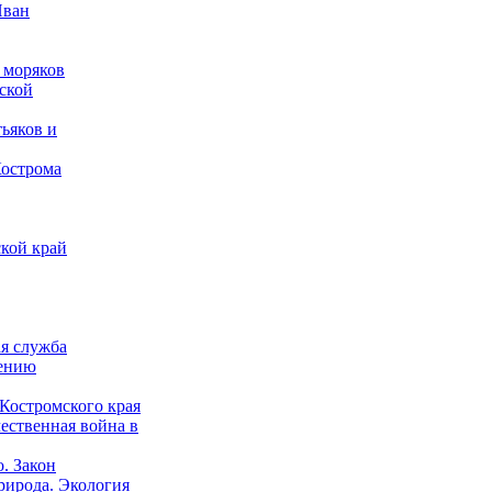
Иван
 моряков
ской
ьяков и
Кострома
кой край
ая служба
дению
Костромского края
ественная война в
о. Закон
рирода. Экология