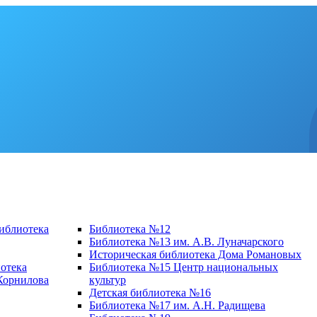
библиотека
Библиотека №12
Библиотека №13 им. А.В. Луначарского
Историческая библиотека Дома Романовых
отека
Библиотека №15 Центр национальных
 Корнилова
культур
Детская библиотека №16
Библиотека №17 им. А.Н. Радищева