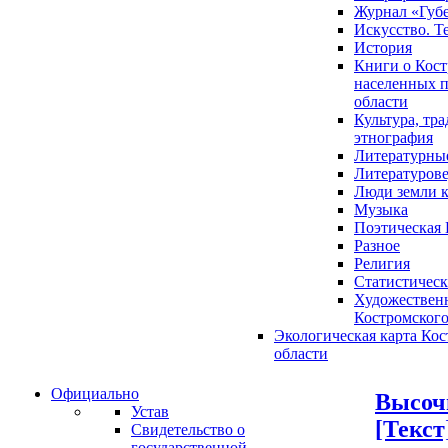
Журнал «Губ
Искусство. Т
История
Книги о Кост
населенных п
области
Культура, тр
этнография
Литературны
Литературов
Люди земли 
Музыка
Поэтическая 
Разное
Религия
Статистическ
Художественн
Костромского
Экологическая карта Ко
области
Официально
Высоч
Устав
[Текст
Свидетельство о
государственной