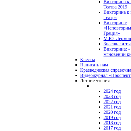
Викторина к 
Театра 2019
Викторина к 
Театра
Викторина:
«Неповторим
Греция»
М.Ю. Лермон
Знаешь ли т
Викторина: «
мгновений к
Квесты
Написать нам
Краеведческая справочн
Видеожурнал «Проспек
Летние чтения
2024 год
2023 год
2022 год
2021 год
2020 год
2019 год
2018 год
2017 год