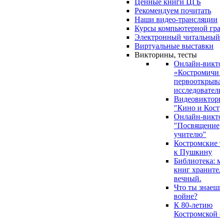
Ценные книги ЦГБ
Рекомендуем почитать
Наши видео-трансляции
Курсы компьютерной гр
Электронный читальный
Виртуальные выставки
Викторины, тесты
Онлайн-викт
«Костромичи
первооткрыва
исследовател
Видеовиктор
"Кино и Кост
Онлайн-викт
"Посвящение
учителю"
Костромские
к Пушкину
Библиотека: 
книг храните
вечный.
Что ты знаеш
войне?
К 80-летию
Костромской 