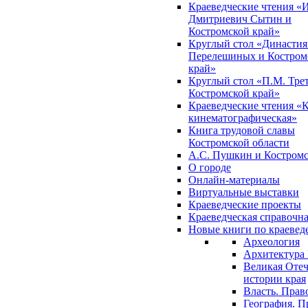
Краеведческие чтения «
Дмитриевич Сытин и
Костромской край»
Круглый стол «Династия
Перелешиных и Костром
край»
Круглый стол «П.М. Трет
Костромской край»
Краеведческие чтения «
кинематографическая»
Книга трудовой славы
Костромской области
А.С. Пушкин и Костромс
О городе
Онлайн-материалы
Виртуальные выставки
Краеведческие проекты
Краеведческая справочн
Новые книги по краеве
Археология
Архитектура 
Великая Отеч
истории края
Власть. Прав
География. П