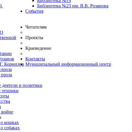
Библиотека №19
Ю.
Библиотека №23 им. В.В. Розанова
События
Читателям
ВО
твенной
Проекты
Краеведение
итании
Розанов
Контакты
Г. Корнилов
Муниципальный информационный центр
 проза
 проза
 деятели и политики
и техники
оэты
сства
а
 войне
х
 о кошках
о собаках