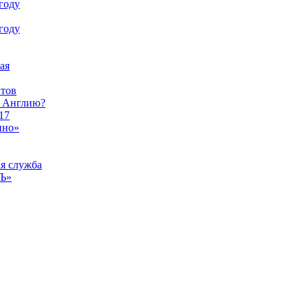
году
году
ая
тов
ы Англию?
17
ино»
ая служба
тЪ»