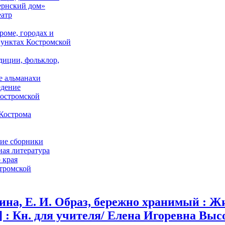
ернский дом»
еатр
роме, городах и
унктах Костромской
адиции, фольклор,
е альманахи
едение
костромской
Кострома
ие сборники
ая литература
 края
стромской
ина, Е. И. Образ, бережно хранимый : 
] : Кн. для учителя/ Елена Игоревна Высоч