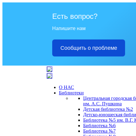
Есть вопрос?
Напишите нам
Сообщить о проблеме
О НАС
Библиотеки
Центральная городская 
им. А.С. Пушкина
Детская библиотека №2
Детско-юношеская библи
Библиотека №5 им. В.Г.
Библиотека №6
Библиотека №7