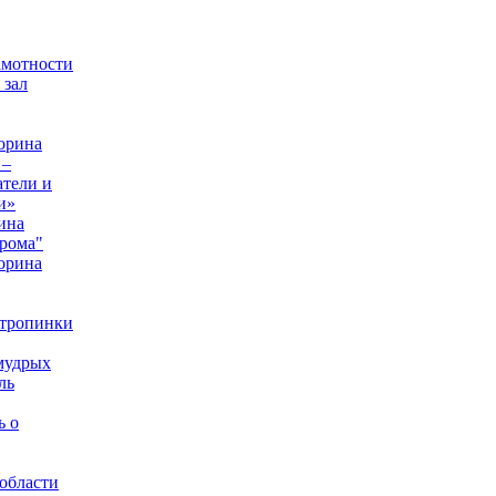
амотности
 зал
орина
 –
тели и
и»
ина
рома"
орина
 тропинки
мудрых
ль
ь о
области