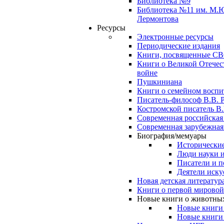
Библиотека №9
Библиотека №11 им. М.
Лермонтова
Ресурсы
Электронные ресурсы
Периодические издания
Книги, посвященные С
Книги о Великой Отечес
войне
Пушкиниана
Книги о семейном восп
Писатель-философ В.В. 
Костромской писатель В.
Современная российская
Современная зарубежная
Биография/мемуары
Исторические
Люди науки 
Писатели и п
Деятели иску
Новая детская литератур
Книги о первой мировой
Новые книги о животны
Новые книги
Новые книги 