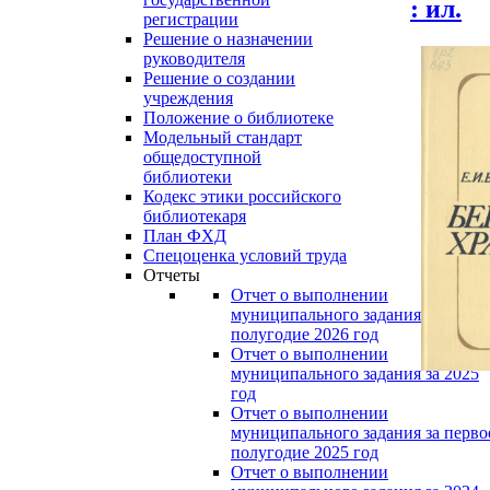
: ил.
регистрации
Решение о назначении
руководителя
Решение о создании
учреждения
Положение о библиотеке
Модельный стандарт
общедоступной
библиотеки
Кодекс этики российского
библиотекаря
План ФХД
Спецоценка условий труда
Отчеты
Отчет о выполнении
муниципального задания за перво
полугодие 2026 год
Отчет о выполнении
муниципального задания за 2025
год
Отчет о выполнении
муниципального задания за перво
полугодие 2025 год
Отчет о выполнении