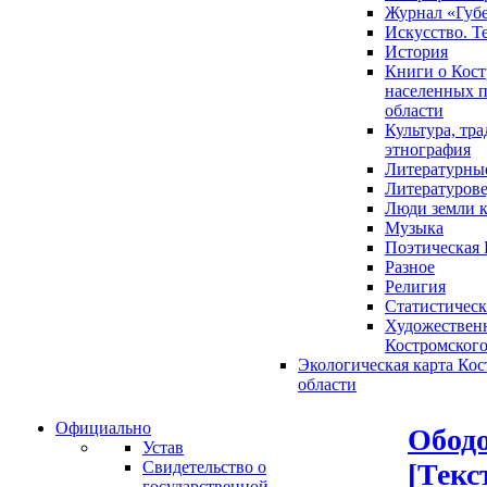
Журнал «Губ
Искусство. Т
История
Книги о Кост
населенных п
области
Культура, тр
этнография
Литературны
Литературов
Люди земли 
Музыка
Поэтическая 
Разное
Религия
Статистическ
Художественн
Костромского
Экологическая карта Ко
области
Официально
Ободо
Устав
[Текс
Свидетельство о
государственной