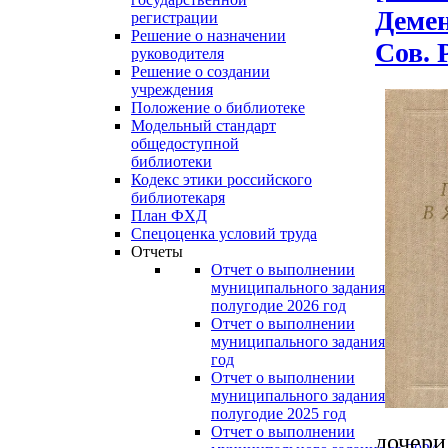
Демен
регистрации
Решение о назначении
Сов. Р
руководителя
Решение о создании
учреждения
Положение о библиотеке
Модельный стандарт
общедоступной
библиотеки
Кодекс этики российского
библиотекаря
План ФХД
Спецоценка условий труда
Отчеты
Отчет о выполнении
муниципального задания за перво
полугодие 2026 год
Отчет о выполнении
муниципального задания за 2025
год
Отчет о выполнении
муниципального задания за перво
полугодие 2025 год
Отчет о выполнении
дочери