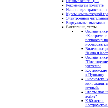
Ценные книги ЦГБ
Рекомендуем почитать
Наши видео-трансляции
Курсы компьютерной гр
Электронный читальный
Виртуальные выставки
Викторины, тесты
Онлайн-викт
«Костромичи
первооткрыва
исследовател
Видеовиктор
"Кино и Кост
Онлайн-викт
"Посвящение
учителю"
Костромские
к Пушкину
Библиотека: 
книг храните
вечный.
Что ты знаеш
войне?
К 80-летию
Костромской 