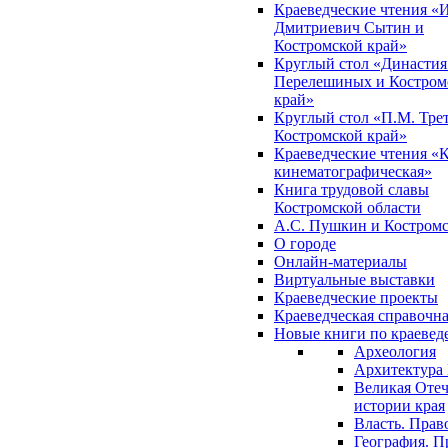
Краеведческие чтения «
Дмитриевич Сытин и
Костромской край»
Круглый стол «Династия
Перелешиных и Костром
край»
Круглый стол «П.М. Трет
Костромской край»
Краеведческие чтения «
кинематографическая»
Книга трудовой славы
Костромской области
А.С. Пушкин и Костромс
О городе
Онлайн-материалы
Виртуальные выставки
Краеведческие проекты
Краеведческая справочн
Новые книги по краеве
Археология
Архитектура 
Великая Отеч
истории края
Власть. Прав
География. П