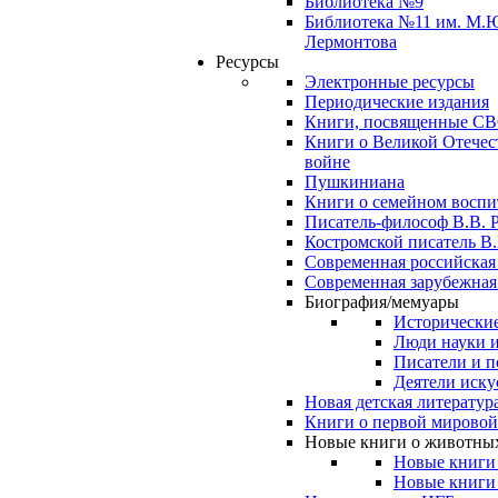
Библиотека №9
Библиотека №11 им. М.
Лермонтова
Ресурсы
Электронные ресурсы
Периодические издания
Книги, посвященные С
Книги о Великой Отечес
войне
Пушкиниана
Книги о семейном восп
Писатель-философ В.В. 
Костромской писатель В.
Современная российская
Современная зарубежная
Биография/мемуары
Исторические
Люди науки 
Писатели и п
Деятели иску
Новая детская литератур
Книги о первой мировой
Новые книги о животны
Новые книги
Новые книги 