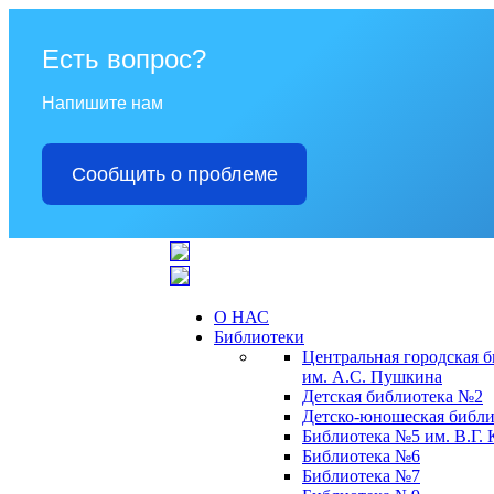
Есть вопрос?
Напишите нам
Сообщить о проблеме
О НАС
Библиотеки
Центральная городская 
им. А.С. Пушкина
Детская библиотека №2
Детско-юношеская библи
Библиотека №5 им. В.Г.
Библиотека №6
Библиотека №7