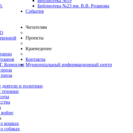
Библиотека №19
Ю.
Библиотека №23 им. В.В. Розанова
События
Читателям
ВО
твенной
Проекты
Краеведение
итании
Розанов
Контакты
Г. Корнилов
Муниципальный информационный центр
 проза
 проза
 деятели и политики
и техники
оэты
сства
а
 войне
х
 о кошках
о собаках