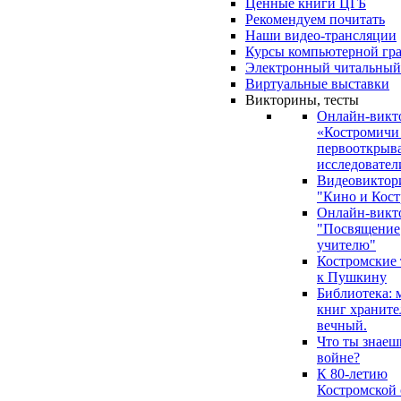
Ценные книги ЦГБ
Рекомендуем почитать
Наши видео-трансляции
Курсы компьютерной гр
Электронный читальный
Виртуальные выставки
Викторины, тесты
Онлайн-викт
«Костромичи
первооткрыва
исследовател
Видеовиктор
"Кино и Кост
Онлайн-викт
"Посвящение
учителю"
Костромские
к Пушкину
Библиотека: 
книг храните
вечный.
Что ты знаеш
войне?
К 80-летию
Костромской 