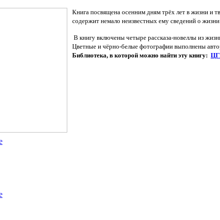
Книга посвящена осенним дням трёх лет в жизни и т
содержит немало неизвестных ему сведений о жизни
В книгу включены четыре рассказа-новеллы из жиз
Цветные и чёрно-белые фотографии выполнены авто
Библиотека, в которой можно найти эту книгу:
ЦГ
е
е