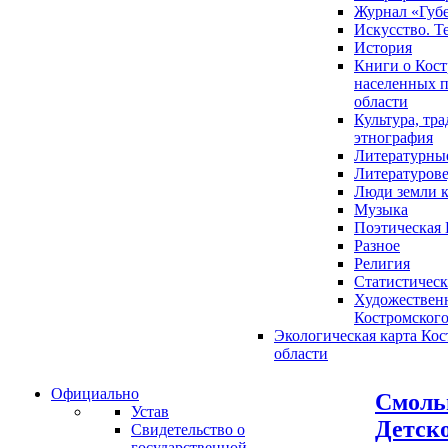
Журнал «Губ
Искусство. Т
История
Книги о Кост
населенных п
области
Культура, тр
этнография
Литературны
Литературов
Люди земли 
Музыка
Поэтическая 
Разное
Религия
Статистическ
Художественн
Костромского
Экологическая карта Ко
области
Официально
Смольн
Устав
Детско
Свидетельство о
государственной