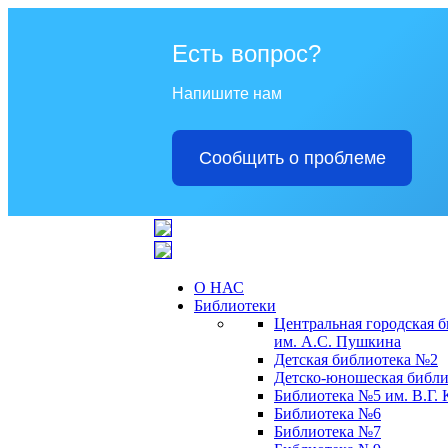
Есть вопрос?
Напишите нам
Сообщить о проблеме
О НАС
Библиотеки
Центральная городская 
им. А.С. Пушкина
Детская библиотека №2
Детско-юношеская библи
Библиотека №5 им. В.Г.
Библиотека №6
Библиотека №7