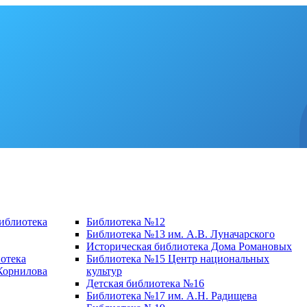
библиотека
Библиотека №12
Библиотека №13 им. А.В. Луначарского
Историческая библиотека Дома Романовых
отека
Библиотека №15 Центр национальных
 Корнилова
культур
Детская библиотека №16
Библиотека №17 им. А.Н. Радищева