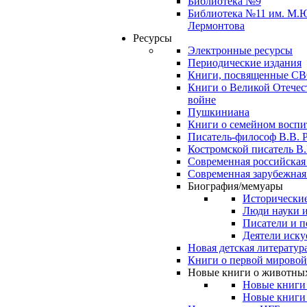
Библиотека №9
Библиотека №11 им. М.
Лермонтова
Ресурсы
Электронные ресурсы
Периодические издания
Книги, посвященные С
Книги о Великой Отечес
войне
Пушкиниана
Книги о семейном восп
Писатель-философ В.В. 
Костромской писатель В.
Современная российская
Современная зарубежная
Биография/мемуары
Исторические
Люди науки 
Писатели и п
Деятели иску
Новая детская литератур
Книги о первой мировой
Новые книги о животны
Новые книги
Новые книги 