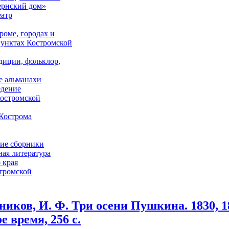
ернский дом»
еатр
роме, городах и
унктах Костромской
адиции, фольклор,
е альманахи
едение
костромской
Кострома
ие сборники
ая литература
 края
стромской
иков, И. Ф. Три осени Пушкина. 1830, 183
е время, 256 с.