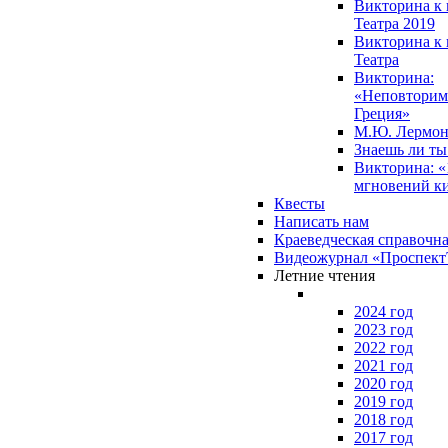
Викторина к 
Театра 2019
Викторина к 
Театра
Викторина:
«Неповторим
Греция»
М.Ю. Лермон
Знаешь ли т
Викторина: «
мгновений к
Квесты
Написать нам
Краеведческая справочн
Видеожурнал «Проспек
Летние чтения
2024 год
2023 год
2022 год
2021 год
2020 год
2019 год
2018 год
2017 год