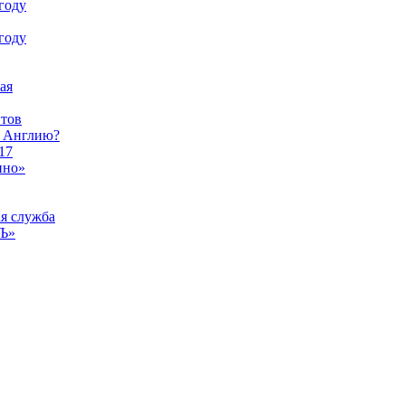
году
году
ая
тов
ы Англию?
17
ино»
ая служба
тЪ»