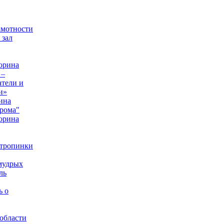
амотности
 зал
орина
 –
тели и
и»
ина
рома"
орина
 тропинки
мудрых
ль
ь о
области