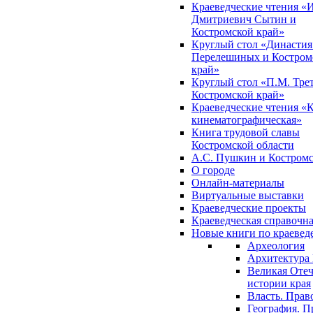
Краеведческие чтения «
Дмитриевич Сытин и
Костромской край»
Круглый стол «Династия
Перелешиных и Костром
край»
Круглый стол «П.М. Трет
Костромской край»
Краеведческие чтения «
кинематографическая»
Книга трудовой славы
Костромской области
А.С. Пушкин и Костромс
О городе
Онлайн-материалы
Виртуальные выставки
Краеведческие проекты
Краеведческая справочн
Новые книги по краеве
Археология
Архитектура 
Великая Отеч
истории края
Власть. Прав
География. П