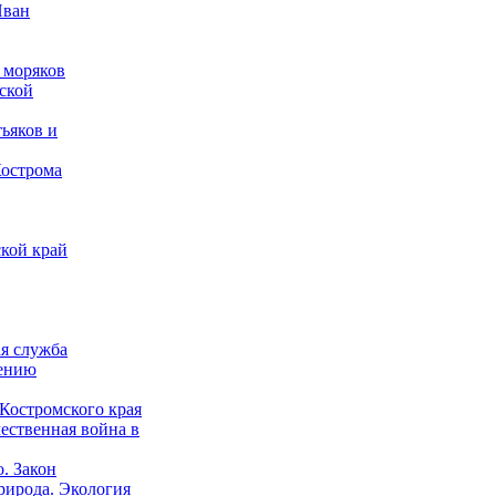
Иван
 моряков
ской
ьяков и
Кострома
кой край
ая служба
дению
Костромского края
ественная война в
о. Закон
рирода. Экология