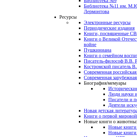
Библиотека №9
Библиотека №11 им. М.
Лермонтова
Ресурсы
Электронные ресурсы
Периодические издания
Книги, посвященные С
Книги о Великой Отечес
войне
Пушкиниана
Книги о семейном восп
Писатель-философ В.В. 
Костромской писатель В.
Современная российская
Современная зарубежная
Биография/мемуары
Исторические
Люди науки 
Писатели и п
Деятели иску
Новая детская литератур
Книги о первой мировой
Новые книги о животны
Новые книги
Новые книги 