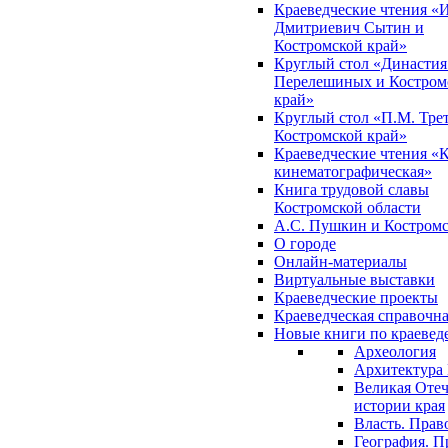
Краеведческие чтения «
Дмитриевич Сытин и
Костромской край»
Круглый стол «Династия
Перелешиных и Костром
край»
Круглый стол «П.М. Трет
Костромской край»
Краеведческие чтения «
кинематографическая»
Книга трудовой славы
Костромской области
А.С. Пушкин и Костромс
О городе
Онлайн-материалы
Виртуальные выставки
Краеведческие проекты
Краеведческая справочн
Новые книги по краеве
Археология
Архитектура 
Великая Отеч
истории края
Власть. Прав
География. П