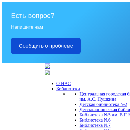
Есть вопрос?
Напишите нам
Сообщить о проблеме
О НАС
Библиотеки
Центральная городская 
им. А.С. Пушкина
Детская библиотека №2
Детско-юношеская библи
Библиотека №5 им. В.Г.
Библиотека №6
Библиотека №7