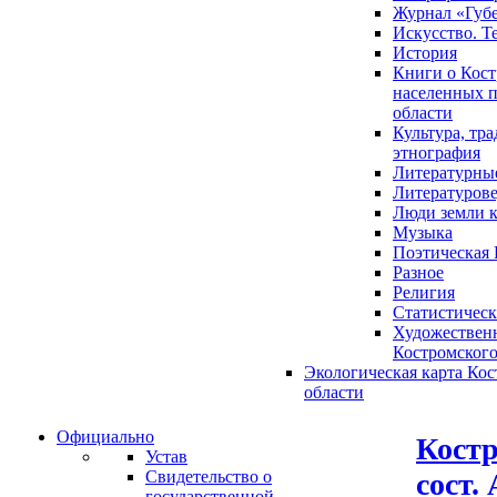
Журнал «Губ
Искусство. Т
История
Книги о Кост
населенных п
области
Культура, тр
этнография
Литературны
Литературов
Люди земли 
Музыка
Поэтическая 
Разное
Религия
Статистическ
Художественн
Костромского
Экологическая карта Ко
области
Официально
Костр
Устав
сост.
Свидетельство о
государственной