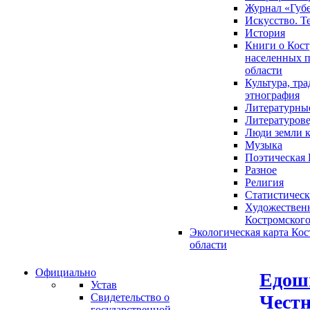
Журнал «Губ
Искусство. Т
История
Книги о Кост
населенных п
области
Культура, тр
этнография
Литературны
Литературов
Люди земли 
Музыка
Поэтическая 
Разное
Религия
Статистическ
Художественн
Костромского
Экологическая карта Ко
области
Официально
Едош
Устав
Честн
Свидетельство о
государственной