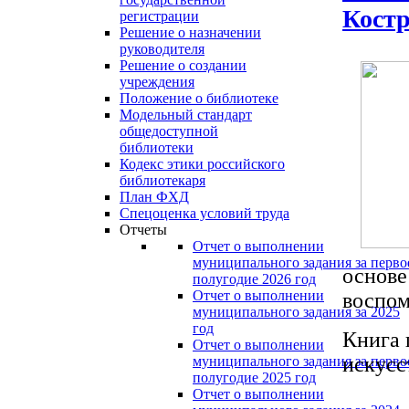
Костр
регистрации
Решение о назначении
руководителя
Решение о создании
учреждения
Положение о библиотеке
Модельный стандарт
общедоступной
библиотеки
Кодекс этики российского
библиотекаря
План ФХД
Спецоценка условий труда
Отчеты
Отчет о выполнении
муниципального задания за перво
основе
полугодие 2026 год
Отчет о выполнении
воспом
муниципального задания за 2025
год
Книга 
Отчет о выполнении
искусс
муниципального задания за перво
полугодие 2025 год
Отчет о выполнении