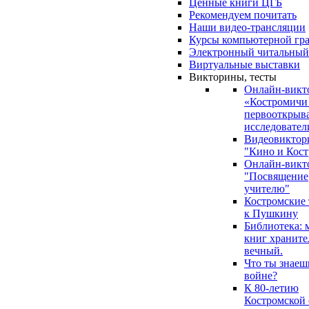
Ценные книги ЦГБ
Рекомендуем почитать
Наши видео-трансляции
Курсы компьютерной гр
Электронный читальный
Виртуальные выставки
Викторины, тесты
Онлайн-викт
«Костромичи
первооткрыва
исследовател
Видеовиктор
"Кино и Кост
Онлайн-викт
"Посвящение
учителю"
Костромские
к Пушкину
Библиотека: 
книг храните
вечный.
Что ты знаеш
войне?
К 80-летию
Костромской 