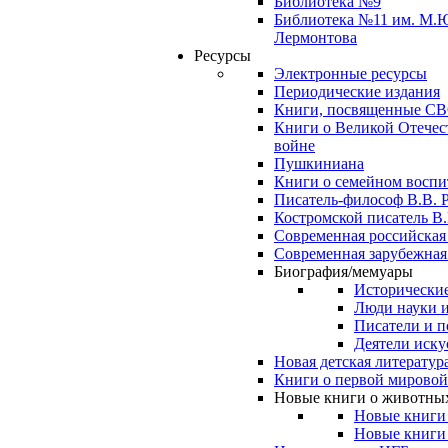
Библиотека №9
Библиотека №11 им. М.
Лермонтова
Ресурсы
Электронные ресурсы
Периодические издания
Книги, посвященные С
Книги о Великой Отечес
войне
Пушкиниана
Книги о семейном восп
Писатель-философ В.В. 
Костромской писатель В.
Современная российская
Современная зарубежная
Биография/мемуары
Исторические
Люди науки 
Писатели и п
Деятели иску
Новая детская литератур
Книги о первой мировой
Новые книги о животны
Новые книги
Новые книги 