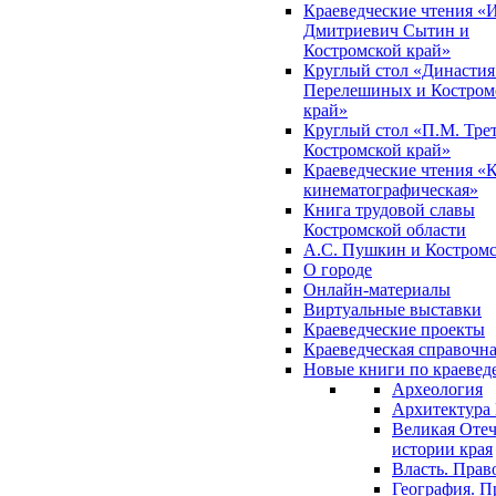
Краеведческие чтения «
Дмитриевич Сытин и
Костромской край»
Круглый стол «Династия
Перелешиных и Костром
край»
Круглый стол «П.М. Трет
Костромской край»
Краеведческие чтения «
кинематографическая»
Книга трудовой славы
Костромской области
А.С. Пушкин и Костромс
О городе
Онлайн-материалы
Виртуальные выставки
Краеведческие проекты
Краеведческая справочн
Новые книги по краеве
Археология
Архитектура 
Великая Отеч
истории края
Власть. Прав
География. П