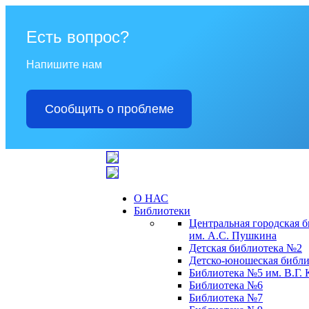
Есть вопрос?
Напишите нам
Сообщить о проблеме
О НАС
Библиотеки
Центральная городская 
им. А.С. Пушкина
Детская библиотека №2
Детско-юношеская библи
Библиотека №5 им. В.Г.
Библиотека №6
Библиотека №7