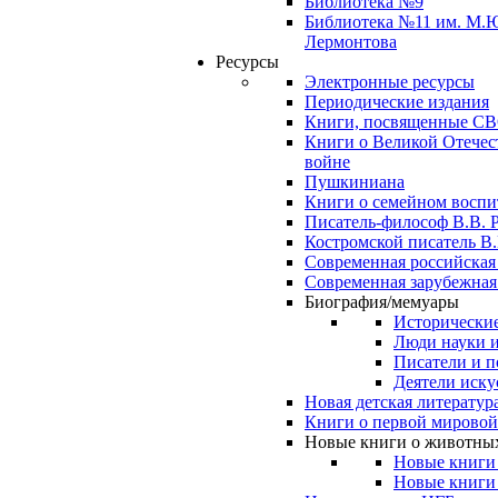
Библиотека №9
Библиотека №11 им. М.
Лермонтова
Ресурсы
Электронные ресурсы
Периодические издания
Книги, посвященные С
Книги о Великой Отечес
войне
Пушкиниана
Книги о семейном восп
Писатель-философ В.В. 
Костромской писатель В.
Современная российская
Современная зарубежная
Биография/мемуары
Исторические
Люди науки 
Писатели и п
Деятели иску
Новая детская литератур
Книги о первой мировой
Новые книги о животны
Новые книги
Новые книги 