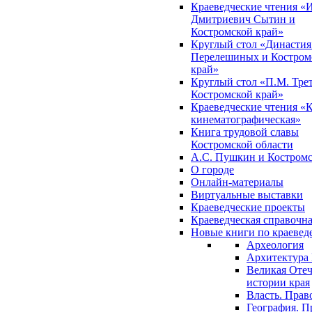
Краеведческие чтения «
Дмитриевич Сытин и
Костромской край»
Круглый стол «Династия
Перелешиных и Костром
край»
Круглый стол «П.М. Трет
Костромской край»
Краеведческие чтения «
кинематографическая»
Книга трудовой славы
Костромской области
А.С. Пушкин и Костромс
О городе
Онлайн-материалы
Виртуальные выставки
Краеведческие проекты
Краеведческая справочн
Новые книги по краеве
Археология
Архитектура 
Великая Отеч
истории края
Власть. Прав
География. П