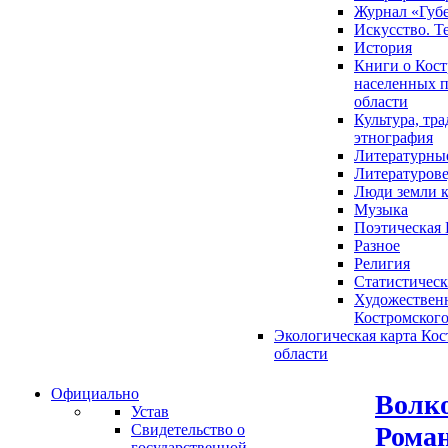
Журнал «Губ
Искусство. Т
История
Книги о Кост
населенных п
области
Культура, тр
этнография
Литературны
Литературов
Люди земли 
Музыка
Поэтическая 
Разное
Религия
Статистическ
Художественн
Костромского
Экологическая карта Ко
области
Официально
Волко
Устав
Роман
Свидетельство о
государственной