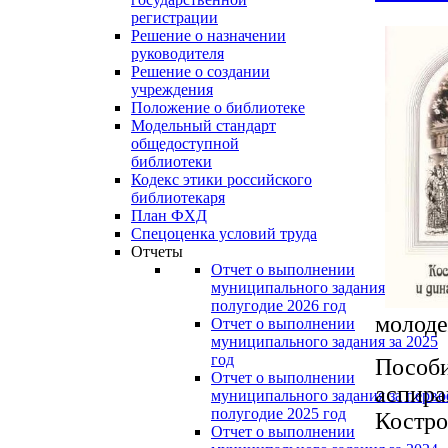
регистрации
Решение о назначении
руководителя
Решение о создании
учреждения
Положение о библиотеке
Модельный стандарт
общедоступной
библиотеки
Кодекс этики российского
библиотекаря
План ФХД
Спецоценка условий труда
Отчеты
Отчет о выполнении
муниципального задания за перво
полугодие 2026 год
молоде
Отчет о выполнении
муниципального задания за 2025
год
Пособи
Отчет о выполнении
аспира
муниципального задания за перво
полугодие 2025 год
Костро
Отчет о выполнении