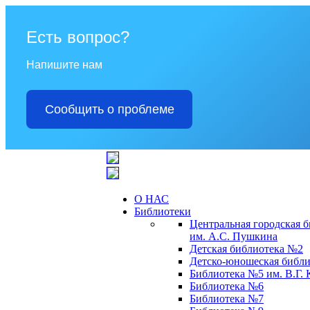
Есть вопрос?
Напишите нам
Сообщить о проблеме
О НАС
Библиотеки
Центральная городская 
им. А.С. Пушкина
Детская библиотека №2
Детско-юношеская библи
Библиотека №5 им. В.Г.
Библиотека №6
Библиотека №7