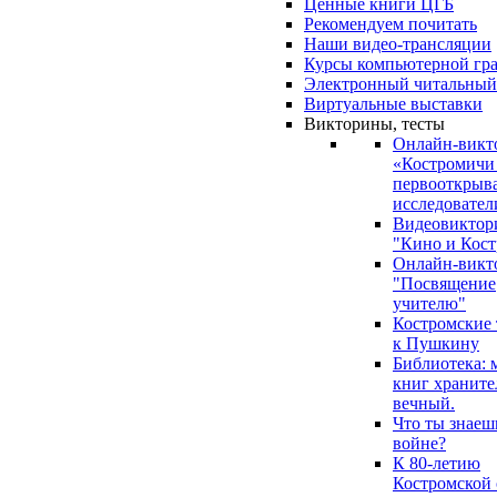
Ценные книги ЦГБ
Рекомендуем почитать
Наши видео-трансляции
Курсы компьютерной гр
Электронный читальный
Виртуальные выставки
Викторины, тесты
Онлайн-викт
«Костромичи
первооткрыва
исследовател
Видеовиктор
"Кино и Кост
Онлайн-викт
"Посвящение
учителю"
Костромские
к Пушкину
Библиотека: 
книг храните
вечный.
Что ты знаеш
войне?
К 80-летию
Костромской 