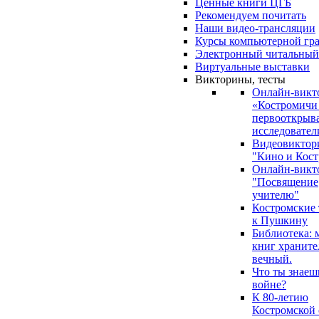
Ценные книги ЦГБ
Рекомендуем почитать
Наши видео-трансляции
Курсы компьютерной гр
Электронный читальный
Виртуальные выставки
Викторины, тесты
Онлайн-викт
«Костромичи
первооткрыва
исследовател
Видеовиктор
"Кино и Кост
Онлайн-викт
"Посвящение
учителю"
Костромские
к Пушкину
Библиотека: 
книг храните
вечный.
Что ты знаеш
войне?
К 80-летию
Костромской 