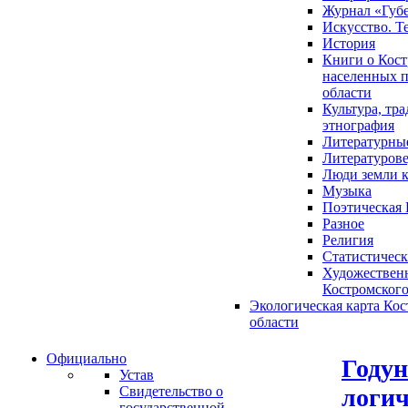
Журнал «Губ
Искусство. Т
История
Книги о Кост
населенных п
области
Культура, тр
этнография
Литературны
Литературов
Люди земли 
Музыка
Поэтическая 
Разное
Религия
Статистическ
Художественн
Костромского
Экологическая карта Ко
области
Официально
Годун
Устав
логич
Свидетельство о
государственной