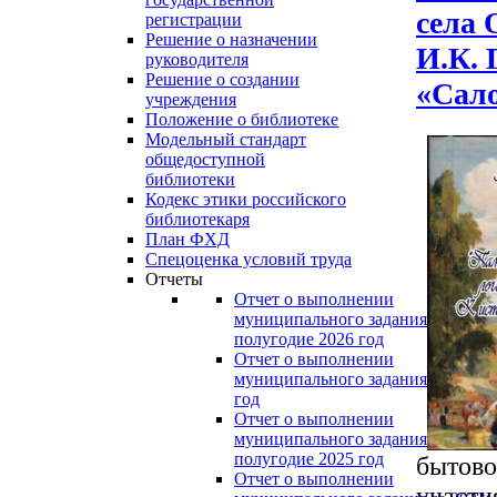
села 
регистрации
Решение о назначении
И.К. 
руководителя
Решение о создании
«Сало
учреждения
Положение о библиотеке
Модельный стандарт
общедоступной
библиотеки
Кодекс этики российского
библиотекаря
План ФХД
Спецоценка условий труда
Отчеты
Отчет о выполнении
муниципального задания за перво
полугодие 2026 год
Отчет о выполнении
муниципального задания за 2025
год
Отчет о выполнении
муниципального задания за перво
полугодие 2025 год
бытово
Отчет о выполнении
участи