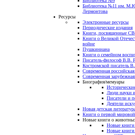
Библиотека №9
Библиотека №11 им. М.
Лермонтова
Ресурсы
Электронные ресурсы
Периодические издания
Книги, посвященные С
Книги о Великой Отечес
войне
Пушкиниана
Книги о семейном восп
Писатель-философ В.В. 
Костромской писатель В.
Современная российская
Современная зарубежная
Биография/мемуары
Исторические
Люди науки 
Писатели и п
Деятели иску
Новая детская литератур
Книги о первой мировой
Новые книги о животны
Новые книги
Новые книги 