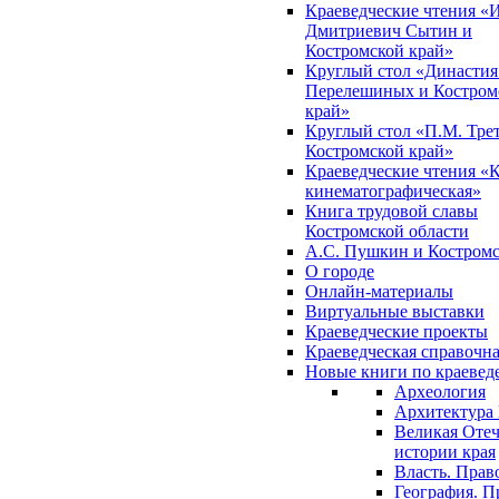
Краеведческие чтения «
Дмитриевич Сытин и
Костромской край»
Круглый стол «Династия
Перелешиных и Костром
край»
Круглый стол «П.М. Трет
Костромской край»
Краеведческие чтения «
кинематографическая»
Книга трудовой славы
Костромской области
А.С. Пушкин и Костромс
О городе
Онлайн-материалы
Виртуальные выставки
Краеведческие проекты
Краеведческая справочн
Новые книги по краеве
Археология
Архитектура 
Великая Отеч
истории края
Власть. Прав
География. П