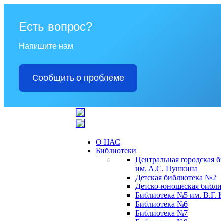
Есть вопрос?
Напишите нам
Сообщить о проблеме
О НАС
Библиотеки
Центральная городская 
им. А.С. Пушкина
Детская библиотека №2
Детско-юношеская библи
Библиотека №5 им. В.Г.
Библиотека №6
Библиотека №7