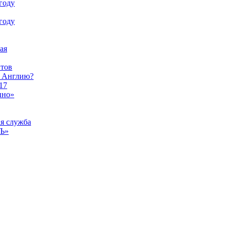
году
году
ая
тов
ы Англию?
17
ино»
ая служба
тЪ»