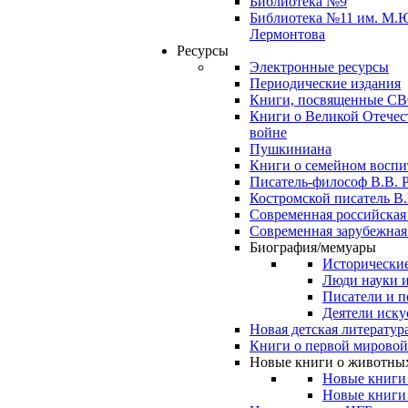
Библиотека №9
Библиотека №11 им. М.
Лермонтова
Ресурсы
Электронные ресурсы
Периодические издания
Книги, посвященные С
Книги о Великой Отечес
войне
Пушкиниана
Книги о семейном восп
Писатель-философ В.В. 
Костромской писатель В.
Современная российская
Современная зарубежная
Биография/мемуары
Исторические
Люди науки 
Писатели и п
Деятели иску
Новая детская литератур
Книги о первой мировой
Новые книги о животны
Новые книги
Новые книги 