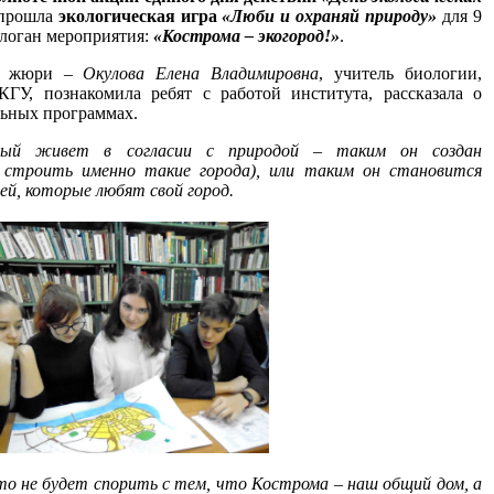
прошла
экологическая игра
«Люби и охраняй природу»
для 9
Слоган мероприятия:
«Кострома – экогород!»
.
ен жюри –
Окулова Елена Владимировна
, учитель биологии,
У, познакомила ребят с работой института, рассказала о
льных программах.
орый живет в согласии с природой – таким он создан
м строить именно такие города), или таким он становится
й, которые любят свой город.
икто не будет спорить с тем, что Кострома – наш общий дом, а