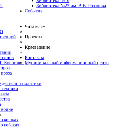
Библиотека №19
Ю.
Библиотека №23 им. В.В. Розанова
События
Читателям
ВО
твенной
Проекты
Краеведение
итании
Розанов
Контакты
Г. Корнилов
Муниципальный информационный центр
 проза
 проза
 деятели и политики
и техники
оэты
сства
а
 войне
х
 о кошках
о собаках