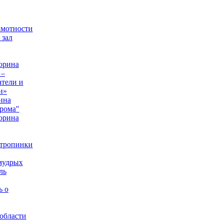
амотности
 зал
орина
 –
тели и
и»
ина
рома"
орина
 тропинки
мудрых
ль
ь о
области