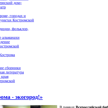
ернский дом»
еатр
роме, городах и
унктах Костромской
адиции, фольклор,
е альманахи
едение
костромской
Кострома
ие сборники
ая литература
 края
стромской
ома - экогород!»
В рамках
Всероссийской биб