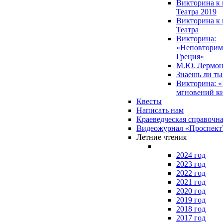
Викторина к 
Театра 2019
Викторина к 
Театра
Викторина:
«Неповторим
Греция»
М.Ю. Лермон
Знаешь ли т
Викторина: «
мгновений к
Квесты
Написать нам
Краеведческая справочн
Видеожурнал «Проспек
Летние чтения
2024 год
2023 год
2022 год
2021 год
2020 год
2019 год
2018 год
2017 год