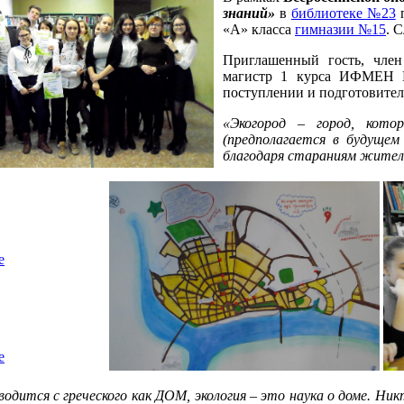
знаний»
в
библиотеке №23
«А» класса
гимназии №15
. 
Приглашенный гость, чл
магистр 1 курса ИФМЕН КГ
поступлении и подготовите
«Экогород – город, кот
(предполагается в будуще
благодаря стараниям жителе
е
е
еводится с греческого как ДОМ, экология – это наука о доме. Н