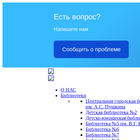
Есть вопрос?
Напишите нам
Сообщить о проблеме
О НАС
Библиотеки
Центральная городская 
им. А.С. Пушкина
Детская библиотека №2
Детско-юношеская библи
Библиотека №5 им. В.Г.
Библиотека №6
Библиотека №7