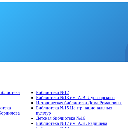
библиотека
Библиотека №12
Библиотека №13 им. А.В. Луначарского
Историческая библиотека Дома Романовых
отека
Библиотека №15 Центр национальных
 Корнилова
культур
Детская библиотека №16
Библиотека №17 им. А.Н. Радищева