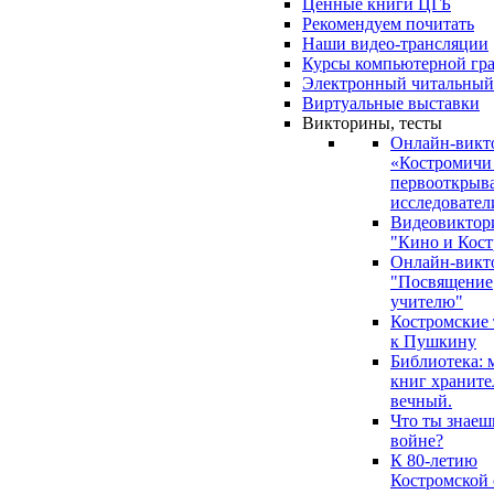
Ценные книги ЦГБ
Рекомендуем почитать
Наши видео-трансляции
Курсы компьютерной гр
Электронный читальный
Виртуальные выставки
Викторины, тесты
Онлайн-викт
«Костромичи
первооткрыва
исследовател
Видеовиктор
"Кино и Кост
Онлайн-викт
"Посвящение
учителю"
Костромские
к Пушкину
Библиотека: 
книг храните
вечный.
Что ты знаеш
войне?
К 80-летию
Костромской 