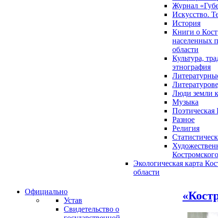
Журнал «Губ
Искусство. Т
История
Книги о Кост
населенных п
области
Культура, тр
этнография
Литературны
Литературов
Люди земли 
Музыка
Поэтическая 
Разное
Религия
Статистическ
Художественн
Костромского
Экологическая карта Ко
области
Официально
«Костр
Устав
Свидетельство о
государственной