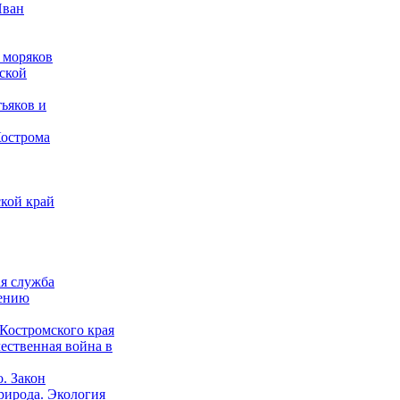
Иван
 моряков
ской
ьяков и
Кострома
кой край
ая служба
дению
Костромского края
ественная война в
о. Закон
рирода. Экология