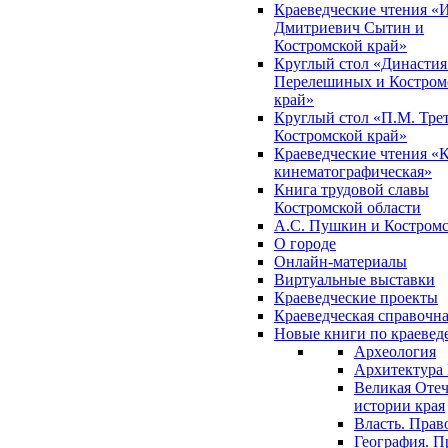
Краеведческие чтения «
Дмитриевич Сытин и
Костромской край»
Круглый стол «Династия
Перелешиных и Костром
край»
Круглый стол «П.М. Трет
Костромской край»
Краеведческие чтения «
кинематографическая»
Книга трудовой славы
Костромской области
А.С. Пушкин и Костромс
О городе
Онлайн-материалы
Виртуальные выставки
Краеведческие проекты
Краеведческая справочн
Новые книги по краеве
Археология
Архитектура 
Великая Отеч
истории края
Власть. Прав
География. П