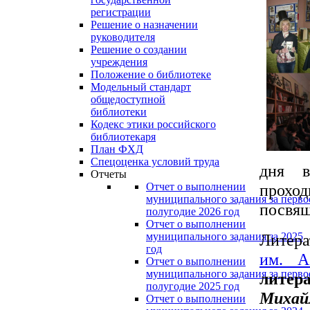
регистрации
Решение о назначении
руководителя
Решение о создании
учреждения
Положение о библиотеке
Модельный стандарт
общедоступной
библиотеки
Кодекс этики российского
библиотекаря
План ФХД
Спецоценка условий труда
дня в
Отчеты
прох
Отчет о выполнении
муниципального задания за перво
посвящ
полугодие 2026 год
Отчет о выполнении
Литера
муниципального задания за 2025
год
им. А
Отчет о выполнении
муниципального задания за перво
лите
полугодие 2025 год
Михай
Отчет о выполнении