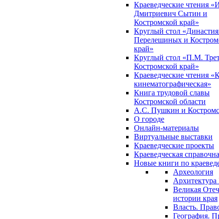
Краеведческие чтения «
Дмитриевич Сытин и
Костромской край»
Круглый стол «Династия
Перелешиных и Костром
край»
Круглый стол «П.М. Трет
Костромской край»
Краеведческие чтения «
кинематографическая»
Книга трудовой славы
Костромской области
А.С. Пушкин и Костромс
О городе
Онлайн-материалы
Виртуальные выставки
Краеведческие проекты
Краеведческая справочн
Новые книги по краеве
Археология
Архитектура 
Великая Отеч
истории края
Власть. Прав
География. П