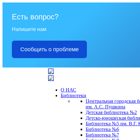
Есть вопрос?
Напишите нам
Сообщить о проблеме
О НАС
Библиотеки
Центральная городская 
им. А.С. Пушкина
Детская библиотека №2
Детско-юношеская библи
Библиотека №5 им. В.Г.
Библиотека №6
Библиотека №7