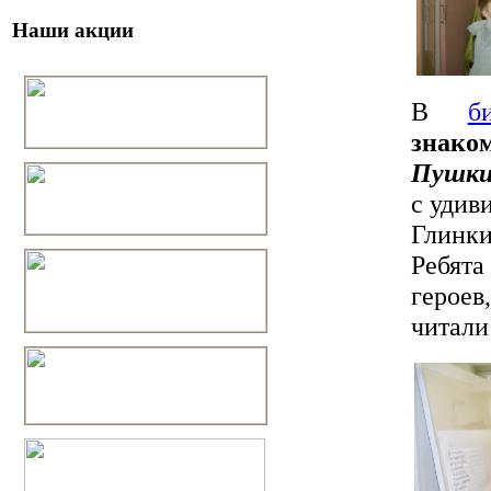
Наши акции
В
б
знако
Пушки
с удив
Глинк
Ребята
герое
читали