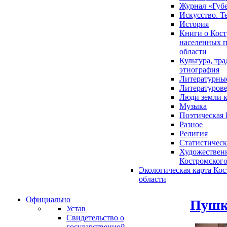
Журнал «Губ
Искусство. Т
История
Книги о Кост
населенных п
области
Культура, тр
этнография
Литературны
Литературов
Люди земли 
Музыка
Поэтическая 
Разное
Религия
Статистическ
Художественн
Костромского
Экологическая карта Ко
области
Официально
Пушк
Устав
Свидетельство о
государственной