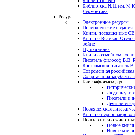
Библиотека №9
Библиотека №11 им. М.
Лермонтова
Ресурсы
Электронные ресурсы
Периодические издания
Книги, посвященные С
Книги о Великой Отечес
войне
Пушкиниана
Книги о семейном восп
Писатель-философ В.В. 
Костромской писатель В.
Современная российская
Современная зарубежная
Биография/мемуары
Исторические
Люди науки 
Писатели и п
Деятели иску
Новая детская литератур
Книги о первой мировой
Новые книги о животны
Новые книги
Новые книги 