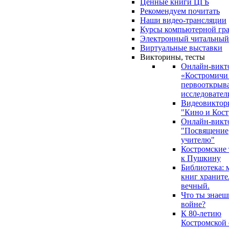
Ценные книги ЦГБ
Рекомендуем почитать
Наши видео-трансляции
Курсы компьютерной гр
Электронный читальный
Виртуальные выставки
Викторины, тесты
Онлайн-викт
«Костромичи
первооткрыва
исследовател
Видеовиктор
"Кино и Кост
Онлайн-викт
"Посвящение
учителю"
Костромские
к Пушкину
Библиотека: 
книг храните
вечный.
Что ты знаеш
войне?
К 80-летию
Костромской 