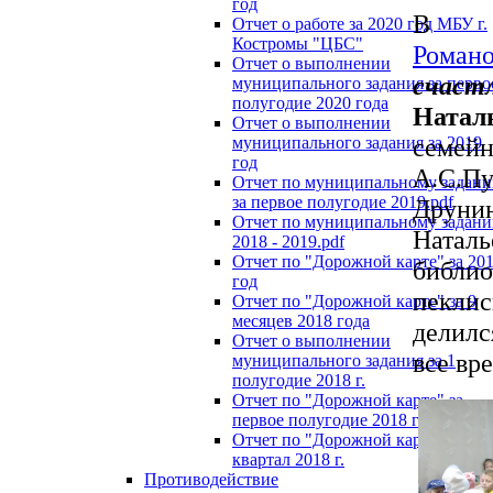
год
Отчет о работе за 2020 год МБУ г.
Костромы "ЦБС"
Роман
Отчет о выполнении
счаст
муниципального задания за перво
полугодие 2020 года
Натал
Отчет о выполнении
семей
муниципального задания за 2019
год
А.С.П
Отчет по муниципальному задан
за первое полугодие 2019.pdf
Друнин
Отчет по муниципальному задан
Натал
2018 - 2019.pdf
Отчет по "Дорожной карте" за 20
библи
год
пекли
Отчет по "Дорожной карте" за 9
месяцев 2018 года
делилс
Отчет о выполнении
все вр
муниципального задания за 1
полугодие 2018 г.
Отчет по "Дорожной карте" за
первое полугодие 2018 года
Отчет по "Дорожной карте" за 1
квартал 2018 г.
Противодействие