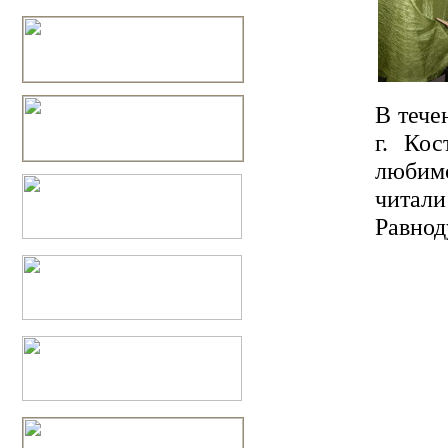
В тече
г. Ко
любим
читали
Равнод