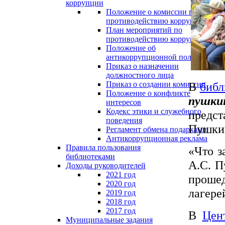
коррупции
Положение о комиссии по
противодействию коррупции
План мероприятий по
противодействию коррупции
Положение об
антикоррупционной политике
Приказ о назначении
должностного лица
В
библ
Приказ о создании комиссии
Положение о конфликте
пушки
интересов
Кодекс этики и служебного
предст
поведения
Пушки
Регламент обмена подарками
Антикоррупционная реклама
Правила пользования
«Что з
библиотеками
А.С. П
Доходы руководителей
2021 год
проше
2020 год
лагере
2019 год
2018 год
2017 год
В
Цен
Муниципальные задания