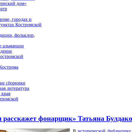
ернский дом»
еатр
роме, городах и
унктах Костромской
адиции, фольклор,
е альманахи
едение
костромской
Кострома
ие сборники
ая литература
 края
стромской
м расскажет фонарщик» Татьяна Булдак
В
исторической библиотек