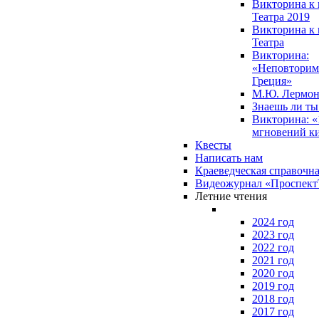
Викторина к 
Театра 2019
Викторина к 
Театра
Викторина:
«Неповторим
Греция»
М.Ю. Лермон
Знаешь ли т
Викторина: «
мгновений к
Квесты
Написать нам
Краеведческая справочн
Видеожурнал «Проспек
Летние чтения
2024 год
2023 год
2022 год
2021 год
2020 год
2019 год
2018 год
2017 год