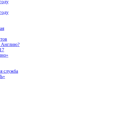
году
году
ая
тов
ы Англию?
17
ино»
ая служба
тЪ»