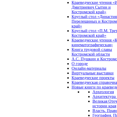
Краеведческие чтения «
Дмитриевич Сытин и
Костромской край»
Круглый стол «Династия
Перелешиных и Костром
край»
Круглый стол «П.М. Трет
Костромской край»
Краеведческие чтения «
кинематографическая»
Книга трудовой славы
Костромской области
А.С. Пушкин и Костромс
О городе
Онлайн-материалы
Виртуальные выставки
Краеведческие проекты
Краеведческая справочн
Новые книги по краеве
Археология
Архитектура 
Великая Отеч
истории края
Власть. Прав
География. П