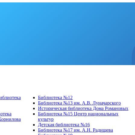
библиотека
Библиотека №12
Библиотека №13 им. А.В. Луначарского
Историческая библиотека Дома Романовых
отека
Библиотека №15 Центр национальных
 Корнилова
культур
Детская библиотека №16
Библиотека №17 им. А.Н. Радищева