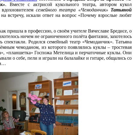
к»
. Вместе с актрисой кукольного театра, автором кукол
, вдохновителем
семейного театра «Чемоданчик»
Татьяной
 на встречу, искали ответ на вопрос «Почему взрослые любят
 как пришла в профессию, о своём учителе Вячеславе Бредисе, о
 захотелось ничем не ограниченного полёта фантазии, захотелось
ть спектакли. Родился семейный театр «Чемоданчик». Татьяна
ёмным чемоданом, из которого появлялись куклы – тростевая
а», «планшетка» Госпожа Метелица и перчаточные куклы. Они
вали о себе, пели и играли на балалайке и гитаре, общались со
ки…