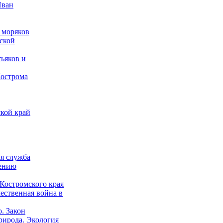
Иван
 моряков
ской
ьяков и
Кострома
кой край
ая служба
дению
Костромского края
ественная война в
о. Закон
рирода. Экология