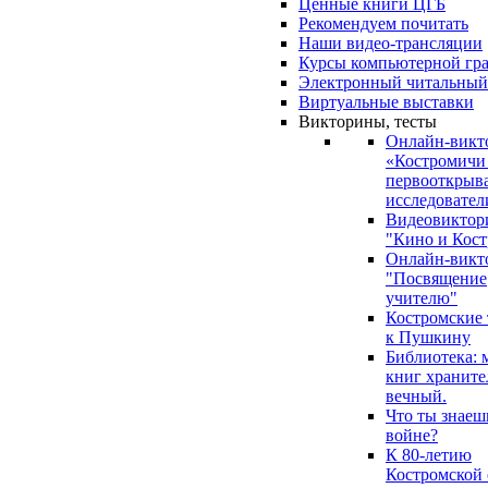
Ценные книги ЦГБ
Рекомендуем почитать
Наши видео-трансляции
Курсы компьютерной гр
Электронный читальный
Виртуальные выставки
Викторины, тесты
Онлайн-викт
«Костромичи
первооткрыва
исследовател
Видеовиктор
"Кино и Кост
Онлайн-викт
"Посвящение
учителю"
Костромские
к Пушкину
Библиотека: 
книг храните
вечный.
Что ты знаеш
войне?
К 80-летию
Костромской 