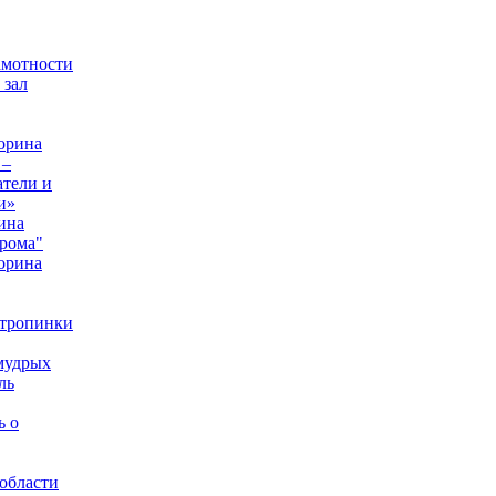
амотности
 зал
орина
 –
тели и
и»
ина
рома"
орина
 тропинки
мудрых
ль
ь о
области