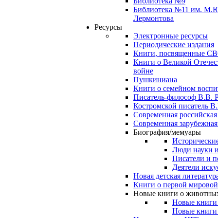
Библиотека №9
Библиотека №11 им. М.
Лермонтова
Ресурсы
Электронные ресурсы
Периодические издания
Книги, посвященные С
Книги о Великой Отечес
войне
Пушкиниана
Книги о семейном восп
Писатель-философ В.В. 
Костромской писатель В.
Современная российская
Современная зарубежная
Биография/мемуары
Исторические
Люди науки 
Писатели и п
Деятели иску
Новая детская литератур
Книги о первой мировой
Новые книги о животны
Новые книги
Новые книги 