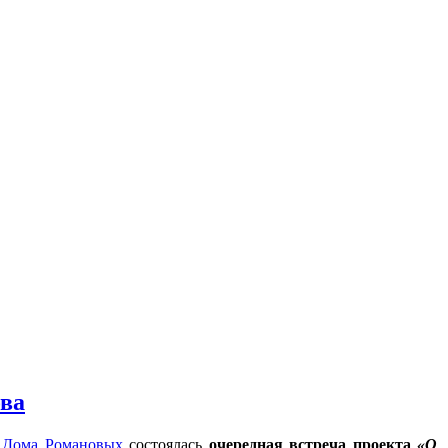
ова
е Дома Романовых
состоялась
очередная встреча проекта
«О