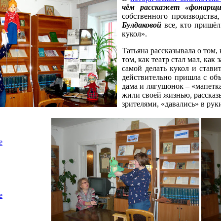
чём расскажет «фонарщи
собственного производства
Булдаковой
все, кто пришёл
кукол».
Татьяна рассказывала о том,
том, как театр стал мал, как
самой делать кукол и стави
действительно пришла с объ
дама и лягушонок – «мапетк
жили своей жизнью, рассказы
зрителями, «давались» в ру
е
е