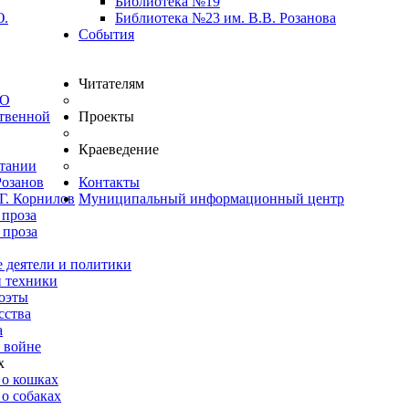
Библиотека №19
Ю.
Библиотека №23 им. В.В. Розанова
События
Читателям
ВО
твенной
Проекты
Краеведение
итании
Розанов
Контакты
Г. Корнилов
Муниципальный информационный центр
 проза
 проза
 деятели и политики
и техники
оэты
сства
а
 войне
х
 о кошках
о собаках