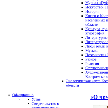
Журнал «Губ
Искусство. Т
История
Книги о Кост
населенных п
области
Культура, тр
этнография
Литературны
Литературов
Люди земли 
Музыка
Поэтическая 
Разное
Религия
Статистическ
Художественн
Костромского
Экологическая карта Ко
области
Официально
«О че
Устав
Свидетельство о
государственной