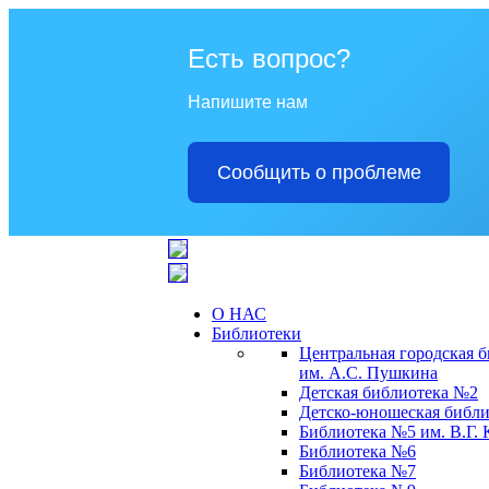
Есть вопрос?
Напишите нам
Сообщить о проблеме
О НАС
Библиотеки
Центральная городская 
им. А.С. Пушкина
Детская библиотека №2
Детско-юношеская библи
Библиотека №5 им. В.Г.
Библиотека №6
Библиотека №7