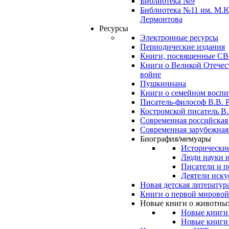
Библиотека №9
Библиотека №11 им. М.
Лермонтова
Ресурсы
Электронные ресурсы
Периодические издания
Книги, посвященные С
Книги о Великой Отечес
войне
Пушкиниана
Книги о семейном восп
Писатель-философ В.В. 
Костромской писатель В.
Современная российская
Современная зарубежная
Биография/мемуары
Исторические
Люди науки 
Писатели и п
Деятели иску
Новая детская литератур
Книги о первой мировой
Новые книги о животны
Новые книги
Новые книги 