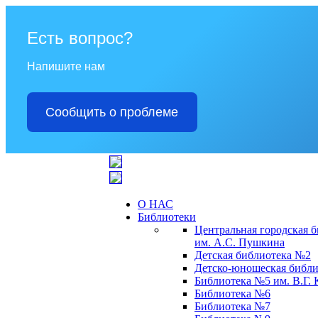
Есть вопрос?
Напишите нам
Сообщить о проблеме
О НАС
Библиотеки
Центральная городская 
им. А.С. Пушкина
Детская библиотека №2
Детско-юношеская библи
Библиотека №5 им. В.Г.
Библиотека №6
Библиотека №7