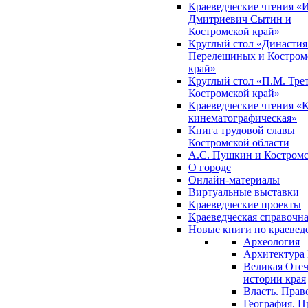
Краеведческие чтения «
Дмитриевич Сытин и
Костромской край»
Круглый стол «Династия
Перелешиных и Костром
край»
Круглый стол «П.М. Трет
Костромской край»
Краеведческие чтения «
кинематографическая»
Книга трудовой славы
Костромской области
А.С. Пушкин и Костромс
О городе
Онлайн-материалы
Виртуальные выставки
Краеведческие проекты
Краеведческая справочн
Новые книги по краеве
Археология
Архитектура 
Великая Отеч
истории края
Власть. Прав
География. П