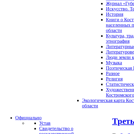
Журнал «Губ
Искусство. Т
История
Книги о Кост
населенных п
области
Культура, тр
этнография
Литературны
Литературов
Люди земли 
Музыка
Поэтическая 
Разное
Религия
Статистическ
Художественн
Костромского
Экологическая карта Ко
области
Официально
Треть
Устав
Свидетельство о
государственной