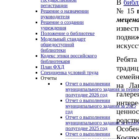
В
библ
регистрации
№ 15
Решение о назначении
руководителя
мецен
Решение о создании
извес
учреждения
Положение о библиотеке
подви
Модельный стандарт
искусс
общедоступной
библиотеки
Кодекс этики российского
Ребят
библиотекаря
тради
План ФХД
Спецоценка условий труда
семейн
Отчеты
на Ла
Отчет о выполнении
муниципального задания за перво
галере
полугодие 2026 год
Отчет о выполнении
интер
муниципального задания за 2025
ценнос
год
Отчет о выполнении
родств
муниципального задания за перво
Особе
полугодие 2025 год
Отчет о выполнении
Костр