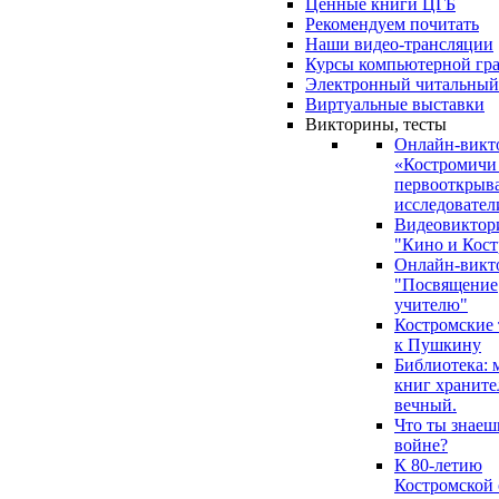
Ценные книги ЦГБ
Рекомендуем почитать
Наши видео-трансляции
Курсы компьютерной гр
Электронный читальный
Виртуальные выставки
Викторины, тесты
Онлайн-викт
«Костромичи
первооткрыва
исследовател
Видеовиктор
"Кино и Кост
Онлайн-викт
"Посвящение
учителю"
Костромские
к Пушкину
Библиотека: 
книг храните
вечный.
Что ты знаеш
войне?
К 80-летию
Костромской 