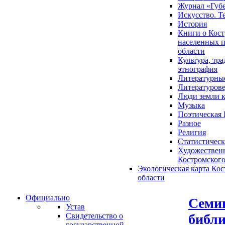
Журнал «Губ
Искусство. Т
История
Книги о Кост
населенных п
области
Культура, тр
этнография
Литературны
Литературов
Люди земли 
Музыка
Поэтическая 
Разное
Религия
Статистическ
Художественн
Костромского
Экологическая карта Ко
области
Официально
Семи
Устав
библи
Свидетельство о
государственной