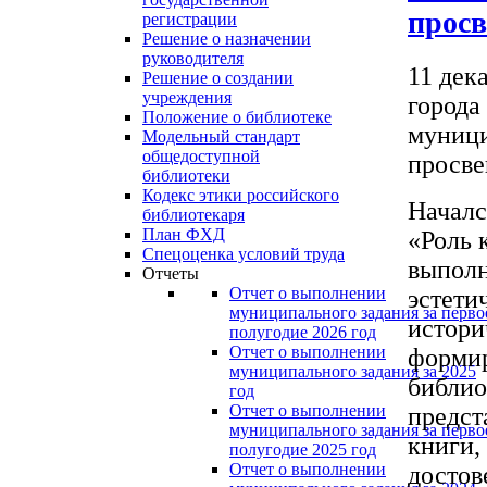
прос
регистрации
Решение о назначении
руководителя
11 дек
Решение о создании
учреждения
города
Положение о библиотеке
муници
Модельный стандарт
общедоступной
просве
библиотеки
Кодекс этики российского
Началс
библиотекаря
План ФХД
«Роль 
Спецоценка условий труда
выполн
Отчеты
Отчет о выполнении
эстети
муниципального задания за перво
истори
полугодие 2026 год
Отчет о выполнении
формир
муниципального задания за 2025
библио
год
Отчет о выполнении
предст
муниципального задания за перво
книги,
полугодие 2025 год
Отчет о выполнении
достов