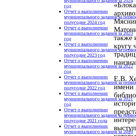
муниципального задания за 2024
«Блока
год
Отчет о выполнении
архиво
муниципального задания за перво
Мясник
полугодие 2024 год
Отчет о выполнении
Матони
муниципального задания за 2023
также 
год
Отчет о выполнении
кругу 
муниципального задания за перво
традиц
полугодие 2023 год
Отчет о выполнении
наизна
муниципального задания за 2022
год
Отчет о выполнении
Е.В. Х
муниципального задания за перво
имени 
полугодие 2022 год
Отчет о выполнении
библио
муниципального задания за 2021
истори
год
Отчет о выполнении
предст
муниципального задания за перво
интере
полугодие 2021 года
Отчет о выполнении
выступ
муниципального задания за 2020
которы