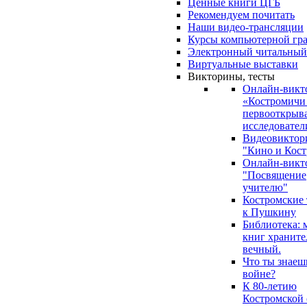
Ценные книги ЦГБ
Рекомендуем почитать
Наши видео-трансляции
Курсы компьютерной гр
Электронный читальный
Виртуальные выставки
Викторины, тесты
Онлайн-викт
«Костромичи
первооткрыва
исследовател
Видеовиктор
"Кино и Кост
Онлайн-викт
"Посвящение
учителю"
Костромские
к Пушкину
Библиотека: 
книг храните
вечный.
Что ты знаеш
войне?
К 80-летию
Костромской 