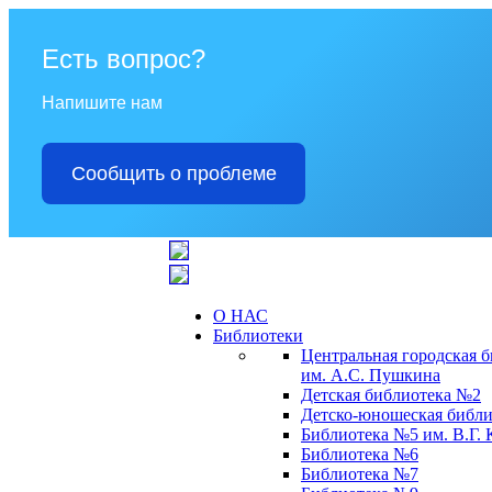
Есть вопрос?
Напишите нам
Сообщить о проблеме
О НАС
Библиотеки
Центральная городская 
им. А.С. Пушкина
Детская библиотека №2
Детско-юношеская библи
Библиотека №5 им. В.Г.
Библиотека №6
Библиотека №7