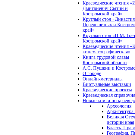
Краеведческие чтения «
Дмитриевич Сытин и
Костромской край»
Круглый стол «Династия
Перелешиных и Костром
край»
Круглый стол «П.М. Трет
Костромской край»
Краеведческие чтения «
кинематографическая»
Книга трудовой славы
Костромской области
А.С. Пушкин и Костромс
О городе
Онлайн-материалы
Виртуальные выставки
Краеведческие проекты
Краеведческая справочн
Новые книги по краеве
Археология
Архитектура 
Великая Отеч
истории края
Власть. Прав
География. П