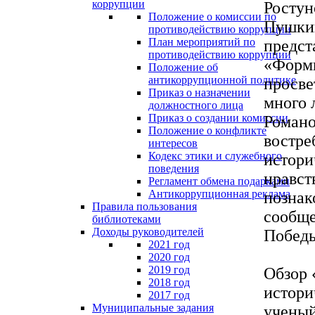
коррупции
Ростун
Положение о комиссии по
Пушкин
противодействию коррупции
План мероприятий по
предст
противодействию коррупции
«Форми
Положение об
антикоррупционной политике
просве
Приказ о назначении
много 
должностного лица
Приказ о создании комиссии
Романо
Положение о конфликте
востре
интересов
Кодекс этики и служебного
истори
поведения
нравст
Регламент обмена подарками
Антикоррупционная реклама
познак
Правила пользования
сообще
библиотеками
Доходы руководителей
Победы
2021 год
2020 год
2019 год
Обзор 
2018 год
истори
2017 год
Муниципальные задания
ученый