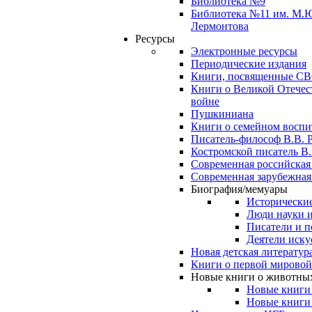
Библиотека №9
Библиотека №11 им. М.
Лермонтова
Ресурсы
Электронные ресурсы
Периодические издания
Книги, посвященные С
Книги о Великой Отечес
войне
Пушкиниана
Книги о семейном восп
Писатель-философ В.В. 
Костромской писатель В.
Современная российская
Современная зарубежная
Биография/мемуары
Исторические
Люди науки 
Писатели и п
Деятели иску
Новая детская литератур
Книги о первой мировой
Новые книги о животны
Новые книги
Новые книги 