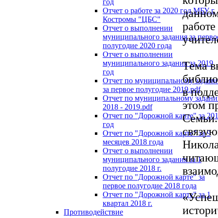
год
Отчет о работе за 2020 год МБУ г.
данном
Костромы "ЦБС"
работе
Отчет о выполнении
муниципального задания за перво
учител
полугодие 2020 года
Отчет о выполнении
муниципального задания за 2019
Тема в
год
библио
Отчет по муниципальному задан
за первое полугодие 2019.pdf
в подд
Отчет по муниципальному задан
этом п
2018 - 2019.pdf
Отчет по "Дорожной карте" за 20
Семьи.
год
связую
Отчет по "Дорожной карте" за 9
месяцев 2018 года
Никола
Отчет о выполнении
читающ
муниципального задания за 1
полугодие 2018 г.
взаимо
Отчет по "Дорожной карте" за
первое полугодие 2018 года
Отчет по "Дорожной карте" за 1
«Успеш
квартал 2018 г.
истори
Противодействие