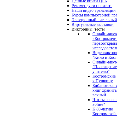
Ценные книги ЦГБ
Рекомендуем почитать
Наши видео-трансляции
Курсы компьютерной гр
Электронный читальный
Виртуальные выставки
Викторины, тесты
Онлайн-викт
«Костромичи
первооткрыва
исследовател
Видеовиктор
"Кино и Кост
Онлайн-викт
"Посвящение
учителю"
Костромские
к Пушкину
Библиотека: 
книг храните
вечный.
Что ты знаеш
войне?
К 80-летию
Костромской 