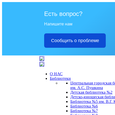
Есть вопрос?
Напишите нам
Сообщить о проблеме
О НАС
Библиотеки
Центральная городская 
им. А.С. Пушкина
Детская библиотека №2
Детско-юношеская библи
Библиотека №5 им. В.Г.
Библиотека №6
Библиотека №7