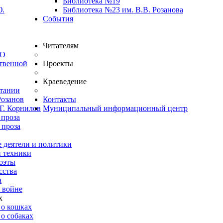
Библиотека №19
Ю.
Библиотека №23 им. В.В. Розанова
События
Читателям
ВО
твенной
Проекты
Краеведение
итании
Розанов
Контакты
Г. Корнилов
Муниципальный информационный центр
 проза
 проза
 деятели и политики
и техники
оэты
сства
а
 войне
х
 о кошках
о собаках