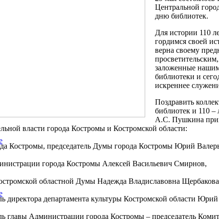
Центральной горо
дню библиотек.
Для истории 110 ле
гордимся своей ис
верна своему пред
просветительским,
заложенные нашим
библиотеки и сего
искреннее служени
Поздравить колле
библиотек и 110 –
А.С. Пушкина при
ельной власти города Костромы и Костромской области:
е
ода Костромы, председатель Думы города Костромы Юрий Валер
инистрации города Костромы Алексей Васильевич Смирнов,
остромской областной Думы Надежда Владиславовна Щербакова
е
ль директора департамента культуры Костромской области Юрий
ль главы Администрации города Костромы – председатель Комите