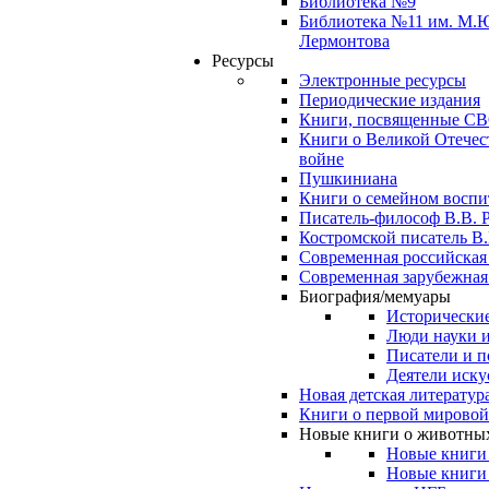
Библиотека №9
Библиотека №11 им. М.
Лермонтова
Ресурсы
Электронные ресурсы
Периодические издания
Книги, посвященные С
Книги о Великой Отечес
войне
Пушкиниана
Книги о семейном восп
Писатель-философ В.В. 
Костромской писатель В.
Современная российская
Современная зарубежная
Биография/мемуары
Исторические
Люди науки 
Писатели и п
Деятели иску
Новая детская литератур
Книги о первой мировой
Новые книги о животны
Новые книги
Новые книги 