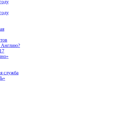
году
году
ая
тов
ы Англию?
17
ино»
ая служба
тЪ»