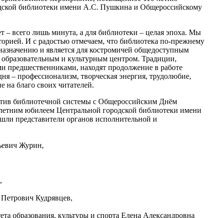
дской библиотеки имени А.С. Пушкина и Общероссийскому
т – всего лишь минута, а для библиотеки – целая эпоха. Мы
торией. И с радостью отмечаем, что библиотека по-прежнему
назначению и является для костромичей общедоступным
 образовательным и культурным центром. Традиции,
и предшественниками, находят продолжение в работе
дня – профессионализм, творческая энергия, трудолюбие,
е на благо своих читателей.
ктив библиотечной системы с Общероссийским Днём
 летним юбилеем Центральной городской библиотеки имени
шли представители органов исполнительной и
ьевич Журин,
,
 Петрович Кудрявцев,
та образования, культуры и спорта Елена Александровна