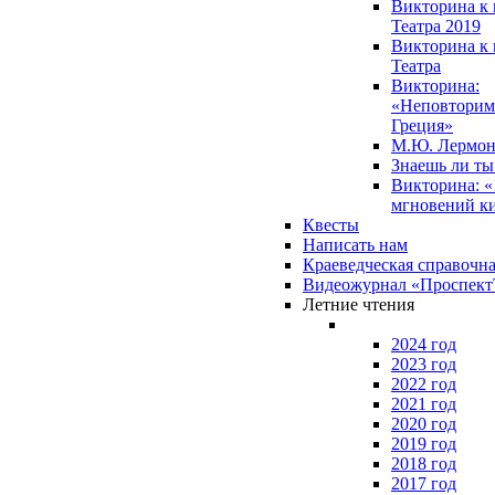
Викторина к 
Театра 2019
Викторина к 
Театра
Викторина:
«Неповторим
Греция»
М.Ю. Лермон
Знаешь ли т
Викторина: «
мгновений к
Квесты
Написать нам
Краеведческая справочн
Видеожурнал «Проспек
Летние чтения
2024 год
2023 год
2022 год
2021 год
2020 год
2019 год
2018 год
2017 год