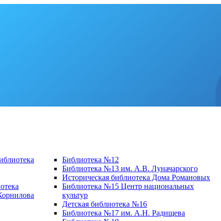
библиотека
Библиотека №12
Библиотека №13 им. А.В. Луначарского
Историческая библиотека Дома Романовых
отека
Библиотека №15 Центр национальных
 Корнилова
культур
Детская библиотека №16
Библиотека №17 им. А.Н. Радищева