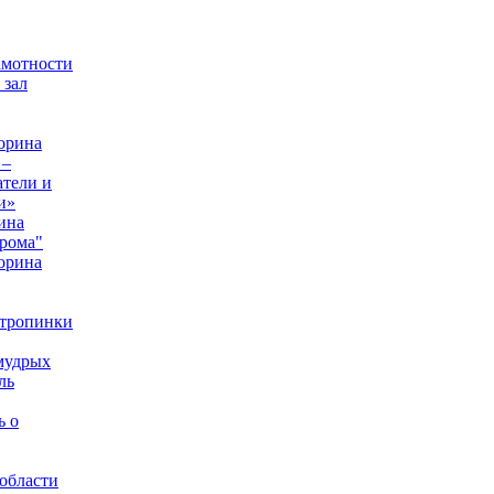
амотности
 зал
орина
 –
тели и
и»
ина
рома"
орина
 тропинки
мудрых
ль
ь о
области