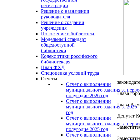
регистрации
Решение о назначении
руководителя
Решение о создании
учреждения
Положение о библиотеке
Модельный стандарт
общедоступной
библиотеки
Кодекс этики российского
библиотекаря
План ФХД
Спецоценка условий труда
Отчеты
законодат
Отчет о выполнении
муниципального задания за перво
Глава гор
полугодие 2026 год
Отчет о выполнении
Глава Адм
муниципального задания за 2025
год
Депутат К
Отчет о выполнении
муниципального задания за перво
Заместите
полугодие 2025 год
Отчет о выполнении
Заместите