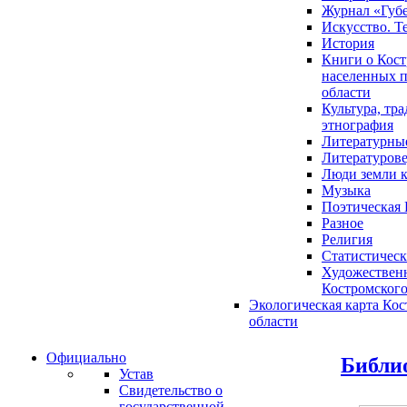
Журнал «Губ
Искусство. Т
История
Книги о Кост
населенных п
области
Культура, тр
этнография
Литературны
Литературов
Люди земли 
Музыка
Поэтическая 
Разное
Религия
Статистическ
Художественн
Костромского
Экологическая карта Ко
области
Официально
Библи
Устав
Свидетельство о
государственной