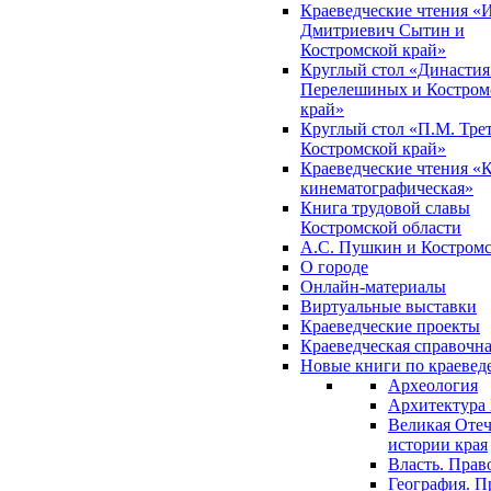
Краеведческие чтения «
Дмитриевич Сытин и
Костромской край»
Круглый стол «Династия
Перелешиных и Костром
край»
Круглый стол «П.М. Трет
Костромской край»
Краеведческие чтения «
кинематографическая»
Книга трудовой славы
Костромской области
А.С. Пушкин и Костромс
О городе
Онлайн-материалы
Виртуальные выставки
Краеведческие проекты
Краеведческая справочн
Новые книги по краеве
Археология
Архитектура 
Великая Отеч
истории края
Власть. Прав
География. П