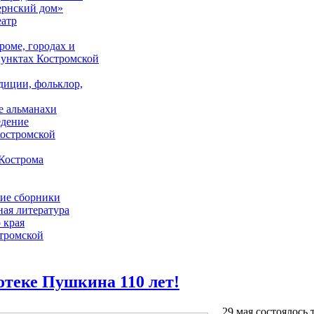
ернский дом»
еатр
роме, городах и
унктах Костромской
адиции, фольклор,
е альманахи
едение
костромской
Кострома
ие сборники
ая литература
 края
стромской
отеке Пушкина 110 лет!
29 мая состоялось