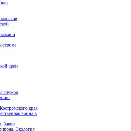
Иван
 моряков
ской
ьяков и
Кострома
кой край
ая служба
дению
Костромского края
ественная война в
о. Закон
рирода. Экология