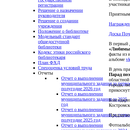
участника
регистрации
Решение о назначении
Приятными
руководителя
Решение о создании
Награжден
учреждения
Положение о библиотеке
Доска Поч
Модельный стандарт
общедоступной
В первый
библиотеки
«Любимый
Кодекс этики российского
факты из 
библиотекаря
альбоме
v
План ФХД
Спецоценка условий труда
В день пр
Отчеты
Парад по
Отчет о выполнении
областной
муниципального задания за перво
города, л
полугодие 2026 год
прикоснут
Отчет о выполнении
муниципального задания за 2025
Благодари
год
Костромск
Отчет о выполнении
муниципального задания за перво
Предлага
полугодие 2025 год
Фотоальб
Отчет о выполнении