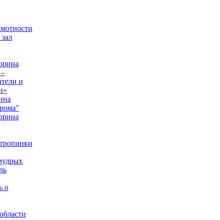
амотности
 зал
орина
 –
тели и
и»
ина
рома"
орина
 тропинки
мудрых
ль
ь о
области