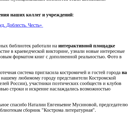
ения наших коллег и учреждений
:
д. Доблесть. Честь»
ных библиотек работали на
интерактивной площадке
астие в краеведческой викторине, узнали новые интересные
 новым форматом книг с дополненной реальностью. Фото в
отечная система пригласила костромичей и гостей города
на
и нашему любимому городу представители Костромской
елей России), участники поэтических сообществ и клубов
овью строки и искренне наслаждались возможностью
ьное спасибо Наталии Евгеньевне Мусиновой, председателю
иблиотекам сборник "Кострома литературная".