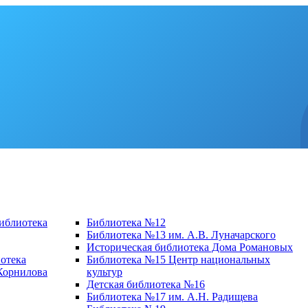
библиотека
Библиотека №12
Библиотека №13 им. А.В. Луначарского
Историческая библиотека Дома Романовых
отека
Библиотека №15 Центр национальных
 Корнилова
культур
Детская библиотека №16
Библиотека №17 им. А.Н. Радищева