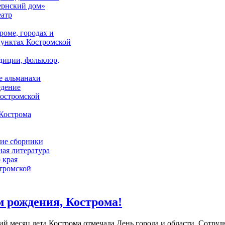
ернский дом»
еатр
роме, городах и
унктах Костромской
адиции, фольклор,
е альманахи
едение
костромской
Кострома
ие сборники
ая литература
 края
стромской
 рождения, Кострома!
ий месяц лета Кострома отмечала День города и области. Сотр