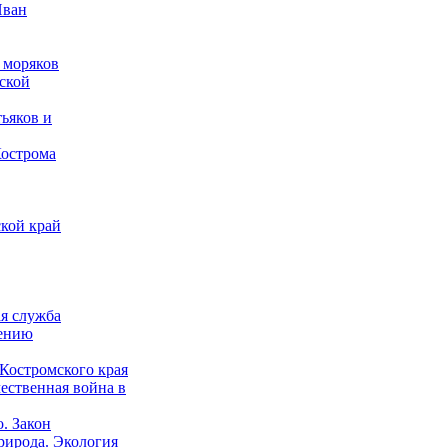
Иван
 моряков
ской
ьяков и
Кострома
кой край
ая служба
дению
Костромского края
ественная война в
о. Закон
рирода. Экология