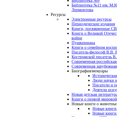
Библиотека №9
Библиотека №11 им. М.
Лермонтова
Ресурсы
Электронные ресурсы
Периодические издания
Книги, посвященные С
Книги о Великой Отечес
войне
Пушкиниана
Книги о семейном восп
Писатель-философ В.В. 
Костромской писатель В.
Современная российская
Современная зарубежная
Биография/мемуары
Исторические
Люди науки 
Писатели и п
Деятели иску
Новая детская литератур
Книги о первой мировой
Новые книги о животны
Новые книги
Новые книги 