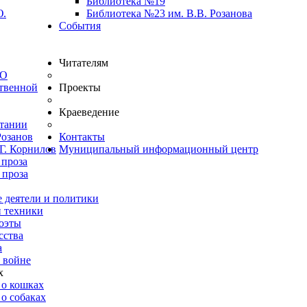
Библиотека №19
Ю.
Библиотека №23 им. В.В. Розанова
События
Читателям
ВО
твенной
Проекты
Краеведение
итании
Розанов
Контакты
Г. Корнилов
Муниципальный информационный центр
 проза
 проза
 деятели и политики
и техники
оэты
сства
а
 войне
х
 о кошках
о собаках