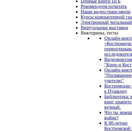
Ценные книги ЦГБ
Рекомендуем почитать
Наши видео-трансляции
Курсы компьютерной гр
Электронный читальный
Виртуальные выставки
Викторины, тесты
Онлайн-викт
«Костромичи
первооткрыва
исследовател
Видеовиктор
"Кино и Кост
Онлайн-викт
"Посвящение
учителю"
Костромские
к Пушкину
Библиотека: 
книг храните
вечный.
Что ты знаеш
войне?
К 80-летию
Костромской 