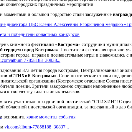
ми общегородских праздничных мероприятий.
 моментами и большой гордостью стали заслуженные
награжд
ие директора ЦБС Елены Алексеевны Егорычевой медалью «Тру
ета и победители областных конкурсов
 день книжного
фестиваля «Кострома
» сотрудники муниципаль
 сердцем город Кострома»
. Посетители фестиваля приняли уч
истории города, играли в познавательные игры и знакомились с
k.com/album-77858188_30838...
азднования 873-летия города Костромы, Централизованная библи
этов «СТИХиЯ Костромы»
. Свои поэтические строки подарил
 писательской организации (Костромское отделение Союза писат
е
юбители поэзии. Зрители заворожено слушали наполненные люб
ься к творчеству талантливых земляков.
м всех участников праздничной поэтической "СТИХИИ"! Отдел
ой областной писательской организации, за переданный в дар б
е
ем вспомнить
яркие моменты события
.
ом
vk.com/album-77858188_30837...