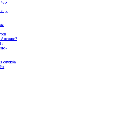
году
году
ая
тов
ы Англию?
17
ино»
ая служба
тЪ»