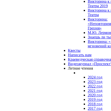
Викторина к 
Театра 2019
Викторина к 
Театра
Викторина:
«Неповторим
Греция»
М.Ю. Лермон
Знаешь ли т
Викторина: «
мгновений к
Квесты
Написать нам
Краеведческая справочн
Видеожурнал «Проспек
Летние чтения
2024 год
2023 год
2022 год
2021 год
2020 год
2019 год
2018 год
2017 год