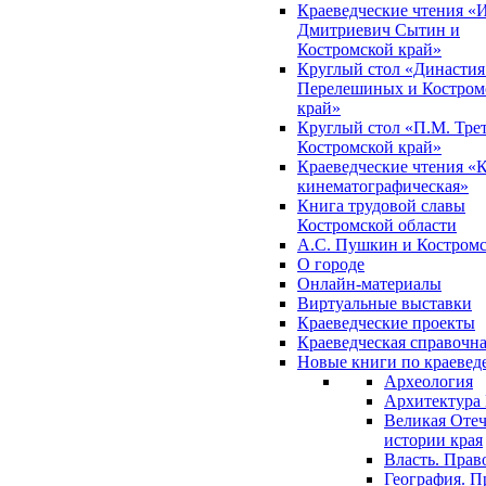
Краеведческие чтения «
Дмитриевич Сытин и
Костромской край»
Круглый стол «Династия
Перелешиных и Костром
край»
Круглый стол «П.М. Трет
Костромской край»
Краеведческие чтения «
кинематографическая»
Книга трудовой славы
Костромской области
А.С. Пушкин и Костромс
О городе
Онлайн-материалы
Виртуальные выставки
Краеведческие проекты
Краеведческая справочн
Новые книги по краеве
Археология
Архитектура 
Великая Отеч
истории края
Власть. Прав
География. П