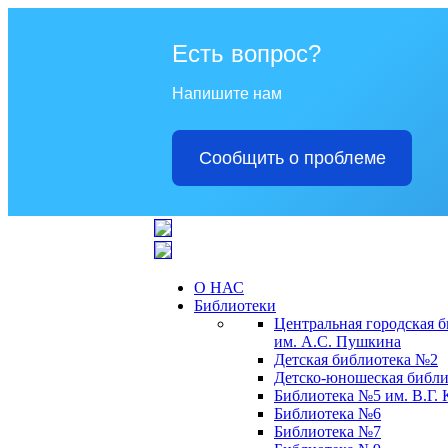
Есть вопрос?
Напишите нам
Сообщить о проблеме
О НАС
Библиотеки
Центральная городская 
им. А.С. Пушкина
Детская библиотека №2
Детско-юношеская библи
Библиотека №5 им. В.Г.
Библиотека №6
Библиотека №7