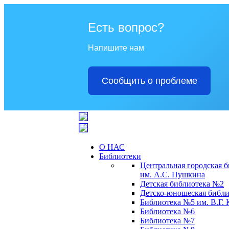
Есть вопрос?
Напишите нам
Сообщить о проблеме
О НАС
Библиотеки
Центральная городская 
им. А.С. Пушкина
Детская библиотека №2
Детско-юношеская библи
Библиотека №5 им. В.Г.
Библиотека №6
Библиотека №7