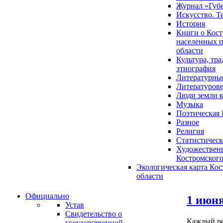
Журнал «Губ
Искусство. Т
История
Книги о Кост
населенных п
области
Культура, тр
этнография
Литературны
Литературов
Люди земли 
Музыка
Поэтическая 
Разное
Религия
Статистическ
Художественн
Костромского
Экологическая карта Ко
области
Официально
1 июня
Устав
Свидетельство о
Каждый реб
государственной