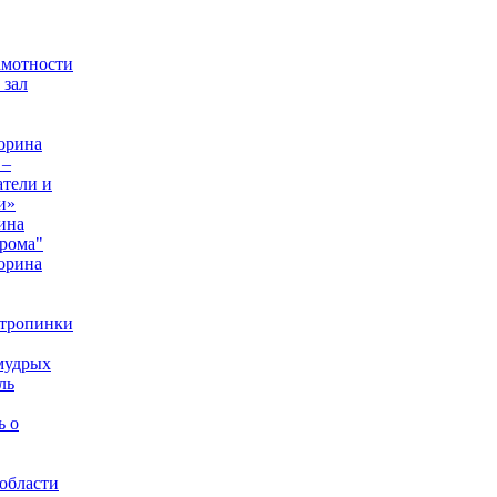
амотности
 зал
орина
 –
тели и
и»
ина
рома"
орина
 тропинки
мудрых
ль
ь о
области