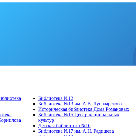
библиотека
Библиотека №12
Библиотека №13 им. А.В. Луначарского
Историческая библиотека Дома Романовых
отека
Библиотека №15 Центр национальных
 Корнилова
культур
Детская библиотека №16
Библиотека №17 им. А.Н. Радищева