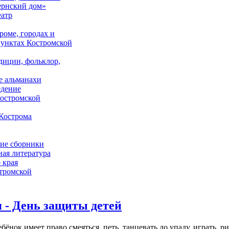
ернский дом»
еатр
роме, городах и
унктах Костромской
адиции, фольклор,
е альманахи
едение
костромской
Кострома
ие сборники
ая литература
 края
стромской
 - День защиты детей
ёнок имеет право смеяться, петь, танцевать до упаду, играть, р