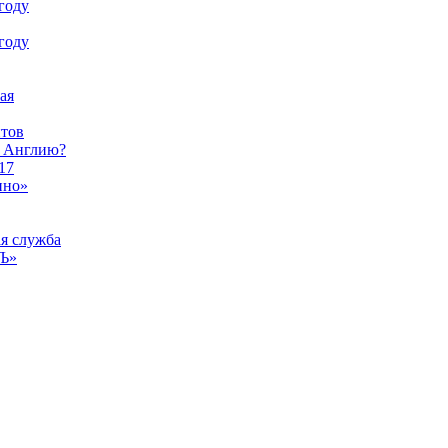
году
году
ая
тов
ы Англию?
17
ино»
ая служба
тЪ»