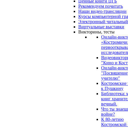
Ценные книги ЦГБ
Рекомендуем почитать
Наши видео-трансляции
Курсы компьютерной гр
Электронный читальный
Виртуальные выставки
Викторины, тесты
Онлайн-викт
«Костромичи
первооткрыва
исследовател
Видеовиктор
"Кино и Кост
Онлайн-викт
"Посвящение
учителю"
Костромские
к Пушкину
Библиотека: 
книг храните
вечный.
Что ты знаеш
войне?
К 80-летию
Костромской 