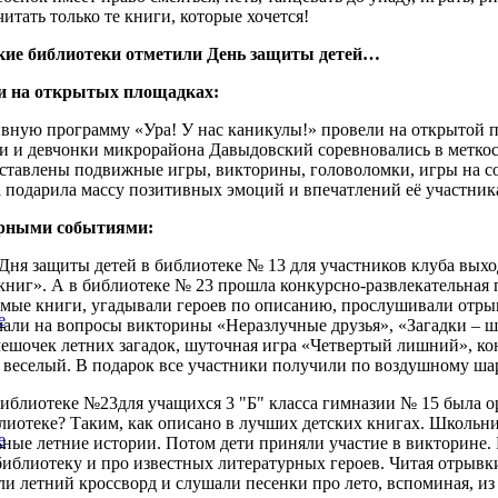
читать только те книги, которые хочется!
кие библиотеки отметили День защиты детей…
 и на открытых площадках:
вную программу «Ура! У нас каникулы!» провели на открытой 
 и девчонки микрорайона Давыдовский соревновались в меткости
ставлены подвижные игры, викторины, головоломки, игры на с
 подарила массу позитивных эмоций и впечатлений её участник
рными событиями:
Дня защиты детей в библиотеке № 13 для участников клуба выхо
ниг». А в библиотеке № 23 прошла конкурсно-развлекательная 
мые книги, угадывали героев по описанию, прослушивали отрыв
е
чали на вопросы викторины «Неразлучные друзья», «Загадки – 
мешочек летних загадок, шуточная игра «Четвертый лишний», к
 веселый. В подарок все участники получили по воздушному ша
библиотеке №23для учащихся 3 "Б" класса гимназии № 15 была 
блиотеке? Таким, как описано в лучших детских книгах. Школьн
е
ьные летние истории. Потом дети приняли участие в викторине. 
 библиотеку и про известных литературных героев. Читая отрывк
ли летний кроссворд и слушали песенки про лето, вспоминая, из