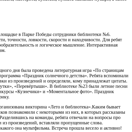
площадке в Парке Победы сотрудники библиотеки №6.
, точности, ловкости, скорости и находчивости. Для ребят
ообразительность и логическое мышление. Интерактивная
ам.
дного дня была проведена литературная игра «По страницам
программа «Праздник солнечного детства». Ребята вспоминали
ки из произведений и определяли, кому принадлежат цитаты.
шутки», «Перевёртыши». В библиотеке №23 были летние песни
онкурсы «Кузнечики» и «Моментальное фото». Праздник
рику.
организована викторина «Лето и библиотека».Каким бывает
иков познакомили с некоторыми из них, в которых рассказаны
Разделившись на команды, ребята отвечали на вопросы про
и из произведений, вставляли пропущенные слова.
 какого она мультфильма. Встреча прошла весело и активно!