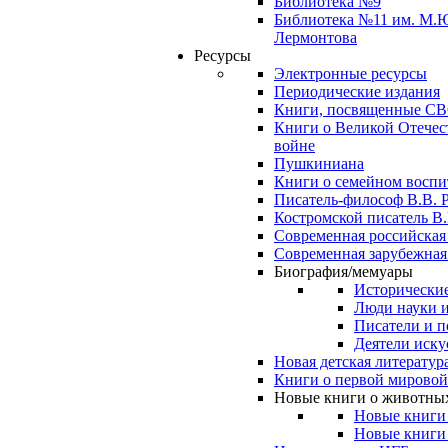
Библиотека №9
Библиотека №11 им. М.
Лермонтова
Ресурсы
Электронные ресурсы
Периодические издания
Книги, посвященные С
Книги о Великой Отечес
войне
Пушкиниана
Книги о семейном восп
Писатель-философ В.В. 
Костромской писатель В.
Современная российская
Современная зарубежная
Биография/мемуары
Исторические
Люди науки 
Писатели и п
Деятели иску
Новая детская литератур
Книги о первой мировой
Новые книги о животны
Новые книги
Новые книги 