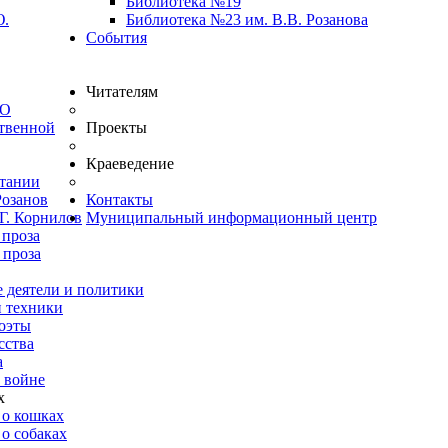
Библиотека №19
Ю.
Библиотека №23 им. В.В. Розанова
События
Читателям
ВО
твенной
Проекты
Краеведение
итании
Розанов
Контакты
Г. Корнилов
Муниципальный информационный центр
 проза
 проза
 деятели и политики
и техники
оэты
сства
а
 войне
х
 о кошках
о собаках