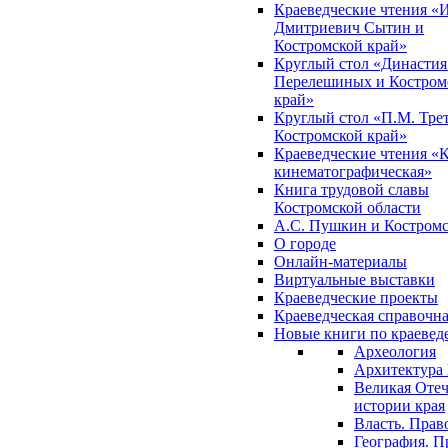
Краеведческие чтения «
Дмитриевич Сытин и
Костромской край»
Круглый стол «Династия
Перелешиных и Костром
край»
Круглый стол «П.М. Трет
Костромской край»
Краеведческие чтения «
кинематографическая»
Книга трудовой славы
Костромской области
А.С. Пушкин и Костромс
О городе
Онлайн-материалы
Виртуальные выставки
Краеведческие проекты
Краеведческая справочн
Новые книги по краеве
Археология
Архитектура 
Великая Отеч
истории края
Власть. Прав
География. П