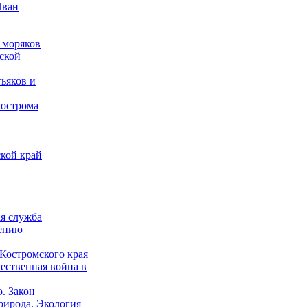
Иван
 моряков
ской
ьяков и
Кострома
кой край
ая служба
дению
Костромского края
ественная война в
о. Закон
рирода. Экология