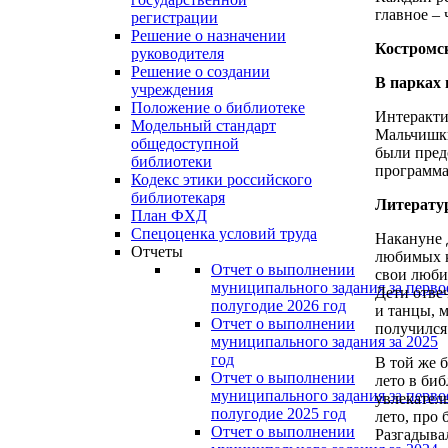
главное – 
регистрации
Решение о назначении
Костромс
руководителя
Решение о создании
В парках
учреждения
Положение о библиотеке
Интеракти
Модельный стандарт
Мальчишки
общедоступной
были пред
библиотеки
программа
Кодекс этики российского
библиотекаря
Литерату
План ФХД
Спецоценка условий труда
Накануне 
Отчеты
любимых к
Отчет о выполнении
свои люби
муниципального задания за перво
Дети отве
полугодие 2026 год
и танцы, 
Отчет о выполнении
получился
муниципального задания за 2025
год
В той же 
Отчет о выполнении
лето в би
муниципального задания за перво
увлекател
полугодие 2025 год
лето, про
Отчет о выполнении
Разгадыва