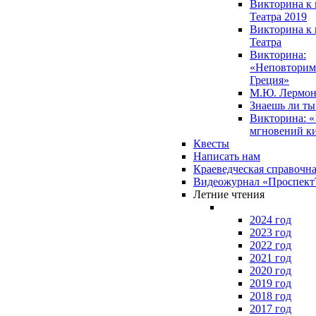
Викторина к 
Театра 2019
Викторина к 
Театра
Викторина:
«Неповторим
Греция»
М.Ю. Лермон
Знаешь ли т
Викторина: «
мгновений к
Квесты
Написать нам
Краеведческая справочн
Видеожурнал «Проспек
Летние чтения
2024 год
2023 год
2022 год
2021 год
2020 год
2019 год
2018 год
2017 год