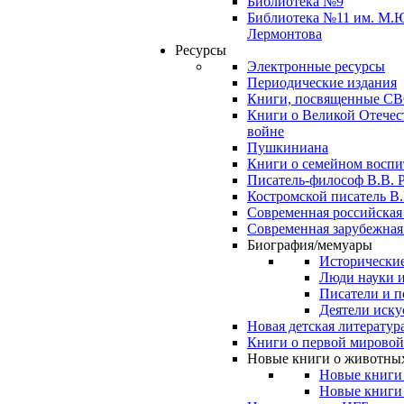
Библиотека №9
Библиотека №11 им. М.
Лермонтова
Ресурсы
Электронные ресурсы
Периодические издания
Книги, посвященные С
Книги о Великой Отечес
войне
Пушкиниана
Книги о семейном восп
Писатель-философ В.В. 
Костромской писатель В.
Современная российская
Современная зарубежная
Биография/мемуары
Исторические
Люди науки 
Писатели и п
Деятели иску
Новая детская литератур
Книги о первой мировой
Новые книги о животны
Новые книги
Новые книги 