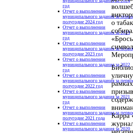
муниципального задания за 2024
волшеб
год
Отчет о выполнении
виктор
муниципального задания за перво
о таба
полугодие 2024 год
Отчет о выполнении
собира
муниципального задания за 2023
«Брось
год
Отчет о выполнении
символ
муниципального задания за перво
Меропр
полугодие 2023 год
Отчет о выполнении
муниципального задания за 2022
Библио
год
уличну
Отчет о выполнении
муниципального задания за перво
рамках
полугодие 2022 год
призыв
Отчет о выполнении
муниципального задания за 2021
содерж
год
вниман
Отчет о выполнении
муниципального задания за перво
Карра 
полугодие 2021 года
журнал
Отчет о выполнении
муниципального задания за 2020
негати