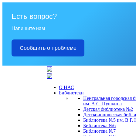
Есть вопрос?
Напишите нам
Сообщить о проблеме
О НАС
Библиотеки
Центральная городская 
им. А.С. Пушкина
Детская библиотека №2
Детско-юношеская библи
Библиотека №5 им. В.Г.
Библиотека №6
Библиотека №7