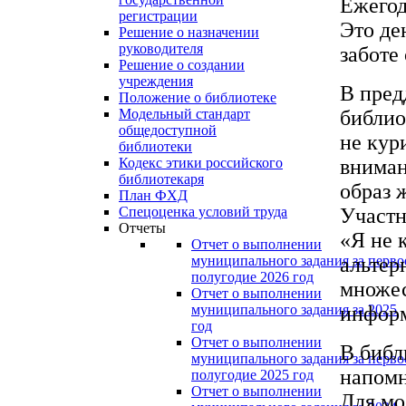
Ежегод
регистрации
Это де
Решение о назначении
руководителя
заботе 
Решение о создании
учреждения
В пред
Положение о библиотеке
библи
Модельный стандарт
общедоступной
не кур
библиотеки
вниман
Кодекс этики российского
библиотекаря
образ 
План ФХД
Участн
Спецоценка условий труда
Отчеты
«Я не 
Отчет о выполнении
альтер
муниципального задания за перво
полугодие 2026 год
множес
Отчет о выполнении
инфор
муниципального задания за 2025
год
Отчет о выполнении
В библ
муниципального задания за перво
напомн
полугодие 2025 год
Отчет о выполнении
Для мо