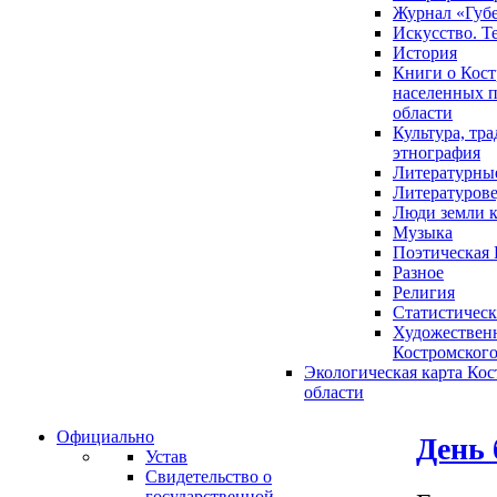
Журнал «Губ
Искусство. Т
История
Книги о Кост
населенных п
области
Культура, тр
этнография
Литературны
Литературов
Люди земли 
Музыка
Поэтическая 
Разное
Религия
Статистическ
Художественн
Костромского
Экологическая карта Ко
области
Официально
День 
Устав
Свидетельство о
государственной