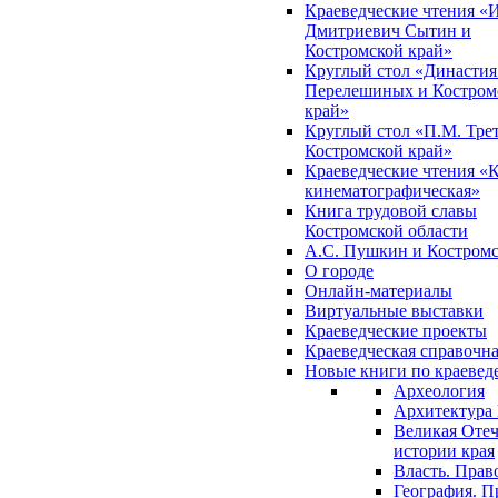
Краеведческие чтения «
Дмитриевич Сытин и
Костромской край»
Круглый стол «Династия
Перелешиных и Костром
край»
Круглый стол «П.М. Трет
Костромской край»
Краеведческие чтения «
кинематографическая»
Книга трудовой славы
Костромской области
А.С. Пушкин и Костромс
О городе
Онлайн-материалы
Виртуальные выставки
Краеведческие проекты
Краеведческая справочн
Новые книги по краеве
Археология
Архитектура 
Великая Отеч
истории края
Власть. Прав
География. П