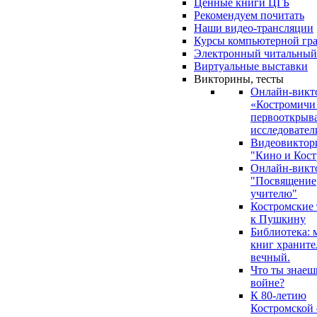
Ценные книги ЦГБ
Рекомендуем почитать
Наши видео-трансляции
Курсы компьютерной гр
Электронный читальный
Виртуальные выставки
Викторины, тесты
Онлайн-викт
«Костромичи
первооткрыва
исследовател
Видеовиктор
"Кино и Кост
Онлайн-викт
"Посвящение
учителю"
Костромские
к Пушкину
Библиотека: 
книг храните
вечный.
Что ты знаеш
войне?
К 80-летию
Костромской 